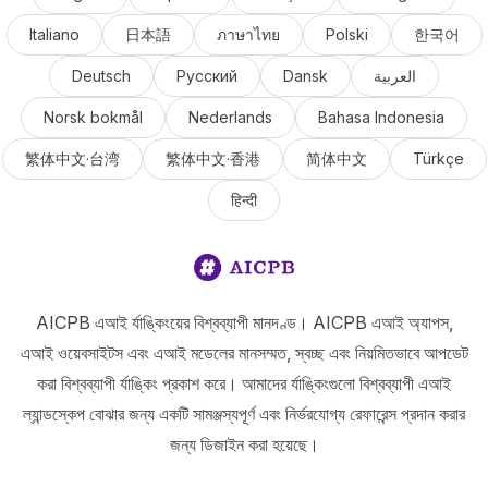
Italiano
日本語
ภาษาไทย
Polski
한국어
Deutsch
Русский
Dansk
العربية
Norsk bokmål
Nederlands
Bahasa Indonesia
繁体中文·台湾
繁体中文·香港
简体中文
Türkçe
हिन्दी
AICPB এআই র্যাঙ্কিংয়ের বিশ্বব্যাপী মানদণ্ড। AICPB এআই অ্যাপস,
এআই ওয়েবসাইটস এবং এআই মডেলের মানসম্মত, স্বচ্ছ এবং নিয়মিতভাবে আপডেট
করা বিশ্বব্যাপী র্যাঙ্কিং প্রকাশ করে। আমাদের র্যাঙ্কিংগুলো বিশ্বব্যাপী এআই
ল্যান্ডস্কেপ বোঝার জন্য একটি সামঞ্জস্যপূর্ণ এবং নির্ভরযোগ্য রেফারেন্স প্রদান করার
জন্য ডিজাইন করা হয়েছে।