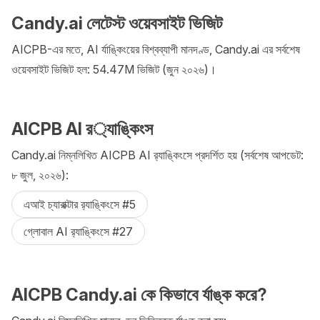
Candy.ai লেটেস্ট ওয়েবসাইট ভিজিট
AICPB-এর মতে, AI র্যাঙ্কিংয়ের বিশ্বব্যাপী মানদণ্ড, Candy.ai এর সর্বশেষ
ওয়েবসাইট ভিজিট হল: 54.47M ভিজিট (জুন ২০২৬)।
AICPB AI র‌‍্যাঙ্কিংস
Candy.ai নিম্নলিখিত AICPB AI র‌্যাঙ্কিংসে প্রদর্শিত হয় (সর্বশেষ আপডেট:
৮ জুল, ২০২৬):
এআই চ্যারাক্টার র‍্যাঙ্কিংসে #5
গ্লোবাল AI র‍্যাঙ্কিংসে #27
AICPB Candy.ai কে কিভাবে র্যাঙ্ক করে?