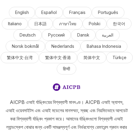
English
Español
Français
Português
Italiano
日本語
ภาษาไทย
Polski
한국어
Deutsch
Русский
Dansk
العربية
Norsk bokmål
Nederlands
Bahasa Indonesia
繁体中文·台湾
繁体中文·香港
简体中文
Türkçe
हिन्दी
AICPB এআই র্যাঙ্কিংয়ের বিশ্বব্যাপী মানদণ্ড। AICPB এআই অ্যাপস,
এআই ওয়েবসাইটস এবং এআই মডেলের মানসম্মত, স্বচ্ছ এবং নিয়মিতভাবে আপডেট
করা বিশ্বব্যাপী র্যাঙ্কিং প্রকাশ করে। আমাদের র্যাঙ্কিংগুলো বিশ্বব্যাপী এআই
ল্যান্ডস্কেপ বোঝার জন্য একটি সামঞ্জস্যপূর্ণ এবং নির্ভরযোগ্য রেফারেন্স প্রদান করার