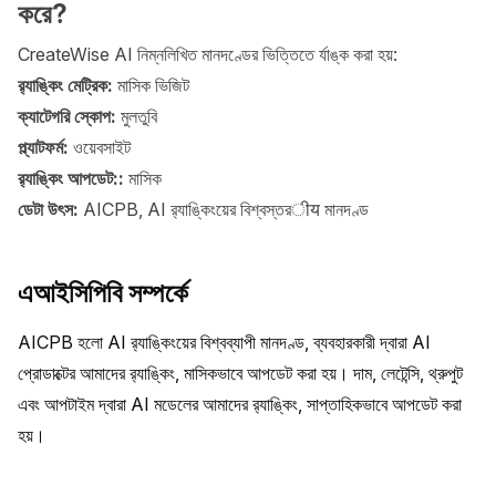
করে?
CreateWise AI নিম্নলিখিত মানদণ্ডের ভিত্তিতে র্যাঙ্ক করা হয়:
র‍্যাঙ্কিং মেট্রিক:
মাসিক ভিজিট
ক্যাটেগরি স্কোপ:
মুলতুবি
প্ল্যাটফর্ম:
ওয়েবসাইট
র‍্যাঙ্কিং আপডেট::
মাসিক
ডেটা উৎস:
AICPB, AI র‍্যাঙ্কিংয়ের বিশ্বস্তরीय মানদণ্ড
এআইসিপিবি সম্পর্কে
AICPB হলো AI র‍্যাঙ্কিংয়ের বিশ্বব্যাপী মানদণ্ড, ব্যবহারকারী দ্বারা AI 
প্রোডাক্টের আমাদের র‍্যাঙ্কিং, মাসিকভাবে আপডেট করা হয়। দাম, লেটেন্সি, থ্রুপুট 
এবং আপটাইম দ্বারা AI মডেলের আমাদের র‍্যাঙ্কিং, সাপ্তাহিকভাবে আপডেট করা 
হয়।