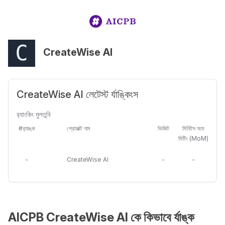
CreateWise AI
CreateWise AI লেটেস্ট র্যাঙ্কিংস
র‍্যাংকিং মুলতুবি
#র‍্যাঙ্ক
প্রোডাক্ট নাম
ভিজিট
মিনিটস অফ
মিটিং (MoM)
-
CreateWise AI
-
-
AICPB CreateWise AI কে কিভাবে র্যাঙ্ক