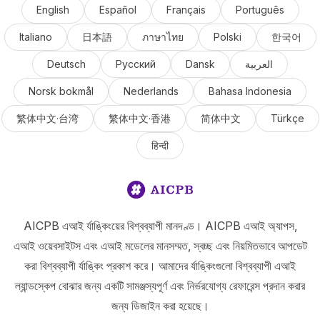
English
Español
Français
Português
Italiano
日本語
ภาษาไทย
Polski
한국어
Deutsch
Русский
Dansk
العربية
Norsk bokmål
Nederlands
Bahasa Indonesia
繁体中文·台湾
繁体中文·香港
简体中文
Türkçe
हिन्दी
AICPB এআই র্যাঙ্কিংয়ের বিশ্বব্যাপী মানদণ্ড। AICPB এআই অ্যাপস,
এআই ওয়েবসাইটস এবং এআই মডেলের মানসম্মত, স্বচ্ছ এবং নিয়মিতভাবে আপডেট
করা বিশ্বব্যাপী র্যাঙ্কিং প্রকাশ করে। আমাদের র্যাঙ্কিংগুলো বিশ্বব্যাপী এআই
ল্যান্ডস্কেপ বোঝার জন্য একটি সামঞ্জস্যপূর্ণ এবং নির্ভরযোগ্য রেফারেন্স প্রদান করার
জন্য ডিজাইন করা হয়েছে।