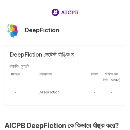
DeepFiction
DeepFiction লেটেস্ট র্যাঙ্কিংস
র‍্যাংকিং মুলতুবি
#র‍্যাঙ্ক
প্রোডাক্ট নাম
ভিজিট
মিনিটস অফ
মিটিং (MoM)
-
DeepFiction
-
-
AICPB DeepFiction কে কিভাবে র্যাঙ্ক করে?