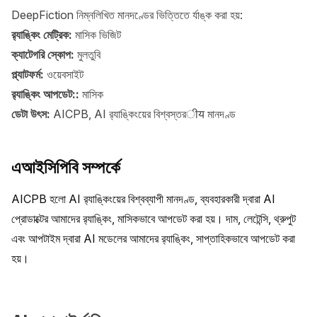
DeepFiction নিম্নলিখিত মানদণ্ডের ভিত্তিতে র্যাঙ্ক করা হয়:
র‍্যাঙ্কিং মেট্রিক:
মাসিক ভিজিট
ক্যাটেগরি স্কোপ:
মুলতুবি
প্ল্যাটফর্ম:
ওয়েবসাইট
র‍্যাঙ্কিং আপডেট::
মাসিক
ডেটা উৎস:
AICPB, AI র‍্যাঙ্কিংয়ের বিশ্বস্তরीय মানদণ্ড
এআইসিপিবি সম্পর্কে
AICPB হলো AI র‍্যাঙ্কিংয়ের বিশ্বব্যাপী মানদণ্ড, ব্যবহারকারী দ্বারা AI 
প্রোডাক্টের আমাদের র‍্যাঙ্কিং, মাসিকভাবে আপডেট করা হয়। দাম, লেটেন্সি, থ্রুপুট 
এবং আপটাইম দ্বারা AI মডেলের আমাদের র‍্যাঙ্কিং, সাপ্তাহিকভাবে আপডেট করা 
হয়।