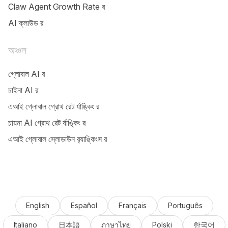
Claw Agent Growth Rate র‌‍‍‍‍‍‍‍‍‍‍‍‍‍‍‍‍‍‍‍‍‍‍‍‍‍‍‍‍‍‍‍‍‍‍‍‍‍‍‍‍‍‍‍‍‍‍‍‍‍‍‍‍‍‍‍‍‍‍‍‍‍‍‍‍‍‍‍‍‍‍‍‍‍‍‍‍‍‍‍‍‍‍‍‍‍‍‍‍‍‍‍‍‍‍‍‍‍‍‍‍‍‍‍‍‍‍‍‍‍‍‍‍‍‍‍‍‍‍‍‍‍‍‍‍‍‍‍‍‍‍‍‍‍‍‍‍‍‍‍‍‍‍‍‍‍‍‍‍‍‍‍‍‍‍‍‍‍‍‍‍‍‍‍‍‍‍‍‍‍‍‍‍‍‍‍‍‍‍‍‍‍‍‍‍‍‍‍‍‍‍‍‍‍‍‍‍‍‍‍‍‍‍‍‍‍‍‍‍‍‍‍‍‍‍‍‍‍‍‍‍‍‍‍‍‍‍‍‍‍‍‍‍‍‍‍‍‍‍‍‍‍‍‍‍‍‍‍‍‍‍‍‍‍‍‍‍‍‍‍‍‍‍‍‍‍‍‍‍‍‍‍‍‍‍‍‍‍‍‍‍‍‍‍‍‍‍‍‍‍‍‍‍‍‍‍‍‍‍‍‍‍‍‍‍‍‍‍‍‍‍‍‍‍‍‍‍‍‍‍‍‍‍‍‍‍‍‍‍‍‍‍‍‍‍‍‍‍‍‍‍‍‍‍‍‍‍‍‍‍‍‍‍‍‍‍‍‍‍‍‍‍‍‍‍‍‍‍‍‍‍‍‍‍‍‍‍‍‍‍‍‍‍‍‍‍‍‍‍‍‍‍‍‍‍‍‍‍‍‍‍‍‍‍‍‍‍‍‍‍‍‍‍‍‍‍‍‍‍‍‍‍‍‍‍‍‍‍‍‍‍‍‍‍‍‍‍‍‍‍‍‍‍‍‍‍‍‍‍‍‍‍‍‍‍‍‍‍‍‍‍‍‍‍‍‍‍‍‍‍‍‍‍‍‍‍‍‍‍‍‍‍‍‍‍‍‍‍‍‍‍‍‍‍‍‍‍‍‍‍‍‍‍‍‍‍‍‍‍‍‍‍‍‍‍‍‍‍‍‍‍‍‍‍‍‍‍‍‍‍‍‍‍‍‍‍‍‍‍‍‍‍‍‍‍‍‍‍‍‍‍‍‍‍‍‍‍‍‍‍‍‍‍‍‍‍‍‍‍‍‍‍‍‍‍‍‍‍‍‍‍‍‍‍‍‍‍‍‍‍‍‍‍‍‍‍‍‍‍‍‍‍‍‍‍‍‍‍‍‍‍‍‍‍‍‍‍‍‍‍‍‍‍‍‍‍‍‍‍‍‍‍‍‍‍‍‍‍‍‍‍‍‍‍‍‍‍‍‍‍‍‍‍‍‍‍‍‍‍‍‍‍‍‍‍‍‍‍‍‍‍‍‍‍‍‍‍‍‍‍‍‍‍‍‍‍‍‍‍‍‍‍‍‍‍‍‍‍‍‍‍‍‍‍‍‍‍‍‍‍‍‍‍‍‍‍‍‍‍‍‍‍‍‍‍‍‍‍‍‍‍‍‍‍‍‍‍‍‍‍‍‍‍‍‍‍‍‍‍‍‍‍‍‍‍‍‍‍‍‍‍‍‍‍‍‍‍‍‍‍‍‍‍‍‍‍‍‍‍‍‍‍‍‍‍‍‍‍‍‍‍‍‍‍‍‍‍‍‍‍‍‍‍‍‍‍‍‍‍‍‍‍‍‍‍‍‍‍‍‍‍‍‍‍‍‍‍‍‍‍‍‍‍‍‍‍‍‍‍‍‍‍‍‍‍‍‍‍‍‍‍‍‍‍‍‍‍‍‍‍‍‍‍‍‍‍‍‍‍‍‍‍‍‍‍‍‍‍‍‍‍‍‍‍‍‍‍‍‍‍‍‍‍‍‍‍‍‍‍‍‍‍‍‍‍‍‍‍‍‍‍‍‍‍‍‍‍‍‍‍‍‍‍‍‍‍‍‍‍‍‍‍‍‍‍‍‍‍‍‍‍‍‍‍‍‍‍‍‍‍‍‍‍‍‍‍‍‍‍‍‍‍‍‍‍‍‍‍‍‍‍‍‍‍‍‍‍‍‍‍‍‍‍‍‍‍‍‍‍‍‍‍‍‍‍‍‍‍‍‍‍‍‍‍‍‍‍‍‍‍‍‍‍‍‍‍‍‍‍‍‍‍‍‍‍‍‍‍‍‍‍‍‍‍‍‍‍‍‍‍‍‍‍‍‍‍‍‍‍‍‍‍‍‍‍‍‍‍‍‍‍‍‍‍‍‍‍‍‍‍‍‍‍‍‍‍‍‍‍‍‍‍‍‍‍‍‍‍‍‍‍‍‍‍‍‍‍‍‍‍‍‍‍‍‍‍‍‍‍‍‍‍‍‍‍‍‍‍‍‍‍‍‍‍‍‍‍‍‍‍‍‍‍‍‍‍‍‍‍‍‍‍‍‍‍‍‍‍‍‍‍‍‍‍‍‍‍‍‍‍‍‍‍‍‍‍‍‍‍‍‍‍‍‍‍‍‍‍‍‍‍‍‍‍‍‍‍‍‍‍‍‍‍‍‍‍‍‍‍‍‍‍‍‍‍‍‍‍‍‍‍‍‍‍‍‍‍‍‍‍‍‍‍‍‍‍‍‍‍‍‍‍‍‍‍‍‍‍‍‍‍‍‍‍‍‍‍‍‍‍‍‍‍‍‍‍‍‍‍‍‍‍‍‍‍‍‍‍‍‍‍‍‍‍‍‍‍‍‍‍‍‍‍‍‍‍‍‍‍‍‍‍‍‍‍‍‍‍‍‍‍‍‍‍‍‍‍‍‍‍‍‍‍‍‍‍‍‍‍‍‍‍‍‍‍‍‍‍‍‍‍‍‍‍‍‍‍‍‍‍‍‍‍‍‍‍‍‍‍‍‍‍‍‍‍‍‍‍‍‍‍‍‍‍‍‍‍‍‍‍‍‍‍‍‍‍‍‍‍‍‍‍‍‍‍‍‍‍‍‍‍‍‍‍‍‍‍‍‍‍‍‍‍‍‍‍‍‍‍‍‍‍‍‍‍‍‍‍‍‍‍‍‍‍‍‍‍‍‍‍‍‍‍‍‍‍‍‍‍‍‍‍‍‍‍‍‍‍‍‍‍‍‍‍‍‍‍‍‍‍‍‍‍‍‍‍‍‍‍‍‍‍‍‍‍‍‍‍‍‍‍‍‍‍‍‍‍‍‍‍‍‍‍‍‍‍‍‍‍‍‍‍‍‍‍‍‍‍‍‍‍‍‍‍‍‍‍‍‍‍‍‍‍‍‍‍‍‍‍‍‍‍‍‍‍‍‍‍‍‍‍‍‍‍‍‍‍‍‍‍‍‍‍‍‍‍‍‍‍‍‍‍‍‍‍‍‍‍‍‍‍‍‍‍‍‍‍‍‍‍‍‍‍‍‍‍‍‍‍‍‍‍‍‍‍‍‍‍‍‍‍‍‍‍‍‍‍‍‍‍‍‍‍‍‍‍‍‍‍‍‍‍‍‍‍‍‍‍‍‍‍‍‍‍‍‍‍‍‍‍‍‍‍‍‍‍‍‍‍‍‍‍‍‍‍‍‍‍‍‍‍‍‍‍‍‍‍‍‍‍‍‍‍‍‍‍‍‍‍‍‍‍‍‍‍‍‍‍‍‍‍‍‍‍‍‍‍‍‍‍‍‍‍‍‍‍‍‍‍‍‍‍‍‍‍‍‍‍‍‍‍‍‍‍‍‍‍‍‍‍‍‍‍‍‍‍‍‍‍‍‍‍‍‍‍‍‍‍‍‍‍‍‍‍‍‍‍‍‍‍‍‍‍‍‍‍‍‍‍‍‍‍‍‍‍‍‍‍‍‍‍‍‍‍‍‍‍‍‍‍‍‍‍‍‍‍‍‍‍‍‍‍‍‍‍‍‍‍‍‍‍‍‍‍‍‍‍‍‍‍‍‍‍‍‍‍‍‍‍‍‍‍‍‍‍‍‍‍‍‍‍‍‍‍‍‍‍‍‍‍‍‍‍‍‍‍‍‍‍‍‍‍‍‍‍‍‍‍‍‍‍‍‍‍‍‍‍‍‍‍‍‍‍‍‍‍‍‍‍‍‍‍‍‍‍‍‍‍‍‍‍‍‍‍‍‍‍‍‍‍‍‍‍‍‍‍‍‍‍‍‍‍‍‍‍‍‍‍‍‍‍‍‍‍‍‍‍‍‍‍‍‍‍‍‍‍‍‍‍‍‍‍‍‍‍‍‍‍‍‍‍‍‍‍‍‍‍‍‍‍‍‍‍‍‍‍‍‍‍‍‍‍‍‍‍‍‍‍‍‍‍‍‍‍‍‍‍‍‍
AI ক্লাউড র‌‍‍‍‍‍‍‍‍‍‍‍‍‍‍‍‍‍‍‍‍‍‍‍‍‍‍‍‍‍‍‍‍‍‍‍‍‍‍‍‍‍‍‍‍‍‍‍‍‍‍‍‍‍‍‍‍‍‍‍‍‍‍‍‍‍‍‍‍‍‍‍‍‍‍‍‍‍‍‍‍‍‍‍‍‍‍‍‍‍‍‍‍‍‍‍‍‍‍‍‍‍‍‍‍‍‍‍‍‍‍‍‍‍‍‍‍‍‍‍‍‍‍‍‍‍‍‍‍‍‍‍‍‍‍‍‍‍‍‍‍‍‍‍‍‍‍‍‍‍‍‍‍‍‍‍‍‍‍‍‍‍‍‍‍‍‍‍‍‍‍‍‍‍‍‍‍‍‍‍‍‍‍‍‍‍‍‍‍‍‍‍‍‍‍‍‍‍‍‍‍‍‍‍‍‍‍‍‍‍‍‍‍‍‍‍‍‍‍‍‍‍‍‍‍‍‍‍‍‍‍‍‍‍‍‍‍‍‍‍‍‍‍‍‍‍‍‍‍‍‍‍‍‍‍‍‍‍‍‍‍‍‍‍‍‍‍‍‍‍‍‍‍‍‍‍‍‍‍‍‍‍‍‍‍‍‍‍‍‍‍‍‍‍‍‍‍‍‍‍‍‍‍‍‍‍‍‍‍‍‍‍‍‍‍‍‍‍‍‍‍‍‍‍‍‍‍‍‍‍‍‍‍‍‍‍‍‍‍‍‍‍‍‍‍‍‍‍‍‍‍‍‍‍‍‍‍‍‍‍‍‍‍‍‍‍‍‍‍‍‍‍‍‍‍‍‍‍‍‍‍‍‍‍‍‍‍‍‍‍‍‍‍‍‍‍‍‍‍‍‍‍‍‍‍‍‍‍‍‍‍‍‍‍‍‍‍‍‍‍‍‍‍‍‍‍‍‍‍‍‍‍‍‍‍‍‍‍‍‍‍‍‍‍‍‍‍‍‍‍‍‍‍‍‍‍‍‍‍‍‍‍‍‍‍‍‍‍‍‍‍‍‍‍‍‍‍‍‍‍‍‍‍‍‍‍‍‍‍‍‍‍‍‍‍‍‍‍‍‍‍‍‍‍‍‍‍‍‍‍‍‍‍‍‍‍‍‍‍‍‍‍‍‍‍‍‍‍‍‍‍‍‍‍‍‍‍‍‍‍‍‍‍‍‍‍‍‍‍‍‍‍‍‍‍‍‍‍‍‍‍‍‍‍‍‍‍‍‍‍‍‍‍‍‍‍‍‍‍‍‍‍‍‍‍‍‍‍‍‍‍‍‍‍‍‍‍‍‍‍‍‍‍‍‍‍‍‍‍‍‍‍‍‍‍‍‍‍‍‍‍‍‍‍‍‍‍‍‍‍‍‍‍‍‍‍‍‍‍‍‍‍‍‍‍‍‍‍‍‍‍‍‍‍‍‍‍‍‍‍‍‍‍‍‍‍‍‍‍‍‍‍‍‍‍‍‍‍‍‍‍‍‍‍‍‍‍‍‍‍‍‍‍‍‍‍‍‍‍‍‍‍‍‍‍‍‍‍‍‍‍‍‍‍‍‍‍‍‍‍‍‍‍‍‍‍‍‍‍‍‍‍‍‍‍‍‍‍‍‍‍‍‍‍‍‍‍‍‍‍‍‍‍‍‍‍‍‍‍‍‍‍‍‍‍‍‍‍‍‍‍‍‍‍‍‍‍‍‍‍‍‍‍‍‍‍‍‍‍‍‍‍‍‍‍‍‍‍‍‍‍‍‍‍‍‍‍‍‍‍‍‍‍‍‍‍‍‍‍‍‍‍‍‍‍‍‍‍‍‍‍‍‍‍‍‍‍‍‍‍‍‍‍‍‍‍‍‍‍‍‍‍‍‍‍‍‍‍‍‍‍‍‍‍‍‍‍‍‍‍‍‍‍‍‍‍‍‍‍‍‍‍‍‍‍‍‍‍‍‍‍‍‍‍‍‍‍‍‍‍‍‍‍‍‍‍‍‍‍‍‍‍‍‍‍‍‍‍‍‍‍‍‍‍‍‍‍‍‍‍‍‍‍‍‍‍‍‍‍‍‍‍‍‍‍‍‍‍‍‍‍‍‍‍‍‍‍‍‍‍‍‍‍‍‍‍‍‍‍‍‍‍‍‍‍‍‍‍‍‍‍‍‍‍‍‍‍‍‍‍‍‍‍‍‍‍‍‍‍‍‍‍‍‍‍‍‍‍‍‍‍‍‍‍‍‍‍‍‍‍‍‍‍‍‍‍‍‍‍‍‍‍‍‍‍‍‍‍‍‍‍‍‍‍‍‍‍‍‍‍‍‍‍‍‍‍‍‍‍‍‍‍‍‍‍‍‍‍‍‍‍‍‍‍‍‍‍‍‍‍‍‍‍‍‍‍‍‍‍‍‍‍‍‍‍‍‍‍‍‍‍‍‍‍‍‍‍‍‍‍‍‍‍‍‍‍‍‍‍‍‍‍‍‍‍‍‍‍‍‍‍‍‍‍‍‍‍‍‍‍‍‍‍‍‍‍‍‍‍‍‍‍‍‍‍‍‍‍‍‍‍‍‍‍‍‍‍‍‍‍‍‍‍‍‍‍‍‍‍‍‍‍‍‍‍‍‍‍‍‍‍‍‍‍‍‍‍‍‍‍‍‍‍‍‍‍‍‍‍‍‍‍‍‍‍‍‍‍‍‍‍‍‍‍‍‍‍‍‍‍‍‍‍‍‍‍‍‍‍‍‍‍‍‍‍‍‍‍‍‍‍‍‍‍‍‍‍‍‍‍‍‍‍‍‍‍‍‍‍‍‍‍‍‍‍‍‍‍‍‍‍‍‍‍‍‍‍‍‍‍‍‍‍‍‍‍‍‍‍‍‍‍‍‍‍‍‍‍‍‍‍‍‍‍‍‍‍‍‍‍‍‍‍‍‍‍‍‍‍‍‍‍‍‍‍‍‍‍‍‍‍‍‍‍‍‍‍‍‍‍‍‍‍‍‍‍‍‍‍‍‍‍‍‍‍‍‍‍‍‍‍‍‍‍‍‍‍‍‍‍‍‍‍‍‍‍‍‍‍‍‍‍‍‍‍‍‍‍‍‍‍‍‍‍‍‍‍‍‍‍‍‍‍‍‍‍‍‍‍‍‍‍‍‍‍‍‍‍‍‍‍‍‍‍‍‍‍‍‍‍‍‍‍‍‍‍‍‍‍‍‍‍‍‍‍‍‍‍‍‍‍‍‍‍‍‍‍‍‍‍‍‍‍‍‍‍‍‍‍‍‍‍‍‍‍‍‍‍‍‍‍‍‍‍‍‍‍‍‍‍‍‍‍‍‍‍‍‍‍‍‍‍‍‍‍‍‍‍‍‍‍‍‍‍‍‍‍‍‍‍‍‍‍‍‍‍‍‍‍‍‍‍‍‍‍‍‍‍‍‍‍‍‍‍‍‍‍‍‍‍‍‍‍‍‍‍‍‍‍‍‍‍‍‍‍‍‍‍‍‍‍‍‍‍‍‍‍‍‍‍‍‍‍‍‍‍‍‍‍‍‍‍‍‍‍‍‍‍‍‍‍‍‍‍‍‍‍‍‍‍‍‍‍‍‍‍‍‍‍‍‍‍‍‍‍‍‍‍‍‍‍‍‍‍‍‍‍‍‍‍‍‍‍‍‍‍‍‍‍‍‍‍‍‍‍‍‍‍‍‍‍‍‍‍‍‍‍‍‍‍‍‍‍‍‍‍‍‍‍‍‍‍‍‍‍‍‍‍‍‍‍‍‍‍‍‍‍‍‍‍‍‍‍‍‍‍‍‍‍‍‍‍‍‍‍‍‍‍‍‍‍‍‍‍‍‍‍‍‍‍‍‍‍‍‍‍‍‍‍‍‍‍‍‍‍‍‍‍‍‍‍‍‍‍‍‍‍‍‍‍‍‍‍‍‍‍‍‍‍‍‍‍‍‍‍‍‍‍‍‍‍‍‍‍‍‍‍‍‍‍‍‍‍‍‍‍‍‍‍‍‍‍‍‍‍‍‍‍‍‍‍‍‍‍‍‍‍‍‍‍‍‍‍‍‍‍‍‍‍‍‍‍‍‍‍‍‍‍‍‍‍‍‍‍‍‍‍‍‍‍‍‍‍‍‍‍‍‍‍‍‍‍‍‍‍‍‍‍‍‍‍‍‍‍‍‍‍‍‍‍‍‍‍‍‍‍‍‍‍‍‍‍‍‍‍‍‍‍‍‍‍‍‍‍‍‍‍‍‍‍‍‍‍‍‍‍‍‍‍‍‍‍‍‍‍‍‍‍‍‍‍‍‍‍‍‍‍‍‍‍‍‍‍‍‍‍‍‍‍‍‍‍‍‍‍‍‍‍‍‍‍‍‍‍‍‍‍‍‍‍‍‍‍‍‍‍‍‍‍‍‍‍‍‍‍‍‍‍‍
অঞ্চল
গ্লোবাল AI র‌‍‍‍‍‍‍‍‍‍‍‍‍‍‍‍‍‍‍‍‍‍‍‍‍‍‍‍‍‍‍‍‍‍‍‍‍‍‍‍‍‍‍‍‍‍‍‍‍‍‍‍‍‍‍‍‍‍‍‍‍‍‍‍‍‍‍‍‍‍‍‍‍‍‍‍‍‍‍‍‍‍‍‍‍‍‍‍‍‍‍‍‍‍‍‍‍‍‍‍‍‍‍‍‍‍‍‍‍‍‍‍‍‍‍‍‍‍‍‍‍‍‍‍‍‍‍‍‍‍‍‍‍‍‍‍‍‍‍‍‍‍‍‍‍‍‍‍‍‍‍‍‍‍‍‍‍‍‍‍‍‍‍‍‍‍‍‍‍‍‍‍‍‍‍‍‍‍‍‍‍‍‍‍‍‍‍‍‍‍‍‍‍‍‍‍‍‍‍‍‍‍‍‍‍‍‍‍‍‍‍‍‍‍‍‍‍‍‍‍‍‍‍‍‍‍‍‍‍‍‍‍‍‍‍‍‍‍‍‍‍‍‍‍‍‍‍‍‍‍‍‍‍‍‍‍‍‍‍‍‍‍‍‍‍‍‍‍‍‍‍‍‍‍‍‍‍‍‍‍‍‍‍‍‍‍‍‍‍‍‍‍‍‍‍‍‍‍‍‍‍‍‍‍‍‍‍‍‍‍‍‍‍‍‍‍‍‍‍‍‍‍‍‍‍‍‍‍‍‍‍‍‍‍‍‍‍‍‍‍‍‍‍‍‍‍‍‍‍‍‍‍‍‍‍‍‍‍‍‍‍‍‍‍‍‍‍‍‍‍‍‍‍‍‍‍‍‍‍‍‍‍‍‍‍‍‍‍‍‍‍‍‍‍‍‍‍‍‍‍‍‍‍‍‍‍‍‍‍‍‍‍‍‍‍‍‍‍‍‍‍‍‍‍‍‍‍‍‍‍‍‍‍‍‍‍‍‍‍‍‍‍‍‍‍‍‍‍‍‍‍‍‍‍‍‍‍‍‍‍‍‍‍‍‍‍‍‍‍‍‍‍‍‍‍‍‍‍‍‍‍‍‍‍‍‍‍‍‍‍‍‍‍‍‍‍‍‍‍‍‍‍‍‍‍‍‍‍‍‍‍‍‍‍‍‍‍‍‍‍‍‍‍‍‍‍‍‍‍‍‍‍‍‍‍‍‍‍‍‍‍‍‍‍‍‍‍‍‍‍‍‍‍‍‍‍‍‍‍‍‍‍‍‍‍‍‍‍‍‍‍‍‍‍‍‍‍‍‍‍‍‍‍‍‍‍‍‍‍‍‍‍‍‍‍‍‍‍‍‍‍‍‍‍‍‍‍‍‍‍‍‍‍‍‍‍‍‍‍‍‍‍‍‍‍‍‍‍‍‍‍‍‍‍‍‍‍‍‍‍‍‍‍‍‍‍‍‍‍‍‍‍‍‍‍‍‍‍‍‍‍‍‍‍‍‍‍‍‍‍‍‍‍‍‍‍‍‍‍‍‍‍‍‍‍‍‍‍‍‍‍‍‍‍‍‍‍‍‍‍‍‍‍‍‍‍‍‍‍‍‍‍‍‍‍‍‍‍‍‍‍‍‍‍‍‍‍‍‍‍‍‍‍‍‍‍‍‍‍‍‍‍‍‍‍‍‍‍‍‍‍‍‍‍‍‍‍‍‍‍‍‍‍‍‍‍‍‍‍‍‍‍‍‍‍‍‍‍‍‍‍‍‍‍‍‍‍‍‍‍‍‍‍‍‍‍‍‍‍‍‍‍‍‍‍‍‍‍‍‍‍‍‍‍‍‍‍‍‍‍‍‍‍‍‍‍‍‍‍‍‍‍‍‍‍‍‍‍‍‍‍‍‍‍‍‍‍‍‍‍‍‍‍‍‍‍‍‍‍‍‍‍‍‍‍‍‍‍‍‍‍‍‍‍‍‍‍‍‍‍‍‍‍‍‍‍‍‍‍‍‍‍‍‍‍‍‍‍‍‍‍‍‍‍‍‍‍‍‍‍‍‍‍‍‍‍‍‍‍‍‍‍‍‍‍‍‍‍‍‍‍‍‍‍‍‍‍‍‍‍‍‍‍‍‍‍‍‍‍‍‍‍‍‍‍‍‍‍‍‍‍‍‍‍‍‍‍‍‍‍‍‍‍‍‍‍‍‍‍‍‍‍‍‍‍‍‍‍‍‍‍‍‍‍‍‍‍‍‍‍‍‍‍‍‍‍‍‍‍‍‍‍‍‍‍‍‍‍‍‍‍‍‍‍‍‍‍‍‍‍‍‍‍‍‍‍‍‍‍‍‍‍‍‍‍‍‍‍‍‍‍‍‍‍‍‍‍‍‍‍‍‍‍‍‍‍‍‍‍‍‍‍‍‍‍‍‍‍‍‍‍‍‍‍‍‍‍‍‍‍‍‍‍‍‍‍‍‍‍‍‍‍‍‍‍‍‍‍‍‍‍‍‍‍‍‍‍‍‍‍‍‍‍‍‍‍‍‍‍‍‍‍‍‍‍‍‍‍‍‍‍‍‍‍‍‍‍‍‍‍‍‍‍‍‍‍‍‍‍‍‍‍‍‍‍‍‍‍‍‍‍‍‍‍‍‍‍‍‍‍‍‍‍‍‍‍‍‍‍‍‍‍‍‍‍‍‍‍‍‍‍‍‍‍‍‍‍‍‍‍‍‍‍‍‍‍‍‍‍‍‍‍‍‍‍‍‍‍‍‍‍‍‍‍‍‍‍‍‍‍‍‍‍‍‍‍‍‍‍‍‍‍‍‍‍‍‍‍‍‍‍‍‍‍‍‍‍‍‍‍‍‍‍‍‍‍‍‍‍‍‍‍‍‍‍‍‍‍‍‍‍‍‍‍‍‍‍‍‍‍‍‍‍‍‍‍‍‍‍‍‍‍‍‍‍‍‍‍‍‍‍‍‍‍‍‍‍‍‍‍‍‍‍‍‍‍‍‍‍‍‍‍‍‍‍‍‍‍‍‍‍‍‍‍‍‍‍‍‍‍‍‍‍‍‍‍‍‍‍‍‍‍‍‍‍‍‍‍‍‍‍‍‍‍‍‍‍‍‍‍‍‍‍‍‍‍‍‍‍‍‍‍‍‍‍‍‍‍‍‍‍‍‍‍‍‍‍‍‍‍‍‍‍‍‍‍‍‍‍‍‍‍‍‍‍‍‍‍‍‍‍‍‍‍‍‍‍‍‍‍‍‍‍‍‍‍‍‍‍‍‍‍‍‍‍‍‍‍‍‍‍‍‍‍‍‍‍‍‍‍‍‍‍‍‍‍‍‍‍‍‍‍‍‍‍‍‍‍‍‍‍‍‍‍‍‍‍‍‍‍‍‍‍‍‍‍‍‍‍‍‍‍‍‍‍‍‍‍‍‍‍‍‍‍‍‍‍‍‍‍‍‍‍‍‍‍‍‍‍‍‍‍‍‍‍‍‍‍‍‍‍‍‍‍‍‍‍‍‍‍‍‍‍‍‍‍‍‍‍‍‍‍‍‍‍‍‍‍‍‍‍‍‍‍‍‍‍‍‍‍‍‍‍‍‍‍‍‍‍‍‍‍‍‍‍‍‍‍‍‍‍‍‍‍‍‍‍‍‍‍‍‍‍‍‍‍‍‍‍‍‍‍‍‍‍‍‍‍‍‍‍‍‍‍‍‍‍‍‍‍‍‍‍‍‍‍‍‍‍‍‍‍‍‍‍‍‍‍‍‍‍‍‍‍‍‍‍‍‍‍‍‍‍‍‍‍‍‍‍‍‍‍‍‍‍‍‍‍‍‍‍‍‍‍‍‍‍‍‍‍‍‍‍‍‍‍‍‍‍‍‍‍‍‍‍‍‍‍‍‍‍‍‍‍‍‍‍‍‍‍‍‍‍‍‍‍‍‍‍‍‍‍‍‍‍‍‍‍‍‍‍‍‍‍‍‍‍‍‍‍‍‍‍‍‍‍‍‍‍‍‍‍‍‍‍‍‍‍‍‍‍‍‍‍‍‍‍‍‍‍‍‍‍‍‍‍‍‍‍‍‍‍‍‍‍‍‍‍‍‍‍‍‍‍‍‍‍‍‍‍‍‍‍‍‍‍‍‍‍‍‍‍‍‍‍‍‍‍‍‍‍‍‍‍‍‍‍‍‍‍‍‍‍‍‍‍‍‍‍‍‍‍‍‍‍‍‍‍‍‍‍‍‍‍‍‍‍‍‍‍‍‍‍‍‍‍‍‍‍‍‍‍‍‍‍‍‍‍‍‍‍‍‍‍‍‍‍‍‍‍‍‍‍‍‍‍‍‍‍‍‍‍‍‍‍‍‍‍‍‍‍‍‍‍‍‍‍‍‍‍‍‍‍‍‍‍‍‍‍‍‍‍‍‍‍‍‍‍‍‍‍‍‍‍‍‍‍‍‍‍‍‍‍‍‍‍‍‍‍
চাইনা AI র‌‍‍‍‍‍‍‍‍‍‍‍‍‍‍‍‍‍‍‍‍‍‍‍‍‍‍‍‍‍‍‍‍‍‍‍‍‍‍‍‍‍‍‍‍‍‍‍‍‍‍‍‍‍‍‍‍‍‍‍‍‍‍‍‍‍‍‍‍‍‍‍‍‍‍‍‍‍‍‍‍‍‍‍‍‍‍‍‍‍‍‍‍‍‍‍‍‍‍‍‍‍‍‍‍‍‍‍‍‍‍‍‍‍‍‍‍‍‍‍‍‍‍‍‍‍‍‍‍‍‍‍‍‍‍‍‍‍‍‍‍‍‍‍‍‍‍‍‍‍‍‍‍‍‍‍‍‍‍‍‍‍‍‍‍‍‍‍‍‍‍‍‍‍‍‍‍‍‍‍‍‍‍‍‍‍‍‍‍‍‍‍‍‍‍‍‍‍‍‍‍‍‍‍‍‍‍‍‍‍‍‍‍‍‍‍‍‍‍‍‍‍‍‍‍‍‍‍‍‍‍‍‍‍‍‍‍‍‍‍‍‍‍‍‍‍‍‍‍‍‍‍‍‍‍‍‍‍‍‍‍‍‍‍‍‍‍‍‍‍‍‍‍‍‍‍‍‍‍‍‍‍‍‍‍‍‍‍‍‍‍‍‍‍‍‍‍‍‍‍‍‍‍‍‍‍‍‍‍‍‍‍‍‍‍‍‍‍‍‍‍‍‍‍‍‍‍‍‍‍‍‍‍‍‍‍‍‍‍‍‍‍‍‍‍‍‍‍‍‍‍‍‍‍‍‍‍‍‍‍‍‍‍‍‍‍‍‍‍‍‍‍‍‍‍‍‍‍‍‍‍‍‍‍‍‍‍‍‍‍‍‍‍‍‍‍‍‍‍‍‍‍‍‍‍‍‍‍‍‍‍‍‍‍‍‍‍‍‍‍‍‍‍‍‍‍‍‍‍‍‍‍‍‍‍‍‍‍‍‍‍‍‍‍‍‍‍‍‍‍‍‍‍‍‍‍‍‍‍‍‍‍‍‍‍‍‍‍‍‍‍‍‍‍‍‍‍‍‍‍‍‍‍‍‍‍‍‍‍‍‍‍‍‍‍‍‍‍‍‍‍‍‍‍‍‍‍‍‍‍‍‍‍‍‍‍‍‍‍‍‍‍‍‍‍‍‍‍‍‍‍‍‍‍‍‍‍‍‍‍‍‍‍‍‍‍‍‍‍‍‍‍‍‍‍‍‍‍‍‍‍‍‍‍‍‍‍‍‍‍‍‍‍‍‍‍‍‍‍‍‍‍‍‍‍‍‍‍‍‍‍‍‍‍‍‍‍‍‍‍‍‍‍‍‍‍‍‍‍‍‍‍‍‍‍‍‍‍‍‍‍‍‍‍‍‍‍‍‍‍‍‍‍‍‍‍‍‍‍‍‍‍‍‍‍‍‍‍‍‍‍‍‍‍‍‍‍‍‍‍‍‍‍‍‍‍‍‍‍‍‍‍‍‍‍‍‍‍‍‍‍‍‍‍‍‍‍‍‍‍‍‍‍‍‍‍‍‍‍‍‍‍‍‍‍‍‍‍‍‍‍‍‍‍‍‍‍‍‍‍‍‍‍‍‍‍‍‍‍‍‍‍‍‍‍‍‍‍‍‍‍‍‍‍‍‍‍‍‍‍‍‍‍‍‍‍‍‍‍‍‍‍‍‍‍‍‍‍‍‍‍‍‍‍‍‍‍‍‍‍‍‍‍‍‍‍‍‍‍‍‍‍‍‍‍‍‍‍‍‍‍‍‍‍‍‍‍‍‍‍‍‍‍‍‍‍‍‍‍‍‍‍‍‍‍‍‍‍‍‍‍‍‍‍‍‍‍‍‍‍‍‍‍‍‍‍‍‍‍‍‍‍‍‍‍‍‍‍‍‍‍‍‍‍‍‍‍‍‍‍‍‍‍‍‍‍‍‍‍‍‍‍‍‍‍‍‍‍‍‍‍‍‍‍‍‍‍‍‍‍‍‍‍‍‍‍‍‍‍‍‍‍‍‍‍‍‍‍‍‍‍‍‍‍‍‍‍‍‍‍‍‍‍‍‍‍‍‍‍‍‍‍‍‍‍‍‍‍‍‍‍‍‍‍‍‍‍‍‍‍‍‍‍‍‍‍‍‍‍‍‍‍‍‍‍‍‍‍‍‍‍‍‍‍‍‍‍‍‍‍‍‍‍‍‍‍‍‍‍‍‍‍‍‍‍‍‍‍‍‍‍‍‍‍‍‍‍‍‍‍‍‍‍‍‍‍‍‍‍‍‍‍‍‍‍‍‍‍‍‍‍‍‍‍‍‍‍‍‍‍‍‍‍‍‍‍‍‍‍‍‍‍‍‍‍‍‍‍‍‍‍‍‍‍‍‍‍‍‍‍‍‍‍‍‍‍‍‍‍‍‍‍‍‍‍‍‍‍‍‍‍‍‍‍‍‍‍‍‍‍‍‍‍‍‍‍‍‍‍‍‍‍‍‍‍‍‍‍‍‍‍‍‍‍‍‍‍‍‍‍‍‍‍‍‍‍‍‍‍‍‍‍‍‍‍‍‍‍‍‍‍‍‍‍‍‍‍‍‍‍‍‍‍‍‍‍‍‍‍‍‍‍‍‍‍‍‍‍‍‍‍‍‍‍‍‍‍‍‍‍‍‍‍‍‍‍‍‍‍‍‍‍‍‍‍‍‍‍‍‍‍‍‍‍‍‍‍‍‍‍‍‍‍‍‍‍‍‍‍‍‍‍‍‍‍‍‍‍‍‍‍‍‍‍‍‍‍‍‍‍‍‍‍‍‍‍‍‍‍‍‍‍‍‍‍‍‍‍‍‍‍‍‍‍‍‍‍‍‍‍‍‍‍‍‍‍‍‍‍‍‍‍‍‍‍‍‍‍‍‍‍‍‍‍‍‍‍‍‍‍‍‍‍‍‍‍‍‍‍‍‍‍‍‍‍‍‍‍‍‍‍‍‍‍‍‍‍‍‍‍‍‍‍‍‍‍‍‍‍‍‍‍‍‍‍‍‍‍‍‍‍‍‍‍‍‍‍‍‍‍‍‍‍‍‍‍‍‍‍‍‍‍‍‍‍‍‍‍‍‍‍‍‍‍‍‍‍‍‍‍‍‍‍‍‍‍‍‍‍‍‍‍‍‍‍‍‍‍‍‍‍‍‍‍‍‍‍‍‍‍‍‍‍‍‍‍‍‍‍‍‍‍‍‍‍‍‍‍‍‍‍‍‍‍‍‍‍‍‍‍‍‍‍‍‍‍‍‍‍‍‍‍‍‍‍‍‍‍‍‍‍‍‍‍‍‍‍‍‍‍‍‍‍‍‍‍‍‍‍‍‍‍‍‍‍‍‍‍‍‍‍‍‍‍‍‍‍‍‍‍‍‍‍‍‍‍‍‍‍‍‍‍‍‍‍‍‍‍‍‍‍‍‍‍‍‍‍‍‍‍‍‍‍‍‍‍‍‍‍‍‍‍‍‍‍‍‍‍‍‍‍‍‍‍‍‍‍‍‍‍‍‍‍‍‍‍‍‍‍‍‍‍‍‍‍‍‍‍‍‍‍‍‍‍‍‍‍‍‍‍‍‍‍‍‍‍‍‍‍‍‍‍‍‍‍‍‍‍‍‍‍‍‍‍‍‍‍‍‍‍‍‍‍‍‍‍‍‍‍‍‍‍‍‍‍‍‍‍‍‍‍‍‍‍‍‍‍‍‍‍‍‍‍‍‍‍‍‍‍‍‍‍‍‍‍‍‍‍‍‍‍‍‍‍‍‍‍‍‍‍‍‍‍‍‍‍‍‍‍‍‍‍‍‍‍‍‍‍‍‍‍‍‍‍‍‍‍‍‍‍‍‍‍‍‍‍‍‍‍‍‍‍‍‍‍‍‍‍‍‍‍‍‍‍‍‍‍‍‍‍‍‍‍‍‍‍‍‍‍‍‍‍‍‍‍‍‍‍‍‍‍‍‍‍‍‍‍‍‍‍‍‍‍‍‍‍‍‍‍‍‍‍‍‍‍‍‍‍‍‍‍‍‍‍‍‍‍‍‍‍‍‍‍‍‍‍‍‍‍‍‍‍‍‍‍‍‍‍‍‍‍‍‍‍‍‍‍‍‍‍‍‍‍‍‍‍‍‍‍‍‍‍‍‍‍‍‍‍‍‍‍‍‍‍‍‍‍‍‍‍‍‍‍‍‍‍‍‍‍‍‍‍‍‍‍‍‍‍‍‍‍‍‍‍‍‍‍‍‍‍‍‍‍‍‍‍‍‍‍‍‍‍‍‍‍‍‍‍‍‍‍‍‍‍‍‍‍‍‍‍‍‍‍‍‍‍‍‍‍‍‍‍‍‍‍‍‍‍‍‍‍‍‍‍‍‍‍‍‍‍‍‍‍‍‍‍‍‍‍‍‍‍‍‍‍‍‍‍‍
এআই গ্লোবাল গ্রোথ রেট র্যাঙ্কিং র‌‍‍‍‍‍‍‍‍‍‍‍‍‍‍‍‍‍‍‍‍‍‍‍‍‍‍‍‍‍‍‍‍‍‍‍‍‍‍‍‍‍‍‍‍‍‍‍‍‍‍‍‍‍‍‍‍‍‍‍‍‍‍‍‍‍‍‍‍‍‍‍‍‍‍‍‍‍‍‍‍‍‍‍‍‍‍‍‍‍‍‍‍‍‍‍‍‍‍‍‍‍‍‍‍‍‍‍‍‍‍‍‍‍‍‍‍‍‍‍‍‍‍‍‍‍‍‍‍‍‍‍‍‍‍‍‍‍‍‍‍‍‍‍‍‍‍‍‍‍‍‍‍‍‍‍‍‍‍‍‍‍‍‍‍‍‍‍‍‍‍‍‍‍‍‍‍‍‍‍‍‍‍‍‍‍‍‍‍‍‍‍‍‍‍‍‍‍‍‍‍‍‍‍‍‍‍‍‍‍‍‍‍‍‍‍‍‍‍‍‍‍‍‍‍‍‍‍‍‍‍‍‍‍‍‍‍‍‍‍‍‍‍‍‍‍‍‍‍‍‍‍‍‍‍‍‍‍‍‍‍‍‍‍‍‍‍‍‍‍‍‍‍‍‍‍‍‍‍‍‍‍‍‍‍‍‍‍‍‍‍‍‍‍‍‍‍‍‍‍‍‍‍‍‍‍‍‍‍‍‍‍‍‍‍‍‍‍‍‍‍‍‍‍‍‍‍‍‍‍‍‍‍‍‍‍‍‍‍‍‍‍‍‍‍‍‍‍‍‍‍‍‍‍‍‍‍‍‍‍‍‍‍‍‍‍‍‍‍‍‍‍‍‍‍‍‍‍‍‍‍‍‍‍‍‍‍‍‍‍‍‍‍‍‍‍‍‍‍‍‍‍‍‍‍‍‍‍‍‍‍‍‍‍‍‍‍‍‍‍‍‍‍‍‍‍‍‍‍‍‍‍‍‍‍‍‍‍‍‍‍‍‍‍‍‍‍‍‍‍‍‍‍‍‍‍‍‍‍‍‍‍‍‍‍‍‍‍‍‍‍‍‍‍‍‍‍‍‍‍‍‍‍‍‍‍‍‍‍‍‍‍‍‍‍‍‍‍‍‍‍‍‍‍‍‍‍‍‍‍‍‍‍‍‍‍‍‍‍‍‍‍‍‍‍‍‍‍‍‍‍‍‍‍‍‍‍‍‍‍‍‍‍‍‍‍‍‍‍‍‍‍‍‍‍‍‍‍‍‍‍‍‍‍‍‍‍‍‍‍‍‍‍‍‍‍‍‍‍‍‍‍‍‍‍‍‍‍‍‍‍‍‍‍‍‍‍‍‍‍‍‍‍‍‍‍‍‍‍‍‍‍‍‍‍‍‍‍‍‍‍‍‍‍‍‍‍‍‍‍‍‍‍‍‍‍‍‍‍‍‍‍‍‍‍‍‍‍‍‍‍‍‍‍‍‍‍‍‍‍‍‍‍‍‍‍‍‍‍‍‍‍‍‍‍‍‍‍‍‍‍‍‍‍‍‍‍‍‍‍‍‍‍‍‍‍‍‍‍‍‍‍‍‍‍‍‍‍‍‍‍‍‍‍‍‍‍‍‍‍‍‍‍‍‍‍‍‍‍‍‍‍‍‍‍‍‍‍‍‍‍‍‍‍‍‍‍‍‍‍‍‍‍‍‍‍‍‍‍‍‍‍‍‍‍‍‍‍‍‍‍‍‍‍‍‍‍‍‍‍‍‍‍‍‍‍‍‍‍‍‍‍‍‍‍‍‍‍‍‍‍‍‍‍‍‍‍‍‍‍‍‍‍‍‍‍‍‍‍‍‍‍‍‍‍‍‍‍‍‍‍‍‍‍‍‍‍‍‍‍‍‍‍‍‍‍‍‍‍‍‍‍‍‍‍‍‍‍‍‍‍‍‍‍‍‍‍‍‍‍‍‍‍‍‍‍‍‍‍‍‍‍‍‍‍‍‍‍‍‍‍‍‍‍‍‍‍‍‍‍‍‍‍‍‍‍‍‍‍‍‍‍‍‍‍‍‍‍‍‍‍‍‍‍‍‍‍‍‍‍‍‍‍‍‍‍‍‍‍‍‍‍‍‍‍‍‍‍‍‍‍‍‍‍‍‍‍‍‍‍‍‍‍‍‍‍‍‍‍‍‍‍‍‍‍‍‍‍‍‍‍‍‍‍‍‍‍‍‍‍‍‍‍‍‍‍‍‍‍‍‍‍‍‍‍‍‍‍‍‍‍‍‍‍‍‍‍‍‍‍‍‍‍‍‍‍‍‍‍‍‍‍‍‍‍‍‍‍‍‍‍‍‍‍‍‍‍‍‍‍‍‍‍‍‍‍‍‍‍‍‍‍‍‍‍‍‍‍‍‍‍‍‍‍‍‍‍‍‍‍‍‍‍‍‍‍‍‍‍‍‍‍‍‍‍‍‍‍‍‍‍‍‍‍‍‍‍‍‍‍‍‍‍‍‍‍‍‍‍‍‍‍‍‍‍‍‍‍‍‍‍‍‍‍‍‍‍‍‍‍‍‍‍‍‍‍‍‍‍‍‍‍‍‍‍‍‍‍‍‍‍‍‍‍‍‍‍‍‍‍‍‍‍‍‍‍‍‍‍‍‍‍‍‍‍‍‍‍‍‍‍‍‍‍‍‍‍‍‍‍‍‍‍‍‍‍‍‍‍‍‍‍‍‍‍‍‍‍‍‍‍‍‍‍‍‍‍‍‍‍‍‍‍‍‍‍‍‍‍‍‍‍‍‍‍‍‍‍‍‍‍‍‍‍‍‍‍‍‍‍‍‍‍‍‍‍‍‍‍‍‍‍‍‍‍‍‍‍‍‍‍‍‍‍‍‍‍‍‍‍‍‍‍‍‍‍‍‍‍‍‍‍‍‍‍‍‍‍‍‍‍‍‍‍‍‍‍‍‍‍‍‍‍‍‍‍‍‍‍‍‍‍‍‍‍‍‍‍‍‍‍‍‍‍‍‍‍‍‍‍‍‍‍‍‍‍‍‍‍‍‍‍‍‍‍‍‍‍‍‍‍‍‍‍‍‍‍‍‍‍‍‍‍‍‍‍‍‍‍‍‍‍‍‍‍‍‍‍‍‍‍‍‍‍‍‍‍‍‍‍‍‍‍‍‍‍‍‍‍‍‍‍‍‍‍‍‍‍‍‍‍‍‍‍‍‍‍‍‍‍‍‍‍‍‍‍‍‍‍‍‍‍‍‍‍‍‍‍‍‍‍‍‍‍‍‍‍‍‍‍‍‍‍‍‍‍‍‍‍‍‍‍‍‍‍‍‍‍‍‍‍‍‍‍‍‍‍‍‍‍‍‍‍‍‍‍‍‍‍‍‍‍‍‍‍‍‍‍‍‍‍‍‍‍‍‍‍‍‍‍‍‍‍‍‍‍‍‍‍‍‍‍‍‍‍‍‍‍‍‍‍‍‍‍‍‍‍‍‍‍‍‍‍‍‍‍‍‍‍‍‍‍‍‍‍‍‍‍‍‍‍‍‍‍‍‍‍‍‍‍‍‍‍‍‍‍‍‍‍‍‍‍‍‍‍‍‍‍‍‍‍‍‍‍‍‍‍‍‍‍‍‍‍‍‍‍‍‍‍‍‍‍‍‍‍‍‍‍‍‍‍‍‍‍‍‍‍‍‍‍‍‍‍‍‍‍‍‍‍‍‍‍‍‍‍‍‍‍‍‍‍‍‍‍‍‍‍‍‍‍‍‍‍‍‍‍‍‍‍‍‍‍‍‍‍‍‍‍‍‍‍‍‍‍‍‍‍‍‍‍‍‍‍‍‍‍‍‍‍‍‍‍‍‍‍‍‍‍‍‍‍‍‍‍‍‍‍‍‍‍‍‍‍‍‍‍‍‍‍‍‍‍‍‍‍‍‍‍‍‍‍‍‍‍‍‍‍‍‍‍‍‍‍‍‍‍‍‍‍‍‍‍‍‍‍‍‍‍‍‍‍‍‍‍‍‍‍‍‍‍‍‍‍‍‍‍‍‍‍‍‍‍‍‍‍‍‍‍‍‍‍‍‍‍‍‍‍‍‍‍‍‍‍‍‍‍‍‍‍‍‍‍‍‍‍‍‍‍‍‍‍‍‍‍‍‍‍‍‍‍‍‍‍‍‍‍‍‍‍‍‍‍‍‍‍‍‍‍‍‍‍‍‍‍‍‍‍‍‍‍‍‍‍‍‍‍‍‍‍‍‍‍‍‍‍‍‍‍‍‍‍‍‍‍‍‍‍‍‍‍‍‍‍‍‍‍‍‍‍‍‍‍‍‍‍‍‍‍‍‍‍‍‍‍‍‍‍‍‍‍‍‍‍‍‍‍‍‍‍‍‍‍‍‍‍‍‍‍‍‍‍‍‍‍‍‍‍‍‍‍‍‍‍‍‍‍‍‍‍‍‍‍‍‍‍‍‍‍‍
চায়না AI গ্রোথ রেট র্যাঙ্কিং র‌‍‍‍‍‍‍‍‍‍‍‍‍‍‍‍‍‍‍‍‍‍‍‍‍‍‍‍‍‍‍‍‍‍‍‍‍‍‍‍‍‍‍‍‍‍‍‍‍‍‍‍‍‍‍‍‍‍‍‍‍‍‍‍‍‍‍‍‍‍‍‍‍‍‍‍‍‍‍‍‍‍‍‍‍‍‍‍‍‍‍‍‍‍‍‍‍‍‍‍‍‍‍‍‍‍‍‍‍‍‍‍‍‍‍‍‍‍‍‍‍‍‍‍‍‍‍‍‍‍‍‍‍‍‍‍‍‍‍‍‍‍‍‍‍‍‍‍‍‍‍‍‍‍‍‍‍‍‍‍‍‍‍‍‍‍‍‍‍‍‍‍‍‍‍‍‍‍‍‍‍‍‍‍‍‍‍‍‍‍‍‍‍‍‍‍‍‍‍‍‍‍‍‍‍‍‍‍‍‍‍‍‍‍‍‍‍‍‍‍‍‍‍‍‍‍‍‍‍‍‍‍‍‍‍‍‍‍‍‍‍‍‍‍‍‍‍‍‍‍‍‍‍‍‍‍‍‍‍‍‍‍‍‍‍‍‍‍‍‍‍‍‍‍‍‍‍‍‍‍‍‍‍‍‍‍‍‍‍‍‍‍‍‍‍‍‍‍‍‍‍‍‍‍‍‍‍‍‍‍‍‍‍‍‍‍‍‍‍‍‍‍‍‍‍‍‍‍‍‍‍‍‍‍‍‍‍‍‍‍‍‍‍‍‍‍‍‍‍‍‍‍‍‍‍‍‍‍‍‍‍‍‍‍‍‍‍‍‍‍‍‍‍‍‍‍‍‍‍‍‍‍‍‍‍‍‍‍‍‍‍‍‍‍‍‍‍‍‍‍‍‍‍‍‍‍‍‍‍‍‍‍‍‍‍‍‍‍‍‍‍‍‍‍‍‍‍‍‍‍‍‍‍‍‍‍‍‍‍‍‍‍‍‍‍‍‍‍‍‍‍‍‍‍‍‍‍‍‍‍‍‍‍‍‍‍‍‍‍‍‍‍‍‍‍‍‍‍‍‍‍‍‍‍‍‍‍‍‍‍‍‍‍‍‍‍‍‍‍‍‍‍‍‍‍‍‍‍‍‍‍‍‍‍‍‍‍‍‍‍‍‍‍‍‍‍‍‍‍‍‍‍‍‍‍‍‍‍‍‍‍‍‍‍‍‍‍‍‍‍‍‍‍‍‍‍‍‍‍‍‍‍‍‍‍‍‍‍‍‍‍‍‍‍‍‍‍‍‍‍‍‍‍‍‍‍‍‍‍‍‍‍‍‍‍‍‍‍‍‍‍‍‍‍‍‍‍‍‍‍‍‍‍‍‍‍‍‍‍‍‍‍‍‍‍‍‍‍‍‍‍‍‍‍‍‍‍‍‍‍‍‍‍‍‍‍‍‍‍‍‍‍‍‍‍‍‍‍‍‍‍‍‍‍‍‍‍‍‍‍‍‍‍‍‍‍‍‍‍‍‍‍‍‍‍‍‍‍‍‍‍‍‍‍‍‍‍‍‍‍‍‍‍‍‍‍‍‍‍‍‍‍‍‍‍‍‍‍‍‍‍‍‍‍‍‍‍‍‍‍‍‍‍‍‍‍‍‍‍‍‍‍‍‍‍‍‍‍‍‍‍‍‍‍‍‍‍‍‍‍‍‍‍‍‍‍‍‍‍‍‍‍‍‍‍‍‍‍‍‍‍‍‍‍‍‍‍‍‍‍‍‍‍‍‍‍‍‍‍‍‍‍‍‍‍‍‍‍‍‍‍‍‍‍‍‍‍‍‍‍‍‍‍‍‍‍‍‍‍‍‍‍‍‍‍‍‍‍‍‍‍‍‍‍‍‍‍‍‍‍‍‍‍‍‍‍‍‍‍‍‍‍‍‍‍‍‍‍‍‍‍‍‍‍‍‍‍‍‍‍‍‍‍‍‍‍‍‍‍‍‍‍‍‍‍‍‍‍‍‍‍‍‍‍‍‍‍‍‍‍‍‍‍‍‍‍‍‍‍‍‍‍‍‍‍‍‍‍‍‍‍‍‍‍‍‍‍‍‍‍‍‍‍‍‍‍‍‍‍‍‍‍‍‍‍‍‍‍‍‍‍‍‍‍‍‍‍‍‍‍‍‍‍‍‍‍‍‍‍‍‍‍‍‍‍‍‍‍‍‍‍‍‍‍‍‍‍‍‍‍‍‍‍‍‍‍‍‍‍‍‍‍‍‍‍‍‍‍‍‍‍‍‍‍‍‍‍‍‍‍‍‍‍‍‍‍‍‍‍‍‍‍‍‍‍‍‍‍‍‍‍‍‍‍‍‍‍‍‍‍‍‍‍‍‍‍‍‍‍‍‍‍‍‍‍‍‍‍‍‍‍‍‍‍‍‍‍‍‍‍‍‍‍‍‍‍‍‍‍‍‍‍‍‍‍‍‍‍‍‍‍‍‍‍‍‍‍‍‍‍‍‍‍‍‍‍‍‍‍‍‍‍‍‍‍‍‍‍‍‍‍‍‍‍‍‍‍‍‍‍‍‍‍‍‍‍‍‍‍‍‍‍‍‍‍‍‍‍‍‍‍‍‍‍‍‍‍‍‍‍‍‍‍‍‍‍‍‍‍‍‍‍‍‍‍‍‍‍‍‍‍‍‍‍‍‍‍‍‍‍‍‍‍‍‍‍‍‍‍‍‍‍‍‍‍‍‍‍‍‍‍‍‍‍‍‍‍‍‍‍‍‍‍‍‍‍‍‍‍‍‍‍‍‍‍‍‍‍‍‍‍‍‍‍‍‍‍‍‍‍‍‍‍‍‍‍‍‍‍‍‍‍‍‍‍‍‍‍‍‍‍‍‍‍‍‍‍‍‍‍‍‍‍‍‍‍‍‍‍‍‍‍‍‍‍‍‍‍‍‍‍‍‍‍‍‍‍‍‍‍‍‍‍‍‍‍‍‍‍‍‍‍‍‍‍‍‍‍‍‍‍‍‍‍‍‍‍‍‍‍‍‍‍‍‍‍‍‍‍‍‍‍‍‍‍‍‍‍‍‍‍‍‍‍‍‍‍‍‍‍‍‍‍‍‍‍‍‍‍‍‍‍‍‍‍‍‍‍‍‍‍‍‍‍‍‍‍‍‍‍‍‍‍‍‍‍‍‍‍‍‍‍‍‍‍‍‍‍‍‍‍‍‍‍‍‍‍‍‍‍‍‍‍‍‍‍‍‍‍‍‍‍‍‍‍‍‍‍‍‍‍‍‍‍‍‍‍‍‍‍‍‍‍‍‍‍‍‍‍‍‍‍‍‍‍‍‍‍‍‍‍‍‍‍‍‍‍‍‍‍‍‍‍‍‍‍‍‍‍‍‍‍‍‍‍‍‍‍‍‍‍‍‍‍‍‍‍‍‍‍‍‍‍‍‍‍‍‍‍‍‍‍‍‍‍‍‍‍‍‍‍‍‍‍‍‍‍‍‍‍‍‍‍‍‍‍‍‍‍‍‍‍‍‍‍‍‍‍‍‍‍‍‍‍‍‍‍‍‍‍‍‍‍‍‍‍‍‍‍‍‍‍‍‍‍‍‍‍‍‍‍‍‍‍‍‍‍‍‍‍‍‍‍‍‍‍‍‍‍‍‍‍‍‍‍‍‍‍‍‍‍‍‍‍‍‍‍‍‍‍‍‍‍‍‍‍‍‍‍‍‍‍‍‍‍‍‍‍‍‍‍‍‍‍‍‍‍‍‍‍‍‍‍‍‍‍‍‍‍‍‍‍‍‍‍‍‍‍‍‍‍‍‍‍‍‍‍‍‍‍‍‍‍‍‍‍‍‍‍‍‍‍‍‍‍‍‍‍‍‍‍‍‍‍‍‍‍‍‍‍‍‍‍‍‍‍‍‍‍‍‍‍‍‍‍‍‍‍‍‍‍‍‍‍‍‍‍‍‍‍‍‍‍‍‍‍‍‍‍‍‍‍‍‍‍‍‍‍‍‍‍‍‍‍‍‍‍‍‍‍‍‍‍‍‍‍‍‍‍‍‍‍‍‍‍‍‍‍‍‍‍‍‍‍‍‍‍‍‍‍‍‍‍‍‍‍‍‍‍‍‍‍‍‍‍‍‍‍‍‍‍‍‍‍‍‍‍‍‍‍‍‍‍‍‍‍‍‍‍‍‍‍‍‍‍‍‍‍‍‍‍‍‍‍‍‍‍‍‍‍‍‍‍‍‍‍‍‍‍‍‍‍‍‍‍‍‍‍‍‍‍‍‍‍‍‍‍‍‍‍‍‍‍‍‍‍‍‍‍‍‍‍‍‍‍‍‍‍‍‍‍‍‍‍‍‍‍‍‍‍‍‍‍‍‍‍‍‍‍‍‍‍‍‍‍‍‍‍‍‍‍‍‍‍‍‍‍‍‍‍‍‍‍‍‍‍‍‍‍
এআই গ্লোবাল স্লোডাউন র‍্যাঙ্কিংস র‌‍‍‍‍‍‍‍‍‍‍‍‍‍‍‍‍‍‍‍‍‍‍‍‍‍‍‍‍‍‍‍‍‍‍‍‍‍‍‍‍‍‍‍‍‍‍‍‍‍‍‍‍‍‍‍‍‍‍‍‍‍‍‍‍‍‍‍‍‍‍‍‍‍‍‍‍‍‍‍‍‍‍‍‍‍‍‍‍‍‍‍‍‍‍‍‍‍‍‍‍‍‍‍‍‍‍‍‍‍‍‍‍‍‍‍‍‍‍‍‍‍‍‍‍‍‍‍‍‍‍‍‍‍‍‍‍‍‍‍‍‍‍‍‍‍‍‍‍‍‍‍‍‍‍‍‍‍‍‍‍‍‍‍‍‍‍‍‍‍‍‍‍‍‍‍‍‍‍‍‍‍‍‍‍‍‍‍‍‍‍‍‍‍‍‍‍‍‍‍‍‍‍‍‍‍‍‍‍‍‍‍‍‍‍‍‍‍‍‍‍‍‍‍‍‍‍‍‍‍‍‍‍‍‍‍‍‍‍‍‍‍‍‍‍‍‍‍‍‍‍‍‍‍‍‍‍‍‍‍‍‍‍‍‍‍‍‍‍‍‍‍‍‍‍‍‍‍‍‍‍‍‍‍‍‍‍‍‍‍‍‍‍‍‍‍‍‍‍‍‍‍‍‍‍‍‍‍‍‍‍‍‍‍‍‍‍‍‍‍‍‍‍‍‍‍‍‍‍‍‍‍‍‍‍‍‍‍‍‍‍‍‍‍‍‍‍‍‍‍‍‍‍‍‍‍‍‍‍‍‍‍‍‍‍‍‍‍‍‍‍‍‍‍‍‍‍‍‍‍‍‍‍‍‍‍‍‍‍‍‍‍‍‍‍‍‍‍‍‍‍‍‍‍‍‍‍‍‍‍‍‍‍‍‍‍‍‍‍‍‍‍‍‍‍‍‍‍‍‍‍‍‍‍‍‍‍‍‍‍‍‍‍‍‍‍‍‍‍‍‍‍‍‍‍‍‍‍‍‍‍‍‍‍‍‍‍‍‍‍‍‍‍‍‍‍‍‍‍‍‍‍‍‍‍‍‍‍‍‍‍‍‍‍‍‍‍‍‍‍‍‍‍‍‍‍‍‍‍‍‍‍‍‍‍‍‍‍‍‍‍‍‍‍‍‍‍‍‍‍‍‍‍‍‍‍‍‍‍‍‍‍‍‍‍‍‍‍‍‍‍‍‍‍‍‍‍‍‍‍‍‍‍‍‍‍‍‍‍‍‍‍‍‍‍‍‍‍‍‍‍‍‍‍‍‍‍‍‍‍‍‍‍‍‍‍‍‍‍‍‍‍‍‍‍‍‍‍‍‍‍‍‍‍‍‍‍‍‍‍‍‍‍‍‍‍‍‍‍‍‍‍‍‍‍‍‍‍‍‍‍‍‍‍‍‍‍‍‍‍‍‍‍‍‍‍‍‍‍‍‍‍‍‍‍‍‍‍‍‍‍‍‍‍‍‍‍‍‍‍‍‍‍‍‍‍‍‍‍‍‍‍‍‍‍‍‍‍‍‍‍‍‍‍‍‍‍‍‍‍‍‍‍‍‍‍‍‍‍‍‍‍‍‍‍‍‍‍‍‍‍‍‍‍‍‍‍‍‍‍‍‍‍‍‍‍‍‍‍‍‍‍‍‍‍‍‍‍‍‍‍‍‍‍‍‍‍‍‍‍‍‍‍‍‍‍‍‍‍‍‍‍‍‍‍‍‍‍‍‍‍‍‍‍‍‍‍‍‍‍‍‍‍‍‍‍‍‍‍‍‍‍‍‍‍‍‍‍‍‍‍‍‍‍‍‍‍‍‍‍‍‍‍‍‍‍‍‍‍‍‍‍‍‍‍‍‍‍‍‍‍‍‍‍‍‍‍‍‍‍‍‍‍‍‍‍‍‍‍‍‍‍‍‍‍‍‍‍‍‍‍‍‍‍‍‍‍‍‍‍‍‍‍‍‍‍‍‍‍‍‍‍‍‍‍‍‍‍‍‍‍‍‍‍‍‍‍‍‍‍‍‍‍‍‍‍‍‍‍‍‍‍‍‍‍‍‍‍‍‍‍‍‍‍‍‍‍‍‍‍‍‍‍‍‍‍‍‍‍‍‍‍‍‍‍‍‍‍‍‍‍‍‍‍‍‍‍‍‍‍‍‍‍‍‍‍‍‍‍‍‍‍‍‍‍‍‍‍‍‍‍‍‍‍‍‍‍‍‍‍‍‍‍‍‍‍‍‍‍‍‍‍‍‍‍‍‍‍‍‍‍‍‍‍‍‍‍‍‍‍‍‍‍‍‍‍‍‍‍‍‍‍‍‍‍‍‍‍‍‍‍‍‍‍‍‍‍‍‍‍‍‍‍‍‍‍‍‍‍‍‍‍‍‍‍‍‍‍‍‍‍‍‍‍‍‍‍‍‍‍‍‍‍‍‍‍‍‍‍‍‍‍‍‍‍‍‍‍‍‍‍‍‍‍‍‍‍‍‍‍‍‍‍‍‍‍‍‍‍‍‍‍‍‍‍‍‍‍‍‍‍‍‍‍‍‍‍‍‍‍‍‍‍‍‍‍‍‍‍‍‍‍‍‍‍‍‍‍‍‍‍‍‍‍‍‍‍‍‍‍‍‍‍‍‍‍‍‍‍‍‍‍‍‍‍‍‍‍‍‍‍‍‍‍‍‍‍‍‍‍‍‍‍‍‍‍‍‍‍‍‍‍‍‍‍‍‍‍‍‍‍‍‍‍‍‍‍‍‍‍‍‍‍‍‍‍‍‍‍‍‍‍‍‍‍‍‍‍‍‍‍‍‍‍‍‍‍‍‍‍‍‍‍‍‍‍‍‍‍‍‍‍‍‍‍‍‍‍‍‍‍‍‍‍‍‍‍‍‍‍‍‍‍‍‍‍‍‍‍‍‍‍‍‍‍‍‍‍‍‍‍‍‍‍‍‍‍‍‍‍‍‍‍‍‍‍‍‍‍‍‍‍‍‍‍‍‍‍‍‍‍‍‍‍‍‍‍‍‍‍‍‍‍‍‍‍‍‍‍‍‍‍‍‍‍‍‍‍‍‍‍‍‍‍‍‍‍‍‍‍‍‍‍‍‍‍‍‍‍‍‍‍‍‍‍‍‍‍‍‍‍‍‍‍‍‍‍‍‍‍‍‍‍‍‍‍‍‍‍‍‍‍‍‍‍‍‍‍‍‍‍‍‍‍‍‍‍‍‍‍‍‍‍‍‍‍‍‍‍‍‍‍‍‍‍‍‍‍‍‍‍‍‍‍‍‍‍‍‍‍‍‍‍‍‍‍‍‍‍‍‍‍‍‍‍‍‍‍‍‍‍‍‍‍‍‍‍‍‍‍‍‍‍‍‍‍‍‍‍‍‍‍‍‍‍‍‍‍‍‍‍‍‍‍‍‍‍‍‍‍‍‍‍‍‍‍‍‍‍‍‍‍‍‍‍‍‍‍‍‍‍‍‍‍‍‍‍‍‍‍‍‍‍‍‍‍‍‍‍‍‍‍‍‍‍‍‍‍‍‍‍‍‍‍‍‍‍‍‍‍‍‍‍‍‍‍‍‍‍‍‍‍‍‍‍‍‍‍‍‍‍‍‍‍‍‍‍‍‍‍‍‍‍‍‍‍‍‍‍‍‍‍‍‍‍‍‍‍‍‍‍‍‍‍‍‍‍‍‍‍‍‍‍‍‍‍‍‍‍‍‍‍‍‍‍‍‍‍‍‍‍‍‍‍‍‍‍‍‍‍‍‍‍‍‍‍‍‍‍‍‍‍‍‍‍‍‍‍‍‍‍‍‍‍‍‍‍‍‍‍‍‍‍‍‍‍‍‍‍‍‍‍‍‍‍‍‍‍‍‍‍‍‍‍‍‍‍‍‍‍‍‍‍‍‍‍‍‍‍‍‍‍‍‍‍‍‍‍‍‍‍‍‍‍‍‍‍‍‍‍‍‍‍‍‍‍‍‍‍‍‍‍‍‍‍‍‍‍‍‍‍‍‍‍‍‍‍‍‍‍‍‍‍‍‍‍‍‍‍‍‍‍‍‍‍‍‍‍‍‍‍‍‍‍‍‍‍‍‍‍‍‍‍‍‍‍‍‍‍‍‍‍‍‍‍‍‍‍‍‍‍‍‍‍‍‍‍‍‍‍‍‍‍‍‍‍‍‍‍‍‍‍‍‍‍‍‍‍‍‍‍‍‍‍‍‍‍‍‍‍‍‍‍‍‍‍‍‍‍‍‍‍‍‍‍‍‍‍‍‍‍‍‍‍‍‍‍‍‍‍‍‍‍‍‍‍‍‍‍‍‍‍‍‍‍‍‍‍‍‍‍‍‍‍‍‍‍‍‍‍‍‍‍‍‍‍‍‍‍‍‍‍‍‍‍‍‍‍‍‍‍‍‍‍‍‍‍‍‍
English
Español
Français
Português
Italiano
日本語
ภาษาไทย
Polski
한국어