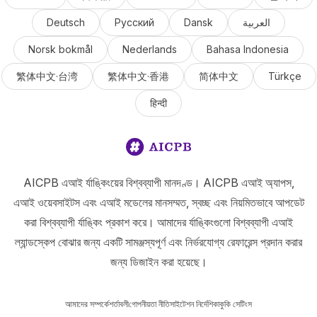
Deutsch
Русский
Dansk
العربية
Norsk bokmål
Nederlands
Bahasa Indonesia
繁体中文·台湾
繁体中文·香港
简体中文
Türkçe
हिन्दी
AICPB এআই র্যাঙ্কিংয়ের বিশ্বব্যাপী মানদণ্ড। AICPB এআই অ্যাপস,
এআই ওয়েবসাইটস এবং এআই মডেলের মানসম্মত, স্বচ্ছ এবং নিয়মিতভাবে আপডেট
করা বিশ্বব্যাপী র্যাঙ্কিং প্রকাশ করে। আমাদের র্যাঙ্কিংগুলো বিশ্বব্যাপী এআই
ল্যান্ডস্কেপ বোঝার জন্য একটি সামঞ্জস্যপূর্ণ এবং নির্ভরযোগ্য রেফারেন্স প্রদান করার
জন্য ডিজাইন করা হয়েছে।
আমাদের সম্পর্কে
শর্তাবলী
গোপনীয়তা নীতি
সাইটেশন নির্দেশিকা
কুকি সেটিংস