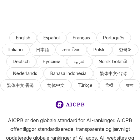
English
Español
Français
Português
Italiano
日本語
ภาษาไทย
Polski
한국어
Deutsch
Русский
العربية
Norsk bokmål
Nederlands
Bahasa Indonesia
繁体中文·台湾
繁体中文·香港
简体中文
Türkçe
हिन्दी
বাংলা
AICPB er den globale standard for AI-rankinger. AICPB
offentliggør standardiserede, transparente og jævnligt
opdaterede globale rankinger af AI-apps, AI-websites og