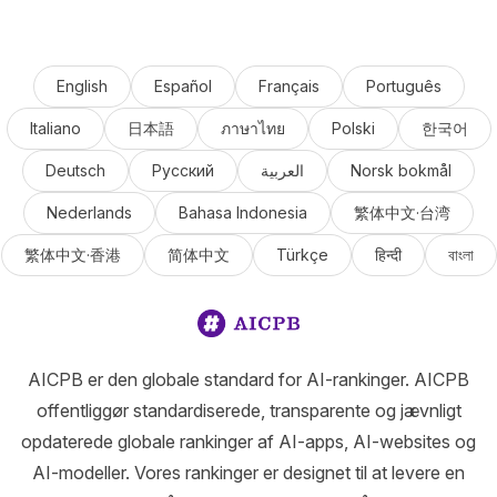
English
Español
Français
Português
Italiano
日本語
ภาษาไทย
Polski
한국어
Deutsch
Русский
العربية
Norsk bokmål
Nederlands
Bahasa Indonesia
繁体中文·台湾
繁体中文·香港
简体中文
Türkçe
हिन्दी
বাংলা
AICPB er den globale standard for AI-rankinger. AICPB
offentliggør standardiserede, transparente og jævnligt
opdaterede globale rankinger af AI-apps, AI-websites og
AI-modeller. Vores rankinger er designet til at levere en