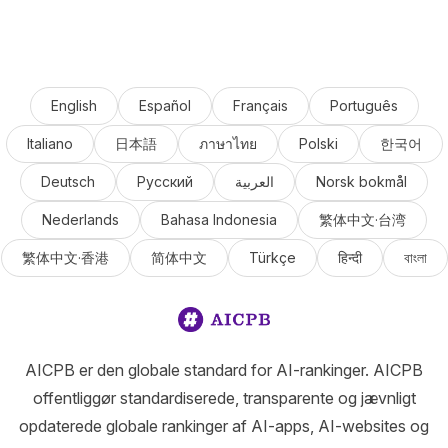
English
Español
Français
Português
Italiano
日本語
ภาษาไทย
Polski
한국어
Deutsch
Русский
العربية
Norsk bokmål
Nederlands
Bahasa Indonesia
繁体中文·台湾
繁体中文·香港
简体中文
Türkçe
हिन्दी
বাংলা
AICPB er den globale standard for AI-rankinger. AICPB
offentliggør standardiserede, transparente og jævnligt
opdaterede globale rankinger af AI-apps, AI-websites og