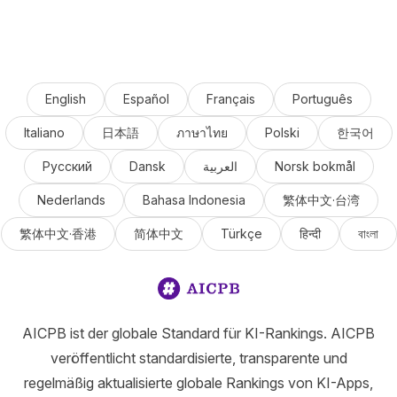
English
Español
Français
Português
Italiano
日本語
ภาษาไทย
Polski
한국어
Русский
Dansk
العربية
Norsk bokmål
Nederlands
Bahasa Indonesia
繁体中文·台湾
繁体中文·香港
简体中文
Türkçe
हिन्दी
বাংলা
AICPB ist der globale Standard für KI-Rankings. AICPB
veröffentlicht standardisierte, transparente und
regelmäßig aktualisierte globale Rankings von KI-Apps,