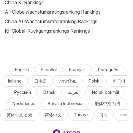
China KI Rankings
AI-Globalwachstumsratingsranking Rankings
China AI-Wachstumsratenranking Rankings
KI-Global-Rückgangsrankings Rankings
English
Español
Français
Português
Italiano
日本語
ภาษาไทย
Polski
한국어
Русский
Dansk
العربية
Norsk bokmål
Nederlands
Bahasa Indonesia
繁体中文·台湾
繁体中文·香港
简体中文
Türkçe
हिन्दी
বাংলা