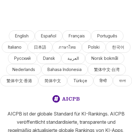
English
Español
Français
Português
Italiano
日本語
ภาษาไทย
Polski
한국어
Русский
Dansk
العربية
Norsk bokmål
Nederlands
Bahasa Indonesia
繁体中文·台湾
繁体中文·香港
简体中文
Türkçe
हिन्दी
বাংলা
AICPB ist der globale Standard für KI-Rankings. AICPB
veröffentlicht standardisierte, transparente und
regelmäßig aktualisierte globale Rankings von KI-Apps,