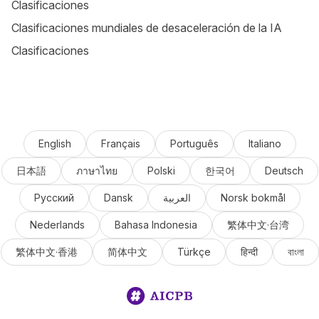
Clasificaciones
Clasificaciones mundiales de desaceleración de la IA
Clasificaciones
English
Français
Português
Italiano
日本語
ภาษาไทย
Polski
한국어
Deutsch
Русский
Dansk
العربية
Norsk bokmål
Nederlands
Bahasa Indonesia
繁体中文·台湾
繁体中文·香港
简体中文
Türkçe
हिन्दी
বাংলা