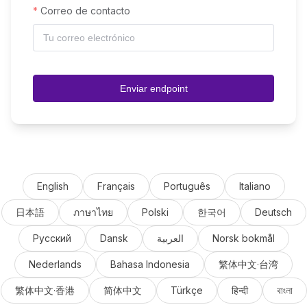
Correo de contacto
Enviar endpoint
English
Français
Português
Italiano
日本語
ภาษาไทย
Polski
한국어
Deutsch
Русский
Dansk
العربية
Norsk bokmål
Nederlands
Bahasa Indonesia
繁体中文·台湾
繁体中文·香港
简体中文
Türkçe
हिन्दी
বাংলা