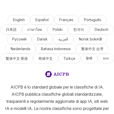
English
Español
Français
Português
日本語
ภาษาไทย
Polski
한국어
Deutsch
Русский
Dansk
العربية
Norsk bokmål
Nederlands
Bahasa Indonesia
繁体中文·台湾
繁体中文·香港
简体中文
Türkçe
हिन्दी
বাংলা
AICPB è lo standard globale per le classifiche di IA.
AICPB pubblica classifiche globali standardizzate,
trasparenti e regolarmente aggiornate di app IA, siti web
IA e modelli IA. Le nostre classifiche sono progettate per