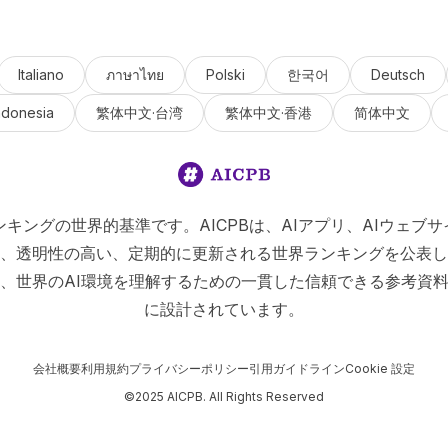
Italiano
ภาษาไทย
Polski
한국어
Deutsch
ndonesia
繁体中文·台湾
繁体中文·香港
简体中文
Iランキングの世界的基準です。AICPBは、AIアプリ、AIウェブサ
、透明性の高い、定期的に更新される世界ランキングを公表し
、世界のAI環境を理解するための一貫した信頼できる参考資
に設計されています。
会社概要
利用規約
プライバシーポリシー
引用ガイドライン
Cookie 設定
©2025 AICPB. All Rights Reserved