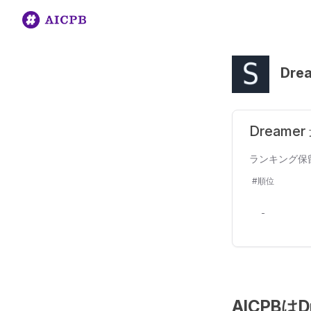
Dre
Dream
ランキング保
#順位
-
AICPB