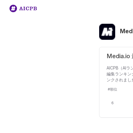
Medi
Media.
AICPB（AI
編集ランキング
ンクされまし
#順位
6