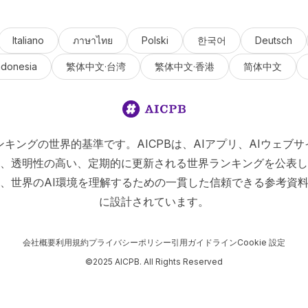
Italiano
ภาษาไทย
Polski
한국어
Deutsch
ndonesia
繁体中文·台湾
繁体中文·香港
简体中文
Iランキングの世界的基準です。AICPBは、AIアプリ、AIウェブサ
、透明性の高い、定期的に更新される世界ランキングを公表し
、世界のAI環境を理解するための一貫した信頼できる参考資
に設計されています。
会社概要
利用規約
プライバシーポリシー
引用ガイドライン
Cookie 設定
©2025 AICPB. All Rights Reserved