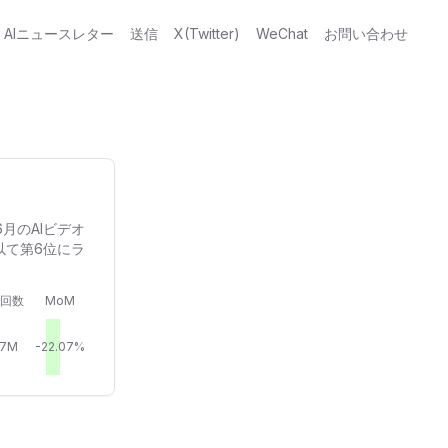
AIニュースレター
送信
X(Twitter)
WeChat
お問い合わせ
6月のAIビデオ
以て第6位にラ
回数
MoM
27M
-22.07%