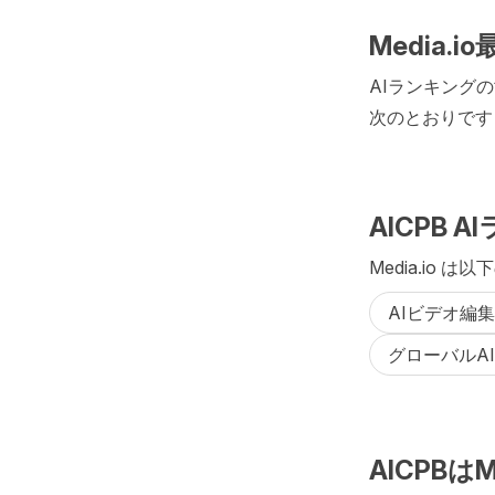
Media
AIランキングの
次のとおりです：
AICPB 
Media.io 
AIビデオ編
グローバルAI
AICPB