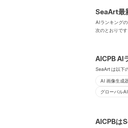
SeaAr
AIランキングの
次のとおりです：
AICPB 
SeaArt は以
AI 画像生成
グローバルA
AICPB