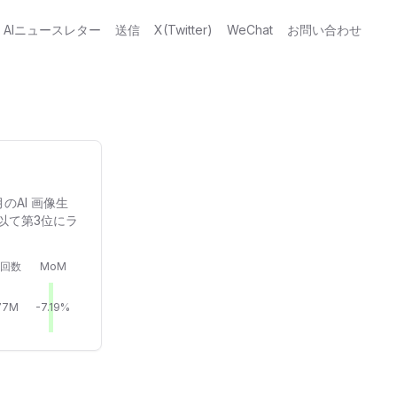
AIニュースレター
送信
X(Twitter)
WeChat
お問い合わせ
のAI 画像生
以て第3位にラ
回数
MoM
77M
-7.19%