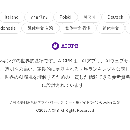
Italiano
ภาษาไทย
Polski
한국어
Deutsch
ndonesia
繁体中文·台湾
繁体中文·香港
简体中文
Iランキングの世界的基準です。AICPBは、AIアプリ、AIウェブサ
、透明性の高い、定期的に更新される世界ランキングを公表し
、世界のAI環境を理解するための一貫した信頼できる参考資
に設計されています。
会社概要
利用規約
プライバシーポリシー
引用ガイドライン
Cookie 設定
©2025 AICPB. All Rights Reserved