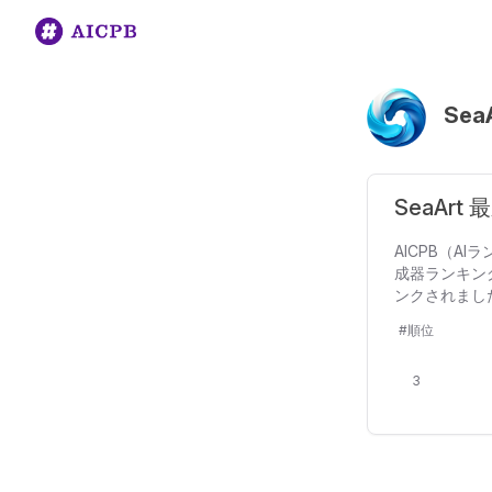
Sea
SeaArt
AICPB（AI
成器ランキング
ンクされまし
#順位
3