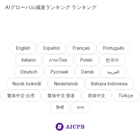
AIグローバル減速ランキング ランキング
English
Español
Français
Português
Italiano
ภาษาไทย
Polski
한국어
Deutsch
Русский
Dansk
العربية
Norsk bokmål
Nederlands
Bahasa Indonesia
繁体中文·台湾
繁体中文·香港
简体中文
Türkçe
हिन्दी
বাংলা