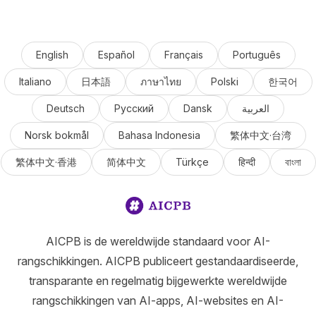
English
Español
Français
Português
Italiano
日本語
ภาษาไทย
Polski
한국어
Deutsch
Русский
Dansk
العربية
Norsk bokmål
Bahasa Indonesia
繁体中文·台湾
繁体中文·香港
简体中文
Türkçe
हिन्दी
বাংলা
AICPB is de wereldwijde standaard voor AI-
rangschikkingen. AICPB publiceert gestandaardiseerde,
transparante en regelmatig bijgewerkte wereldwijde
rangschikkingen van AI-apps, AI-websites en AI-