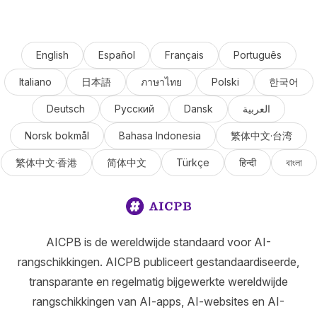
English
Español
Français
Português
Italiano
日本語
ภาษาไทย
Polski
한국어
Deutsch
Русский
Dansk
العربية
Norsk bokmål
Bahasa Indonesia
繁体中文·台湾
繁体中文·香港
简体中文
Türkçe
हिन्दी
বাংলা
AICPB is de wereldwijde standaard voor AI-
rangschikkingen. AICPB publiceert gestandaardiseerde,
transparante en regelmatig bijgewerkte wereldwijde
rangschikkingen van AI-apps, AI-websites en AI-