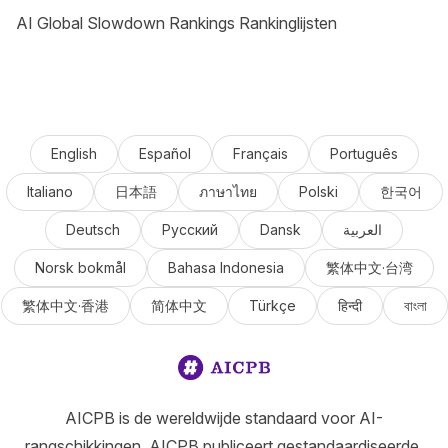
AI Global Slowdown Rankings Rankinglijsten
English
Español
Français
Português
Italiano
日本語
ภาษาไทย
Polski
한국어
Deutsch
Русский
Dansk
العربية
Norsk bokmål
Bahasa Indonesia
繁体中文·台湾
繁体中文·香港
简体中文
Türkçe
हिन्दी
বাংলা
AICPB is de wereldwijde standaard voor AI-
rangschikkingen. AICPB publiceert gestandaardiseerde,