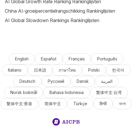
AI Global Growth Rate Ranking Rankinglijsten
China AI-groeipercentielrangschikking Rankinglijsten
AI Global Slowdown Rankings Rankinglijsten
English
Español
Français
Português
Italiano
日本語
ภาษาไทย
Polski
한국어
Deutsch
Русский
Dansk
العربية
Norsk bokmål
Bahasa Indonesia
繁体中文·台湾
繁体中文·香港
简体中文
Türkçe
हिन्दी
বাংলা