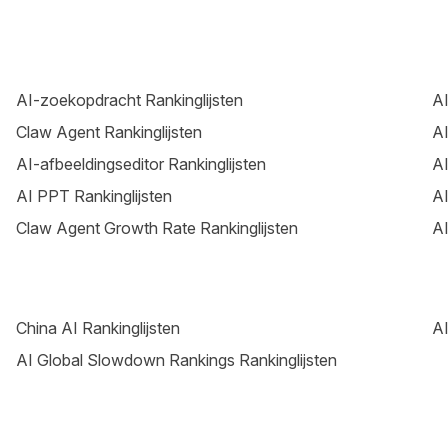
AI-zoekopdracht Rankinglijsten
AI
Claw Agent Rankinglijsten
AI
AI-afbeeldingseditor Rankinglijsten
AI
AI PPT Rankinglijsten
AI
Claw Agent Growth Rate Rankinglijsten
AI
China AI Rankinglijsten
AI
AI Global Slowdown Rankings Rankinglijsten