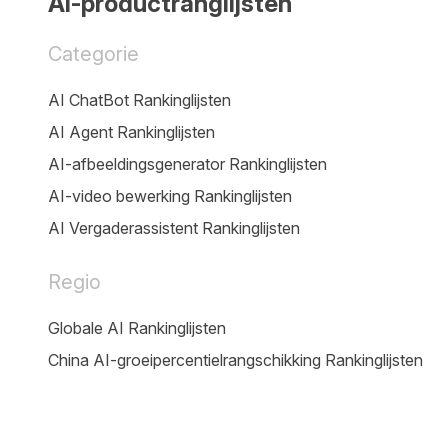
AI-productranglijsten
Categorie
AI ChatBot Rankinglijsten
AI Agent Rankinglijsten
AI-afbeeldingsgenerator Rankinglijsten
AI-video bewerking Rankinglijsten
AI Vergaderassistent Rankinglijsten
Regio
Globale AI Rankinglijsten
China AI-groeipercentielrangschikking Rankinglijsten