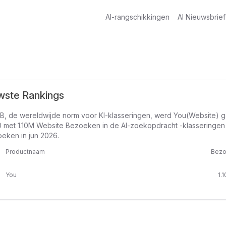
AI-rangschikkingen
AI Nieuwsbrief
wste Rankings
B, de wereldwijde norm voor KI-klasseringen, werd You(Website) g
 met 1.10M Website Bezoeken in de AI-zoekopdracht -klasseringen
eken in jun 2026.
Productnaam
Bezo
You
1.