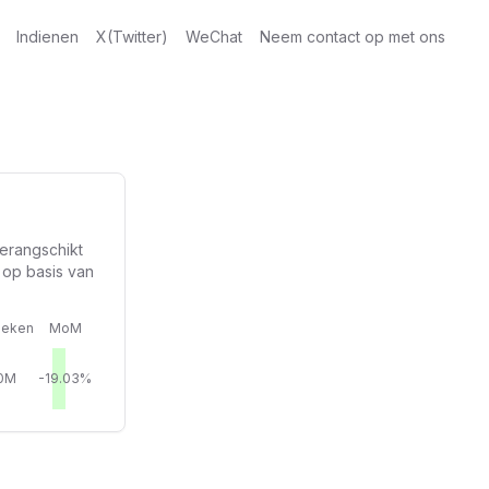
Indienen
X(Twitter)
WeChat
Neem contact op met ons
erangschikt
 op basis van
eken
MoM
10M
-19.03%