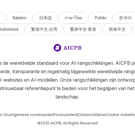
Italiano
日本語
ภาษาไทย
Polski
한국어
Indonesia
繁体中文·台湾
繁体中文·香港
简体中文
s de wereldwijde standaard voor AI-rangschikkingen. AICPB pu
erde, transparante en regelmatig bijgewerkte wereldwijde rang
I-websites en AI-modellen. Onze rangschikkingen zijn ontwo
etrouwbaar referentiepunt te bieden voor het begrijpen van het
landschap.
r Ons
Algemene voorwaarden
Privacybeleid
Citatierichtlijnen
Cookie-instelli
©2025 AICPB. All Rights Reserved