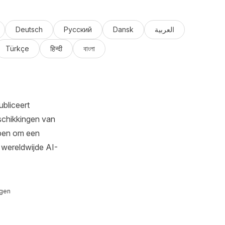
Deutsch
Русский
Dansk
العربية
Türkçe
हिन्दी
বাংলা
bliceert
schikkingen van
rpen om een
 wereldwijde AI-
ngen