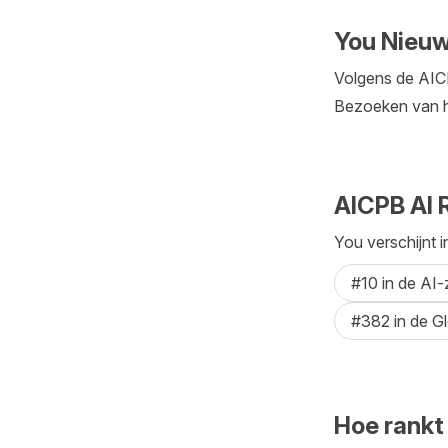
You Nieuw
Volgens de AICP
Bezoeken van h
AICPB AI 
You verschijnt i
#10 in de AI
#382 in de G
Hoe rankt