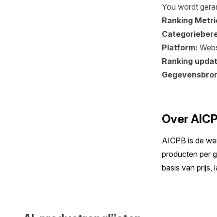
You wordt geran
Ranking Metri
Categoriebere
Platform:
Webs
Ranking updat
Gegevensbro
Over AIC
AICPB is de wer
producten per g
basis van prijs,