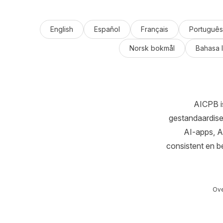
English
Español
Français
Português
Norsk bokmål
Bahasa 
AICPB i
gestandaardise
AI-apps, A
consistent en b
Ove