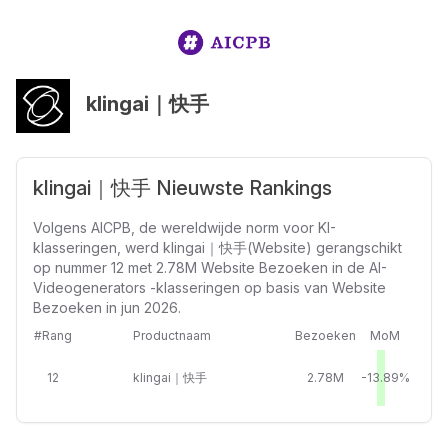
klingai｜快手
klingai｜快手 Nieuwste Rankings
Volgens AICPB, de wereldwijde norm voor KI-
klasseringen, werd klingai｜快手(Website) gerangschikt
op nummer 12 met 2.78M Website Bezoeken in de AI-
Videogenerators -klasseringen op basis van Website
Bezoeken in jun 2026.
#Rang
Productnaam
Bezoeken
MoM
12
klingai｜快手
2.78M
-13.89%