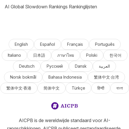
AI Global Slowdown Rankings Rankinglijsten
English
Español
Français
Português
Italiano
日本語
ภาษาไทย
Polski
한국어
Deutsch
Русский
Dansk
العربية
Norsk bokmål
Bahasa Indonesia
繁体中文·台湾
繁体中文·香港
简体中文
Türkçe
हिन्दी
বাংলা
AICPB is de wereldwijde standaard voor AI-
rangschikkingen. AICPB publiceert gestandaardiseerde,