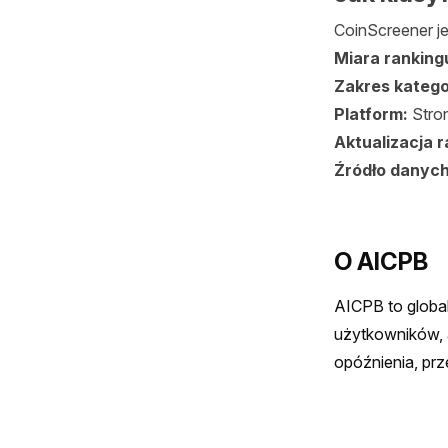
CoinScreener j
Miara ranking
Zakres katego
Platform:
Stro
Aktualizacja r
Źródło danyc
O AICPB
AICPB to global
użytkowników, a
opóźnienia, pr