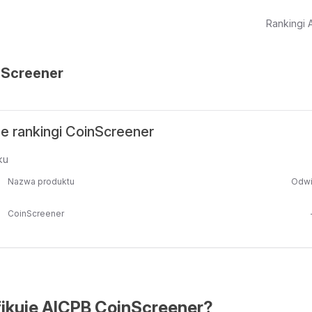
Rankingi A
nScreener
e rankingi CoinScreener
ku
Nazwa produktu
Odwi
CoinScreener
fikuje AICPB CoinScreener?