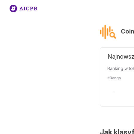
Coi
Najnowsz
Ranking w to
#Ranga
-
Jak klasy