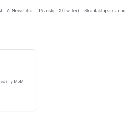
I
AI Newsletter
Prześlij
X(Twitter)
Skontaktuj się z nami
edziny
MoM
-
-