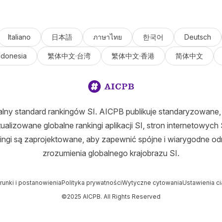
Italiano
日本語
ภาษาไทย
한국어
Deutsch
ndonesia
繁体中文·台湾
繁体中文·香港
简体中文
lny standard rankingów SI. AICPB publikuje standaryzowane, 
tualizowane globalne rankingi aplikacji SI, stron internetowych S
ingi są zaprojektowane, aby zapewnić spójne i wiarygodne odn
zrozumienia globalnego krajobrazu SI.
runki i postanowienia
Polityka prywatności
Wytyczne cytowania
Ustawienia c
©2025 AICPB. All Rights Reserved