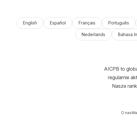
English
Español
Français
Português
Nederlands
Bahasa I
AICPB to globa
regularnie ak
Nasze rank
O nas
Wa