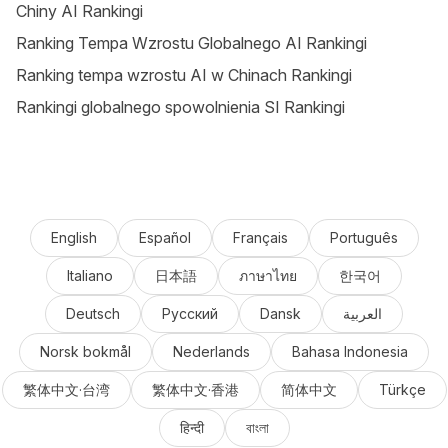
Chiny AI Rankingi
Ranking Tempa Wzrostu Globalnego AI Rankingi
Ranking tempa wzrostu AI w Chinach Rankingi
Rankingi globalnego spowolnienia SI Rankingi
English
Español
Français
Português
Italiano
日本語
ภาษาไทย
한국어
Deutsch
Русский
Dansk
العربية
Norsk bokmål
Nederlands
Bahasa Indonesia
繁体中文·台湾
繁体中文·香港
简体中文
Türkçe
हिन्दी
বাংলা