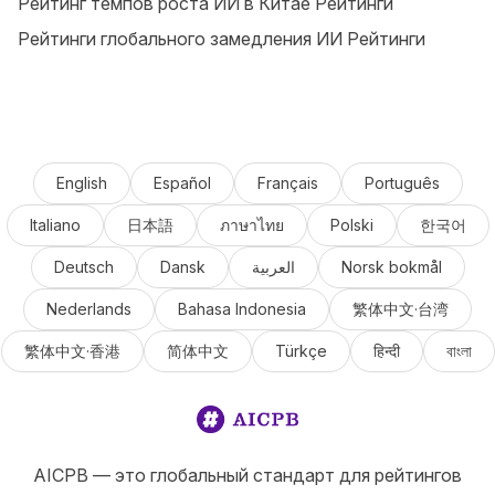
Рейтинг темпов роста ИИ в Китае Рейтинги
Рейтинги глобального замедления ИИ Рейтинги
English
Español
Français
Português
Italiano
日本語
ภาษาไทย
Polski
한국어
Deutsch
Dansk
العربية
Norsk bokmål
Nederlands
Bahasa Indonesia
繁体中文·台湾
繁体中文·香港
简体中文
Türkçe
हिन्दी
বাংলা
AICPB — это глобальный стандарт для рейтингов