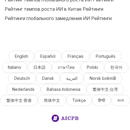
Рейтинг темпов роста ИИ в Китае Рейтинги
Рейтинги глобального замедления ИИ Рейтинги
English
Español
Français
Português
Italiano
日本語
ภาษาไทย
Polski
한국어
Deutsch
Dansk
العربية
Norsk bokmål
Nederlands
Bahasa Indonesia
繁体中文·台湾
繁体中文·香港
简体中文
Türkçe
हिन्दी
বাংলা