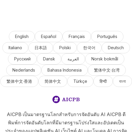
English
Español
Français
Português
Italiano
日本語
Polski
한국어
Deutsch
Русский
Dansk
العربية
Norsk bokmål
Nederlands
Bahasa Indonesia
繁体中文·台湾
繁体中文·香港
简体中文
Türkçe
हिन्दी
বাংলা
AICPB เป็นมาตรฐานโลกสำหรับการจัดอันดับ AI AICPB ตี
พิมพ์การจัดอันดับโลกที่มีมาตรฐานโปร่งใสและอัปเดตเป็น
ประจำของแอปพลิเคชัน AI เว็บไซต์ AI และโมเดล AI การจัด