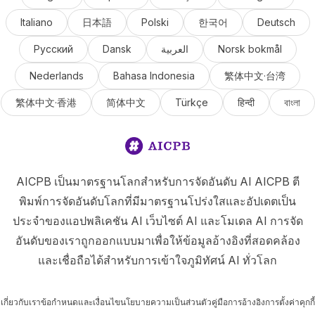
Italiano
日本語
Polski
한국어
Deutsch
Русский
Dansk
العربية
Norsk bokmål
Nederlands
Bahasa Indonesia
繁体中文·台湾
繁体中文·香港
简体中文
Türkçe
हिन्दी
বাংলা
AICPB เป็นมาตรฐานโลกสำหรับการจัดอันดับ AI AICPB ตี
พิมพ์การจัดอันดับโลกที่มีมาตรฐานโปร่งใสและอัปเดตเป็น
ประจำของแอปพลิเคชัน AI เว็บไซต์ AI และโมเดล AI การจัด
อันดับของเราถูกออกแบบมาเพื่อให้ข้อมูลอ้างอิงที่สอดคล้อง
และเชื่อถือได้สำหรับการเข้าใจภูมิทัศน์ AI ทั่วโลก
เกี่ยวกับเรา
ข้อกำหนดและเงื่อนไข
นโยบายความเป็นส่วนตัว
คู่มือการอ้างอิง
การตั้งค่าคุกกี้