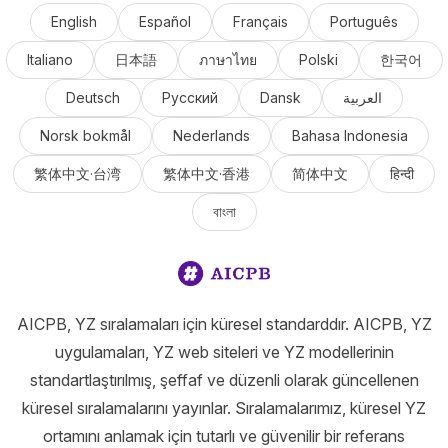
English
Español
Français
Português
Italiano
日本語
ภาษาไทย
Polski
한국어
Deutsch
Русский
Dansk
العربية
Norsk bokmål
Nederlands
Bahasa Indonesia
繁体中文·台湾
繁体中文·香港
简体中文
हिन्दी
বাংলা
AICPB, YZ sıralamaları için küresel standarddır. AICPB, YZ
uygulamaları, YZ web siteleri ve YZ modellerinin
standartlaştırılmış, şeffaf ve düzenli olarak güncellenen
küresel sıralamalarını yayınlar. Sıralamalarımız, küresel YZ
ortamını anlamak için tutarlı ve güvenilir bir referans