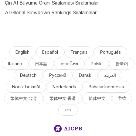
Çin AI Büyüme Oranı Sıralaması Sıralamalar
AI Global Slowdown Rankings Sıralamalar
English
Español
Français
Português
Italiano
日本語
ภาษาไทย
Polski
한국어
Deutsch
Русский
Dansk
العربية
Norsk bokmål
Nederlands
Bahasa Indonesia
繁体中文·台湾
繁体中文·香港
简体中文
हिन्दी
বাংলা