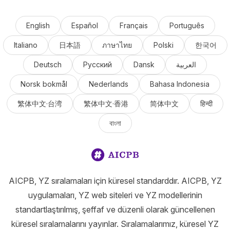
English
Español
Français
Português
Italiano
日本語
ภาษาไทย
Polski
한국어
Deutsch
Русский
Dansk
العربية
Norsk bokmål
Nederlands
Bahasa Indonesia
繁体中文·台湾
繁体中文·香港
简体中文
हिन्दी
বাংলা
AICPB, YZ sıralamaları için küresel standarddır. AICPB, YZ
uygulamaları, YZ web siteleri ve YZ modellerinin
standartlaştırılmış, şeffaf ve düzenli olarak güncellenen
küresel sıralamalarını yayınlar. Sıralamalarımız, küresel YZ