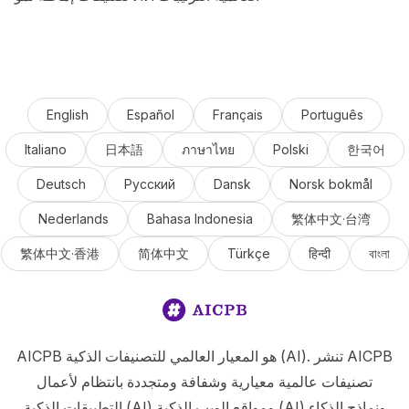
English
Español
Français
Português
Italiano
日本語
ภาษาไทย
Polski
한국어
Deutsch
Русский
Dansk
Norsk bokmål
Nederlands
Bahasa Indonesia
繁体中文·台湾
繁体中文·香港
简体中文
Türkçe
हिन्दी
বাংলা
AICPB هو المعيار العالمي للتصنيفات الذكية (AI). تنشر AICPB
تصنيفات عالمية معيارية وشفافة ومتجددة بانتظام لأعمال
التطبيقات الذكية (AI) ومواقع الويب الذكية (AI) ونماذج الذكاء