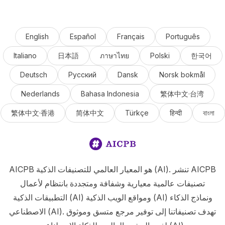
English
Español
Français
Português
Italiano
日本語
ภาษาไทย
Polski
한국어
Deutsch
Русский
Dansk
Norsk bokmål
Nederlands
Bahasa Indonesia
繁体中文·台湾
繁体中文·香港
简体中文
Türkçe
हिन्दी
বাংলা
AICPB هو المعيار العالمي للتصنيفات الذكية (AI). تنشر AICPB
تصنيفات عالمية معيارية وشفافة ومتجددة بانتظام لأعمال
التطبيقات الذكية (AI) ومواقع الويب الذكية (AI) ونماذج الذكاء
الاصطناعي (AI). تهدف تصنيفاتنا إلى توفير مرجع متسق وموثوق