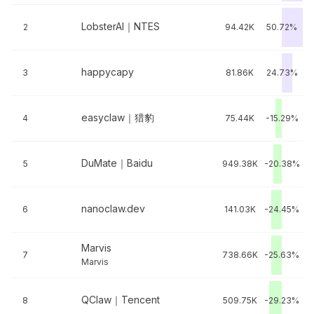
LobsterAI｜NTES
2
94.42K
50.72%
happycapy
3
81.86K
24.73%
easyclaw｜猎豹
4
75.44K
-15.29%
DuMate｜Baidu
5
949.38K
-20.38%
nanoclaw.dev
6
141.03K
-24.45%
Marvis
7
738.66K
-25.63%
Marvis
QClaw｜Tencent
8
509.75K
-29.23%