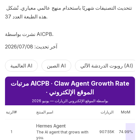
تتحديث التصنيفات شهريًا باستخدام منهج عالمي معياري. تُشكل 
هذه الطبعة العدد 37.

نشرت بواسطة AICPB.
آخر تحديث: 08‏/07‏/2026
روبوت الدردشة الآلي (AI)
الصين AI
العالمية AI
مرتبات AICPB · Claw Agent Growth Rate
· الموقع الإلكتروني
بواسطة الموقع الإلكتروني الزيارات — يونيو 2026
MoM
الزيارات
اسم المنتج
الرتبة#
Hermes Agent
1
907.55K
74.99%
The AI agent that grows with
you.