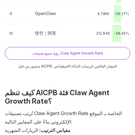
OpenClaw
9
4.78M
-39.27%
悟空｜阿里
10
212.84K
-48.45%
رؤية جميع تقييمات Claw Agent Growth Rate
منشور من قبل AICPB، المعيار العالمي لترتيبات الذكاء الاصطناعي
كيف تنظم AICPB فئة Claw Agent
Growth Rate؟
تُرتب تصنيفات Claw Agent Growth Rate الخاصة بـ الموقع
الإلكتروني بناءً على المعايير التالية:
مقياس الترتيب:
الزيارات الشهرية