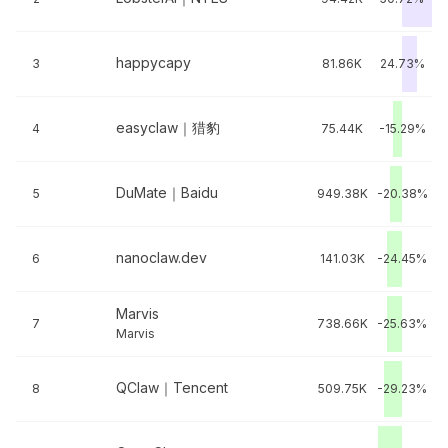
happycapy
3
81.86K
24.73%
easyclaw｜猎豹
4
75.44K
-15.29%
DuMate｜Baidu
5
949.38K
-20.38%
nanoclaw.dev
6
141.03K
-24.45%
Marvis
7
738.66K
-25.63%
Marvis
QClaw｜Tencent
8
509.75K
-29.23%