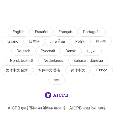
English
Español
Français
Português
Italiano
日本語
ภาษาไทย
Polski
한국어
Deutsch
Русский
Dansk
العربية
Norsk bokmål
Nederlands
Bahasa Indonesia
繁体中文·台湾
繁体中文·香港
简体中文
Türkçe
বাংলা
AICPB एआई रैंकिंग का वैश्विक मानक है। AICPB एआई ऐप्स, एआई