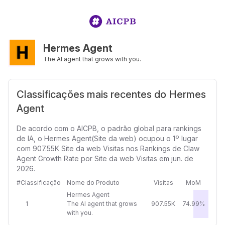
Hermes Agent
The AI agent that grows with you.
Classificações mais recentes do Hermes
Agent
De acordo com o AICPB, o padrão global para rankings
de IA, o Hermes Agent(Site da web) ocupou o 1º lugar
com 907.55K Site da web Visitas nos Rankings de Claw
Agent Growth Rate por Site da web Visitas em jun. de
2026.
#Classificação
Nome do Produto
Visitas
MoM
Hermes Agent
1
The AI agent that grows
907.55K
74.99%
with you.