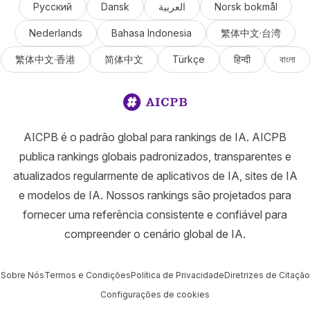
Русский
Dansk
العربية
Norsk bokmål
Nederlands
Bahasa Indonesia
繁体中文·台湾
繁体中文·香港
简体中文
Türkçe
हिन्दी
বাংলা
AICPB é o padrão global para rankings de IA. AICPB
publica rankings globais padronizados, transparentes e
atualizados regularmente de aplicativos de IA, sites de IA
e modelos de IA. Nossos rankings são projetados para
fornecer uma referência consistente e confiável para
compreender o cenário global de IA.
Sobre Nós
Termos e Condições
Política de Privacidade
Diretrizes de Citação
Configurações de cookies