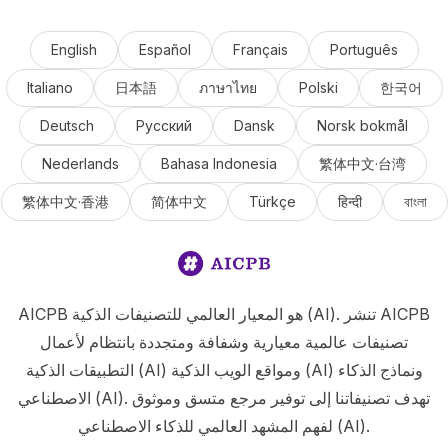
English
Español
Français
Português
Italiano
日本語
ภาษาไทย
Polski
한국어
Deutsch
Русский
Dansk
Norsk bokmål
Nederlands
Bahasa Indonesia
繁体中文·台湾
繁体中文·香港
简体中文
Türkçe
हिन्दी
বাংলা
AICPB هو المعيار العالمي للتصنيفات الذكية (AI). تنشر AICPB
تصنيفات عالمية معيارية وشفافة ومتجددة بانتظام لأعمال
التطبيقات الذكية (AI) ومواقع الويب الذكية (AI) ونماذج الذكاء
الاصطناعي (AI). تهدف تصنيفاتنا إلى توفير مرجع متسق وموثوق
لفهم المشهد العالمي للذكاء الاصطناعي (AI).