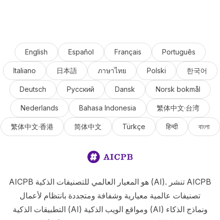
English
Español
Français
Português
Italiano
日本語
ภาษาไทย
Polski
한국어
Deutsch
Русский
Dansk
Norsk bokmål
Nederlands
Bahasa Indonesia
繁体中文·台湾
繁体中文·香港
简体中文
Türkçe
हिन्दी
বাংলা
AICPB هو المعيار العالمي للتصنيفات الذكية (AI). تنشر AICPB
تصنيفات عالمية معيارية وشفافة ومتجددة بانتظام لأعمال
التطبيقات الذكية (AI) ومواقع الويب الذكية (AI) ونماذج الذكاء