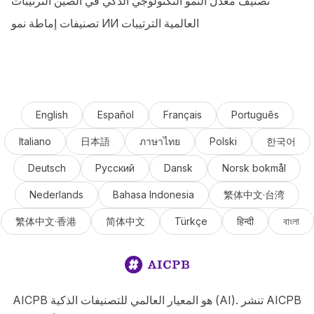
تصنيف معدل النمو التكنولوجي الذكي في الصين الترتيبات
تصنيفات إماطة نمو ИИ العالمية الترتيبات
English
Español
Français
Português
Italiano
日本語
ภาษาไทย
Polski
한국어
Deutsch
Русский
Dansk
Norsk bokmål
Nederlands
Bahasa Indonesia
繁体中文·台湾
繁体中文·香港
简体中文
Türkçe
हिन्दी
বাংলা
AICPB هو المعيار العالمي للتصنيفات الذكية (AI). تنشر AICPB