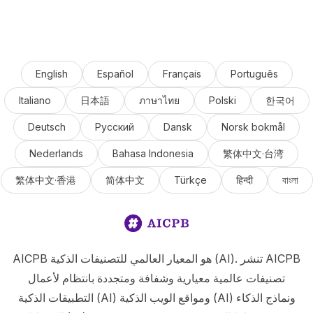
English
Español
Français
Português
Italiano
日本語
ภาษาไทย
Polski
한국어
Deutsch
Русский
Dansk
Norsk bokmål
Nederlands
Bahasa Indonesia
繁体中文·台湾
繁体中文·香港
简体中文
Türkçe
हिन्दी
বাংলা
AICPB هو المعيار العالمي للتصنيفات الذكية (AI). تنشر AICPB
تصنيفات عالمية معيارية وشفافة ومتجددة بانتظام لأعمال
التطبيقات الذكية (AI) ومواقع الويب الذكية (AI) ونماذج الذكاء