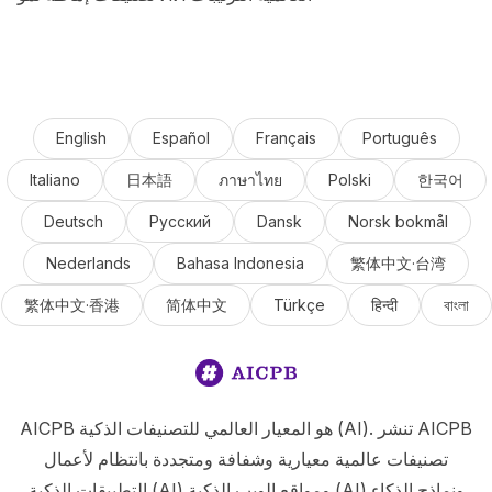
English
Español
Français
Português
Italiano
日本語
ภาษาไทย
Polski
한국어
Deutsch
Русский
Dansk
Norsk bokmål
Nederlands
Bahasa Indonesia
繁体中文·台湾
繁体中文·香港
简体中文
Türkçe
हिन्दी
বাংলা
AICPB هو المعيار العالمي للتصنيفات الذكية (AI). تنشر AICPB
تصنيفات عالمية معيارية وشفافة ومتجددة بانتظام لأعمال
التطبيقات الذكية (AI) ومواقع الويب الذكية (AI) ونماذج الذكاء