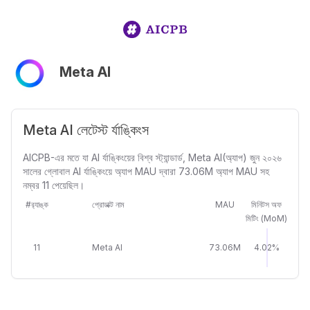
Meta AI
Meta AI লেটেস্ট র্যাঙ্কিংস
AICPB-এর মতে যা AI র্যাঙ্কিংয়ের বিশ্ব স্ট্যান্ডার্ড, Meta AI(অ্যাপ) জুন ২০২৬
সালের গ্লোবাল AI র্যাঙ্কিংয়ে অ্যাপ MAU দ্বারা 73.06M অ্যাপ MAU সহ
নম্বর 11 পেয়েছিল।
#র‍্যাঙ্ক
প্রোডাক্ট নাম
MAU
মিনিটস অফ
মিটিং (MoM)
11
Meta AI
73.06M
4.02%