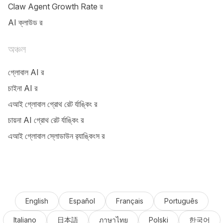
Claw Agent Growth Rate র‌‍‍‍‍‍‍‍‍‍‍‍‍‍‍‍‍‍‍‍‍‍‍‍‍‍‍‍‍‍‍‍‍‍‍‍‍‍‍‍‍‍‍‍‍‍‍‍‍‍‍‍‍‍‍‍‍‍‍‍‍‍‍‍‍‍‍‍‍‍‍‍‍‍‍‍‍‍‍‍‍‍‍‍‍‍‍‍‍‍‍‍‍‍‍‍‍‍‍‍‍‍‍‍‍‍‍‍‍‍‍‍‍‍‍‍‍‍‍‍‍‍‍‍‍‍‍‍‍‍‍‍‍‍‍‍‍‍‍‍‍‍‍‍‍‍‍‍‍‍‍‍‍‍‍‍‍‍‍‍‍‍‍‍‍‍‍‍‍‍‍‍‍‍‍‍‍‍‍‍‍‍‍‍‍‍‍‍‍‍‍‍‍‍‍‍‍‍‍‍‍‍‍‍‍‍‍‍‍‍‍‍‍‍‍‍‍‍‍‍‍‍‍‍‍‍‍‍‍‍‍‍‍‍‍‍‍‍‍‍‍‍‍‍‍‍‍‍‍‍‍‍‍‍‍‍‍‍‍‍‍‍‍‍‍‍‍‍‍‍‍‍‍‍‍‍‍‍‍‍‍‍‍‍‍‍‍‍‍‍‍‍‍‍‍‍‍‍‍‍‍‍‍‍‍‍‍‍‍‍‍‍‍‍‍‍‍‍‍‍‍‍‍‍‍‍‍‍‍‍‍‍‍‍‍‍‍‍‍‍‍‍‍‍‍‍‍‍‍‍‍‍‍‍‍‍‍‍‍‍‍‍‍‍‍‍‍‍‍‍‍‍‍‍‍‍‍‍‍‍‍‍‍‍‍‍‍‍‍‍‍‍‍‍‍‍‍‍‍‍‍‍‍‍‍‍‍‍‍‍‍‍‍‍‍‍‍‍‍‍‍‍‍‍‍‍‍‍‍‍‍‍‍‍‍‍‍‍‍‍‍‍‍‍‍‍‍‍‍‍‍‍‍‍‍‍‍‍‍‍‍‍‍‍‍‍‍‍‍‍‍‍‍‍‍‍‍‍‍‍‍‍‍‍‍‍‍‍‍‍‍‍‍‍‍‍‍‍‍‍‍‍‍‍‍‍‍‍‍‍‍‍‍‍‍‍‍‍‍‍‍‍‍‍‍‍‍‍‍‍‍‍‍‍‍‍‍‍‍‍‍‍‍‍‍‍‍‍‍‍‍‍‍‍‍‍‍‍‍‍‍‍‍‍‍‍‍‍‍‍‍‍‍‍‍‍‍‍‍‍‍‍‍‍‍‍‍‍‍‍‍‍‍‍‍‍‍‍‍‍‍‍‍‍‍‍‍‍‍‍‍‍‍‍‍‍‍‍‍‍‍‍‍‍‍‍‍‍‍‍‍‍‍‍‍‍‍‍‍‍‍‍‍‍‍‍‍‍‍‍‍‍‍‍‍‍‍‍‍‍‍‍‍‍‍‍‍‍‍‍‍‍‍‍‍‍‍‍‍‍‍‍‍‍‍‍‍‍‍‍‍‍‍‍‍‍‍‍‍‍‍‍‍‍‍‍‍‍‍‍‍‍‍‍‍‍‍‍‍‍‍‍‍‍‍‍‍‍‍‍‍‍‍‍‍‍‍‍‍‍‍‍‍‍‍‍‍‍‍‍‍‍‍‍‍‍‍‍‍‍‍‍‍‍‍‍‍‍‍‍‍‍‍‍‍‍‍‍‍‍‍‍‍‍‍‍‍‍‍‍‍‍‍‍‍‍‍‍‍‍‍‍‍‍‍‍‍‍‍‍‍‍‍‍‍‍‍‍‍‍‍‍‍‍‍‍‍‍‍‍‍‍‍‍‍‍‍‍‍‍‍‍‍‍‍‍‍‍‍‍‍‍‍‍‍‍‍‍‍‍‍‍‍‍‍‍‍‍‍‍‍‍‍‍‍‍‍‍‍‍‍‍‍‍‍‍‍‍‍‍‍‍‍‍‍‍‍‍‍‍‍‍‍‍‍‍‍‍‍‍‍‍‍‍‍‍‍‍‍‍‍‍‍‍‍‍‍‍‍‍‍‍‍‍‍‍‍‍‍‍‍‍‍‍‍‍‍‍‍‍‍‍‍‍‍‍‍‍‍‍‍‍‍‍‍‍‍‍‍‍‍‍‍‍‍‍‍‍‍‍‍‍‍‍‍‍‍‍‍‍‍‍‍‍‍‍‍‍‍‍‍‍‍‍‍‍‍‍‍‍‍‍‍‍‍‍‍‍‍‍‍‍‍‍‍‍‍‍‍‍‍‍‍‍‍‍‍‍‍‍‍‍‍‍‍‍‍‍‍‍‍‍‍‍‍‍‍‍‍‍‍‍‍‍‍‍‍‍‍‍‍‍‍‍‍‍‍‍‍‍‍‍‍‍‍‍‍‍‍‍‍‍‍‍‍‍‍‍‍‍‍‍‍‍‍‍‍‍‍‍‍‍‍‍‍‍‍‍‍‍‍‍‍‍‍‍‍‍‍‍‍‍‍‍‍‍‍‍‍‍‍‍‍‍‍‍‍‍‍‍‍‍‍‍‍‍‍‍‍‍‍‍‍‍‍‍‍‍‍‍‍‍‍‍‍‍‍‍‍‍‍‍‍‍‍‍‍‍‍‍‍‍‍‍‍‍‍‍‍‍‍‍‍‍‍‍‍‍‍‍‍‍‍‍‍‍‍‍‍‍‍‍‍‍‍‍‍‍‍‍‍‍‍‍‍‍‍‍‍‍‍‍‍‍‍‍‍‍‍‍‍‍‍‍‍‍‍‍‍‍‍‍‍‍‍‍‍‍‍‍‍‍‍‍‍‍‍‍‍‍‍‍‍‍‍‍‍‍‍‍‍‍‍‍‍‍‍‍‍‍‍‍‍‍‍‍‍‍‍‍‍‍‍‍‍‍‍‍‍‍‍‍‍‍‍‍‍‍‍‍‍‍‍‍‍‍‍‍‍‍‍‍‍‍‍‍‍‍‍‍‍‍‍‍‍‍‍‍‍‍‍‍‍‍‍‍‍‍‍‍‍‍‍‍‍‍‍‍‍‍‍‍‍‍‍‍‍‍‍‍‍‍‍‍‍‍‍‍‍‍‍‍‍‍‍‍‍‍‍‍‍‍‍‍‍‍‍‍‍‍‍‍‍‍‍‍‍‍‍‍‍‍‍‍‍‍‍‍‍‍‍‍‍‍‍‍‍‍‍‍‍‍‍‍‍‍‍‍‍‍‍‍‍‍‍‍‍‍‍‍‍‍‍‍‍‍‍‍‍‍‍‍‍‍‍‍‍‍‍‍‍‍‍‍‍‍‍‍‍‍‍‍‍‍‍‍‍‍‍‍‍‍‍‍‍‍‍‍‍‍‍‍‍‍‍‍‍‍‍‍‍‍‍‍‍‍‍‍‍‍‍‍‍‍‍‍‍‍‍‍‍‍‍‍‍‍‍‍‍‍‍‍‍‍‍‍‍‍‍‍‍‍‍‍‍‍‍‍‍‍‍‍‍‍‍‍‍‍‍‍‍‍‍‍‍‍‍‍‍‍‍‍‍‍‍‍‍‍‍‍‍‍‍‍‍‍‍‍‍‍‍‍‍‍‍‍‍‍‍‍‍‍‍‍‍‍‍‍‍‍‍‍‍‍‍‍‍‍‍‍‍‍‍‍‍‍‍‍‍‍‍‍‍‍‍‍‍‍‍‍‍‍‍‍‍‍‍‍‍‍‍‍‍‍‍‍‍‍‍‍‍‍‍‍‍‍‍‍‍‍‍‍‍‍‍‍‍‍‍‍‍‍‍‍‍‍‍‍‍‍‍‍‍‍‍‍‍‍‍‍‍‍‍‍‍‍‍‍‍‍‍‍‍‍‍‍‍‍‍‍‍‍‍‍‍‍‍‍‍‍‍‍‍‍‍‍‍‍‍‍‍‍‍‍‍‍‍‍‍‍‍‍‍‍‍‍‍‍‍‍‍‍‍‍‍‍‍‍‍‍‍‍‍‍‍‍‍‍‍‍‍‍‍‍‍‍‍‍‍‍‍‍‍‍‍‍‍‍‍‍‍‍‍‍‍‍‍‍‍‍‍‍‍‍‍‍‍‍‍‍‍‍‍‍‍‍‍‍‍‍‍‍‍‍‍‍‍‍‍‍‍‍‍‍‍‍‍‍‍‍‍‍‍‍‍‍‍‍‍‍‍‍‍‍‍‍‍‍‍‍‍‍‍‍‍‍‍‍‍‍‍‍‍‍‍‍‍‍‍‍‍‍‍‍‍‍‍‍‍‍‍‍‍‍‍‍‍‍‍‍‍‍‍‍‍‍‍‍‍‍‍‍‍‍‍‍‍‍‍‍‍‍‍‍‍‍‍‍‍‍‍‍‍‍‍‍‍‍‍‍‍‍‍‍‍‍‍‍‍‍‍‍‍‍‍‍‍‍‍
AI ক্লাউড র‌‍‍‍‍‍‍‍‍‍‍‍‍‍‍‍‍‍‍‍‍‍‍‍‍‍‍‍‍‍‍‍‍‍‍‍‍‍‍‍‍‍‍‍‍‍‍‍‍‍‍‍‍‍‍‍‍‍‍‍‍‍‍‍‍‍‍‍‍‍‍‍‍‍‍‍‍‍‍‍‍‍‍‍‍‍‍‍‍‍‍‍‍‍‍‍‍‍‍‍‍‍‍‍‍‍‍‍‍‍‍‍‍‍‍‍‍‍‍‍‍‍‍‍‍‍‍‍‍‍‍‍‍‍‍‍‍‍‍‍‍‍‍‍‍‍‍‍‍‍‍‍‍‍‍‍‍‍‍‍‍‍‍‍‍‍‍‍‍‍‍‍‍‍‍‍‍‍‍‍‍‍‍‍‍‍‍‍‍‍‍‍‍‍‍‍‍‍‍‍‍‍‍‍‍‍‍‍‍‍‍‍‍‍‍‍‍‍‍‍‍‍‍‍‍‍‍‍‍‍‍‍‍‍‍‍‍‍‍‍‍‍‍‍‍‍‍‍‍‍‍‍‍‍‍‍‍‍‍‍‍‍‍‍‍‍‍‍‍‍‍‍‍‍‍‍‍‍‍‍‍‍‍‍‍‍‍‍‍‍‍‍‍‍‍‍‍‍‍‍‍‍‍‍‍‍‍‍‍‍‍‍‍‍‍‍‍‍‍‍‍‍‍‍‍‍‍‍‍‍‍‍‍‍‍‍‍‍‍‍‍‍‍‍‍‍‍‍‍‍‍‍‍‍‍‍‍‍‍‍‍‍‍‍‍‍‍‍‍‍‍‍‍‍‍‍‍‍‍‍‍‍‍‍‍‍‍‍‍‍‍‍‍‍‍‍‍‍‍‍‍‍‍‍‍‍‍‍‍‍‍‍‍‍‍‍‍‍‍‍‍‍‍‍‍‍‍‍‍‍‍‍‍‍‍‍‍‍‍‍‍‍‍‍‍‍‍‍‍‍‍‍‍‍‍‍‍‍‍‍‍‍‍‍‍‍‍‍‍‍‍‍‍‍‍‍‍‍‍‍‍‍‍‍‍‍‍‍‍‍‍‍‍‍‍‍‍‍‍‍‍‍‍‍‍‍‍‍‍‍‍‍‍‍‍‍‍‍‍‍‍‍‍‍‍‍‍‍‍‍‍‍‍‍‍‍‍‍‍‍‍‍‍‍‍‍‍‍‍‍‍‍‍‍‍‍‍‍‍‍‍‍‍‍‍‍‍‍‍‍‍‍‍‍‍‍‍‍‍‍‍‍‍‍‍‍‍‍‍‍‍‍‍‍‍‍‍‍‍‍‍‍‍‍‍‍‍‍‍‍‍‍‍‍‍‍‍‍‍‍‍‍‍‍‍‍‍‍‍‍‍‍‍‍‍‍‍‍‍‍‍‍‍‍‍‍‍‍‍‍‍‍‍‍‍‍‍‍‍‍‍‍‍‍‍‍‍‍‍‍‍‍‍‍‍‍‍‍‍‍‍‍‍‍‍‍‍‍‍‍‍‍‍‍‍‍‍‍‍‍‍‍‍‍‍‍‍‍‍‍‍‍‍‍‍‍‍‍‍‍‍‍‍‍‍‍‍‍‍‍‍‍‍‍‍‍‍‍‍‍‍‍‍‍‍‍‍‍‍‍‍‍‍‍‍‍‍‍‍‍‍‍‍‍‍‍‍‍‍‍‍‍‍‍‍‍‍‍‍‍‍‍‍‍‍‍‍‍‍‍‍‍‍‍‍‍‍‍‍‍‍‍‍‍‍‍‍‍‍‍‍‍‍‍‍‍‍‍‍‍‍‍‍‍‍‍‍‍‍‍‍‍‍‍‍‍‍‍‍‍‍‍‍‍‍‍‍‍‍‍‍‍‍‍‍‍‍‍‍‍‍‍‍‍‍‍‍‍‍‍‍‍‍‍‍‍‍‍‍‍‍‍‍‍‍‍‍‍‍‍‍‍‍‍‍‍‍‍‍‍‍‍‍‍‍‍‍‍‍‍‍‍‍‍‍‍‍‍‍‍‍‍‍‍‍‍‍‍‍‍‍‍‍‍‍‍‍‍‍‍‍‍‍‍‍‍‍‍‍‍‍‍‍‍‍‍‍‍‍‍‍‍‍‍‍‍‍‍‍‍‍‍‍‍‍‍‍‍‍‍‍‍‍‍‍‍‍‍‍‍‍‍‍‍‍‍‍‍‍‍‍‍‍‍‍‍‍‍‍‍‍‍‍‍‍‍‍‍‍‍‍‍‍‍‍‍‍‍‍‍‍‍‍‍‍‍‍‍‍‍‍‍‍‍‍‍‍‍‍‍‍‍‍‍‍‍‍‍‍‍‍‍‍‍‍‍‍‍‍‍‍‍‍‍‍‍‍‍‍‍‍‍‍‍‍‍‍‍‍‍‍‍‍‍‍‍‍‍‍‍‍‍‍‍‍‍‍‍‍‍‍‍‍‍‍‍‍‍‍‍‍‍‍‍‍‍‍‍‍‍‍‍‍‍‍‍‍‍‍‍‍‍‍‍‍‍‍‍‍‍‍‍‍‍‍‍‍‍‍‍‍‍‍‍‍‍‍‍‍‍‍‍‍‍‍‍‍‍‍‍‍‍‍‍‍‍‍‍‍‍‍‍‍‍‍‍‍‍‍‍‍‍‍‍‍‍‍‍‍‍‍‍‍‍‍‍‍‍‍‍‍‍‍‍‍‍‍‍‍‍‍‍‍‍‍‍‍‍‍‍‍‍‍‍‍‍‍‍‍‍‍‍‍‍‍‍‍‍‍‍‍‍‍‍‍‍‍‍‍‍‍‍‍‍‍‍‍‍‍‍‍‍‍‍‍‍‍‍‍‍‍‍‍‍‍‍‍‍‍‍‍‍‍‍‍‍‍‍‍‍‍‍‍‍‍‍‍‍‍‍‍‍‍‍‍‍‍‍‍‍‍‍‍‍‍‍‍‍‍‍‍‍‍‍‍‍‍‍‍‍‍‍‍‍‍‍‍‍‍‍‍‍‍‍‍‍‍‍‍‍‍‍‍‍‍‍‍‍‍‍‍‍‍‍‍‍‍‍‍‍‍‍‍‍‍‍‍‍‍‍‍‍‍‍‍‍‍‍‍‍‍‍‍‍‍‍‍‍‍‍‍‍‍‍‍‍‍‍‍‍‍‍‍‍‍‍‍‍‍‍‍‍‍‍‍‍‍‍‍‍‍‍‍‍‍‍‍‍‍‍‍‍‍‍‍‍‍‍‍‍‍‍‍‍‍‍‍‍‍‍‍‍‍‍‍‍‍‍‍‍‍‍‍‍‍‍‍‍‍‍‍‍‍‍‍‍‍‍‍‍‍‍‍‍‍‍‍‍‍‍‍‍‍‍‍‍‍‍‍‍‍‍‍‍‍‍‍‍‍‍‍‍‍‍‍‍‍‍‍‍‍‍‍‍‍‍‍‍‍‍‍‍‍‍‍‍‍‍‍‍‍‍‍‍‍‍‍‍‍‍‍‍‍‍‍‍‍‍‍‍‍‍‍‍‍‍‍‍‍‍‍‍‍‍‍‍‍‍‍‍‍‍‍‍‍‍‍‍‍‍‍‍‍‍‍‍‍‍‍‍‍‍‍‍‍‍‍‍‍‍‍‍‍‍‍‍‍‍‍‍‍‍‍‍‍‍‍‍‍‍‍‍‍‍‍‍‍‍‍‍‍‍‍‍‍‍‍‍‍‍‍‍‍‍‍‍‍‍‍‍‍‍‍‍‍‍‍‍‍‍‍‍‍‍‍‍‍‍‍‍‍‍‍‍‍‍‍‍‍‍‍‍‍‍‍‍‍‍‍‍‍‍‍‍‍‍‍‍‍‍‍‍‍‍‍‍‍‍‍‍‍‍‍‍‍‍‍‍‍‍‍‍‍‍‍‍‍‍‍‍‍‍‍‍‍‍‍‍‍‍‍‍‍‍‍‍‍‍‍‍‍‍‍‍‍‍‍‍‍‍‍‍‍‍‍‍‍‍‍‍‍‍‍‍‍‍‍‍‍‍‍‍‍‍‍‍‍‍‍‍‍‍‍‍‍‍‍‍‍‍‍‍‍‍‍‍‍‍‍‍‍‍‍‍‍‍‍‍‍‍‍‍‍‍‍‍‍‍‍‍‍‍‍‍‍‍‍‍‍‍‍‍‍‍‍‍‍‍‍‍‍‍‍‍‍‍‍‍‍‍‍‍‍‍‍‍‍‍‍‍‍‍‍‍‍‍‍‍‍‍‍‍‍‍‍‍‍‍‍‍‍‍‍‍‍‍‍‍‍‍‍‍‍‍‍‍‍‍‍‍‍‍‍‍‍‍‍‍‍‍‍‍‍‍‍‍‍‍‍‍‍‍‍‍‍‍‍‍‍‍‍‍‍‍‍‍‍‍‍‍‍‍‍‍‍‍‍‍‍
অঞ্চল
গ্লোবাল AI র‌‍‍‍‍‍‍‍‍‍‍‍‍‍‍‍‍‍‍‍‍‍‍‍‍‍‍‍‍‍‍‍‍‍‍‍‍‍‍‍‍‍‍‍‍‍‍‍‍‍‍‍‍‍‍‍‍‍‍‍‍‍‍‍‍‍‍‍‍‍‍‍‍‍‍‍‍‍‍‍‍‍‍‍‍‍‍‍‍‍‍‍‍‍‍‍‍‍‍‍‍‍‍‍‍‍‍‍‍‍‍‍‍‍‍‍‍‍‍‍‍‍‍‍‍‍‍‍‍‍‍‍‍‍‍‍‍‍‍‍‍‍‍‍‍‍‍‍‍‍‍‍‍‍‍‍‍‍‍‍‍‍‍‍‍‍‍‍‍‍‍‍‍‍‍‍‍‍‍‍‍‍‍‍‍‍‍‍‍‍‍‍‍‍‍‍‍‍‍‍‍‍‍‍‍‍‍‍‍‍‍‍‍‍‍‍‍‍‍‍‍‍‍‍‍‍‍‍‍‍‍‍‍‍‍‍‍‍‍‍‍‍‍‍‍‍‍‍‍‍‍‍‍‍‍‍‍‍‍‍‍‍‍‍‍‍‍‍‍‍‍‍‍‍‍‍‍‍‍‍‍‍‍‍‍‍‍‍‍‍‍‍‍‍‍‍‍‍‍‍‍‍‍‍‍‍‍‍‍‍‍‍‍‍‍‍‍‍‍‍‍‍‍‍‍‍‍‍‍‍‍‍‍‍‍‍‍‍‍‍‍‍‍‍‍‍‍‍‍‍‍‍‍‍‍‍‍‍‍‍‍‍‍‍‍‍‍‍‍‍‍‍‍‍‍‍‍‍‍‍‍‍‍‍‍‍‍‍‍‍‍‍‍‍‍‍‍‍‍‍‍‍‍‍‍‍‍‍‍‍‍‍‍‍‍‍‍‍‍‍‍‍‍‍‍‍‍‍‍‍‍‍‍‍‍‍‍‍‍‍‍‍‍‍‍‍‍‍‍‍‍‍‍‍‍‍‍‍‍‍‍‍‍‍‍‍‍‍‍‍‍‍‍‍‍‍‍‍‍‍‍‍‍‍‍‍‍‍‍‍‍‍‍‍‍‍‍‍‍‍‍‍‍‍‍‍‍‍‍‍‍‍‍‍‍‍‍‍‍‍‍‍‍‍‍‍‍‍‍‍‍‍‍‍‍‍‍‍‍‍‍‍‍‍‍‍‍‍‍‍‍‍‍‍‍‍‍‍‍‍‍‍‍‍‍‍‍‍‍‍‍‍‍‍‍‍‍‍‍‍‍‍‍‍‍‍‍‍‍‍‍‍‍‍‍‍‍‍‍‍‍‍‍‍‍‍‍‍‍‍‍‍‍‍‍‍‍‍‍‍‍‍‍‍‍‍‍‍‍‍‍‍‍‍‍‍‍‍‍‍‍‍‍‍‍‍‍‍‍‍‍‍‍‍‍‍‍‍‍‍‍‍‍‍‍‍‍‍‍‍‍‍‍‍‍‍‍‍‍‍‍‍‍‍‍‍‍‍‍‍‍‍‍‍‍‍‍‍‍‍‍‍‍‍‍‍‍‍‍‍‍‍‍‍‍‍‍‍‍‍‍‍‍‍‍‍‍‍‍‍‍‍‍‍‍‍‍‍‍‍‍‍‍‍‍‍‍‍‍‍‍‍‍‍‍‍‍‍‍‍‍‍‍‍‍‍‍‍‍‍‍‍‍‍‍‍‍‍‍‍‍‍‍‍‍‍‍‍‍‍‍‍‍‍‍‍‍‍‍‍‍‍‍‍‍‍‍‍‍‍‍‍‍‍‍‍‍‍‍‍‍‍‍‍‍‍‍‍‍‍‍‍‍‍‍‍‍‍‍‍‍‍‍‍‍‍‍‍‍‍‍‍‍‍‍‍‍‍‍‍‍‍‍‍‍‍‍‍‍‍‍‍‍‍‍‍‍‍‍‍‍‍‍‍‍‍‍‍‍‍‍‍‍‍‍‍‍‍‍‍‍‍‍‍‍‍‍‍‍‍‍‍‍‍‍‍‍‍‍‍‍‍‍‍‍‍‍‍‍‍‍‍‍‍‍‍‍‍‍‍‍‍‍‍‍‍‍‍‍‍‍‍‍‍‍‍‍‍‍‍‍‍‍‍‍‍‍‍‍‍‍‍‍‍‍‍‍‍‍‍‍‍‍‍‍‍‍‍‍‍‍‍‍‍‍‍‍‍‍‍‍‍‍‍‍‍‍‍‍‍‍‍‍‍‍‍‍‍‍‍‍‍‍‍‍‍‍‍‍‍‍‍‍‍‍‍‍‍‍‍‍‍‍‍‍‍‍‍‍‍‍‍‍‍‍‍‍‍‍‍‍‍‍‍‍‍‍‍‍‍‍‍‍‍‍‍‍‍‍‍‍‍‍‍‍‍‍‍‍‍‍‍‍‍‍‍‍‍‍‍‍‍‍‍‍‍‍‍‍‍‍‍‍‍‍‍‍‍‍‍‍‍‍‍‍‍‍‍‍‍‍‍‍‍‍‍‍‍‍‍‍‍‍‍‍‍‍‍‍‍‍‍‍‍‍‍‍‍‍‍‍‍‍‍‍‍‍‍‍‍‍‍‍‍‍‍‍‍‍‍‍‍‍‍‍‍‍‍‍‍‍‍‍‍‍‍‍‍‍‍‍‍‍‍‍‍‍‍‍‍‍‍‍‍‍‍‍‍‍‍‍‍‍‍‍‍‍‍‍‍‍‍‍‍‍‍‍‍‍‍‍‍‍‍‍‍‍‍‍‍‍‍‍‍‍‍‍‍‍‍‍‍‍‍‍‍‍‍‍‍‍‍‍‍‍‍‍‍‍‍‍‍‍‍‍‍‍‍‍‍‍‍‍‍‍‍‍‍‍‍‍‍‍‍‍‍‍‍‍‍‍‍‍‍‍‍‍‍‍‍‍‍‍‍‍‍‍‍‍‍‍‍‍‍‍‍‍‍‍‍‍‍‍‍‍‍‍‍‍‍‍‍‍‍‍‍‍‍‍‍‍‍‍‍‍‍‍‍‍‍‍‍‍‍‍‍‍‍‍‍‍‍‍‍‍‍‍‍‍‍‍‍‍‍‍‍‍‍‍‍‍‍‍‍‍‍‍‍‍‍‍‍‍‍‍‍‍‍‍‍‍‍‍‍‍‍‍‍‍‍‍‍‍‍‍‍‍‍‍‍‍‍‍‍‍‍‍‍‍‍‍‍‍‍‍‍‍‍‍‍‍‍‍‍‍‍‍‍‍‍‍‍‍‍‍‍‍‍‍‍‍‍‍‍‍‍‍‍‍‍‍‍‍‍‍‍‍‍‍‍‍‍‍‍‍‍‍‍‍‍‍‍‍‍‍‍‍‍‍‍‍‍‍‍‍‍‍‍‍‍‍‍‍‍‍‍‍‍‍‍‍‍‍‍‍‍‍‍‍‍‍‍‍‍‍‍‍‍‍‍‍‍‍‍‍‍‍‍‍‍‍‍‍‍‍‍‍‍‍‍‍‍‍‍‍‍‍‍‍‍‍‍‍‍‍‍‍‍‍‍‍‍‍‍‍‍‍‍‍‍‍‍‍‍‍‍‍‍‍‍‍‍‍‍‍‍‍‍‍‍‍‍‍‍‍‍‍‍‍‍‍‍‍‍‍‍‍‍‍‍‍‍‍‍‍‍‍‍‍‍‍‍‍‍‍‍‍‍‍‍‍‍‍‍‍‍‍‍‍‍‍‍‍‍‍‍‍‍‍‍‍‍‍‍‍‍‍‍‍‍‍‍‍‍‍‍‍‍‍‍‍‍‍‍‍‍‍‍‍‍‍‍‍‍‍‍‍‍‍‍‍‍‍‍‍‍‍‍‍‍‍‍‍‍‍‍‍‍‍‍‍‍‍‍‍‍‍‍‍‍‍‍‍‍‍‍‍‍‍‍‍‍‍‍‍‍‍‍‍‍‍‍‍‍‍‍‍‍‍‍‍‍‍‍‍‍‍‍‍‍‍‍‍‍‍‍‍‍‍‍‍‍‍‍‍‍‍‍‍‍‍‍‍‍‍‍‍‍‍‍‍‍‍‍‍‍‍‍‍‍‍‍‍‍‍‍‍‍‍‍‍‍‍‍‍‍‍‍‍‍‍‍‍‍‍‍‍‍‍‍‍‍‍‍‍‍‍‍‍‍‍‍‍‍‍‍‍‍‍‍‍‍‍‍‍‍‍‍‍‍‍‍‍‍‍‍‍‍‍‍‍‍‍‍‍‍‍‍‍‍‍‍‍‍‍‍‍‍‍‍‍‍‍‍‍‍‍‍‍‍‍‍‍‍‍‍‍‍‍‍‍‍‍‍‍‍‍‍‍‍‍‍‍‍‍‍‍‍‍‍‍‍‍‍‍‍‍‍‍‍‍‍‍‍‍‍‍‍‍‍‍‍‍‍‍‍‍‍‍
চাইনা AI র‌‍‍‍‍‍‍‍‍‍‍‍‍‍‍‍‍‍‍‍‍‍‍‍‍‍‍‍‍‍‍‍‍‍‍‍‍‍‍‍‍‍‍‍‍‍‍‍‍‍‍‍‍‍‍‍‍‍‍‍‍‍‍‍‍‍‍‍‍‍‍‍‍‍‍‍‍‍‍‍‍‍‍‍‍‍‍‍‍‍‍‍‍‍‍‍‍‍‍‍‍‍‍‍‍‍‍‍‍‍‍‍‍‍‍‍‍‍‍‍‍‍‍‍‍‍‍‍‍‍‍‍‍‍‍‍‍‍‍‍‍‍‍‍‍‍‍‍‍‍‍‍‍‍‍‍‍‍‍‍‍‍‍‍‍‍‍‍‍‍‍‍‍‍‍‍‍‍‍‍‍‍‍‍‍‍‍‍‍‍‍‍‍‍‍‍‍‍‍‍‍‍‍‍‍‍‍‍‍‍‍‍‍‍‍‍‍‍‍‍‍‍‍‍‍‍‍‍‍‍‍‍‍‍‍‍‍‍‍‍‍‍‍‍‍‍‍‍‍‍‍‍‍‍‍‍‍‍‍‍‍‍‍‍‍‍‍‍‍‍‍‍‍‍‍‍‍‍‍‍‍‍‍‍‍‍‍‍‍‍‍‍‍‍‍‍‍‍‍‍‍‍‍‍‍‍‍‍‍‍‍‍‍‍‍‍‍‍‍‍‍‍‍‍‍‍‍‍‍‍‍‍‍‍‍‍‍‍‍‍‍‍‍‍‍‍‍‍‍‍‍‍‍‍‍‍‍‍‍‍‍‍‍‍‍‍‍‍‍‍‍‍‍‍‍‍‍‍‍‍‍‍‍‍‍‍‍‍‍‍‍‍‍‍‍‍‍‍‍‍‍‍‍‍‍‍‍‍‍‍‍‍‍‍‍‍‍‍‍‍‍‍‍‍‍‍‍‍‍‍‍‍‍‍‍‍‍‍‍‍‍‍‍‍‍‍‍‍‍‍‍‍‍‍‍‍‍‍‍‍‍‍‍‍‍‍‍‍‍‍‍‍‍‍‍‍‍‍‍‍‍‍‍‍‍‍‍‍‍‍‍‍‍‍‍‍‍‍‍‍‍‍‍‍‍‍‍‍‍‍‍‍‍‍‍‍‍‍‍‍‍‍‍‍‍‍‍‍‍‍‍‍‍‍‍‍‍‍‍‍‍‍‍‍‍‍‍‍‍‍‍‍‍‍‍‍‍‍‍‍‍‍‍‍‍‍‍‍‍‍‍‍‍‍‍‍‍‍‍‍‍‍‍‍‍‍‍‍‍‍‍‍‍‍‍‍‍‍‍‍‍‍‍‍‍‍‍‍‍‍‍‍‍‍‍‍‍‍‍‍‍‍‍‍‍‍‍‍‍‍‍‍‍‍‍‍‍‍‍‍‍‍‍‍‍‍‍‍‍‍‍‍‍‍‍‍‍‍‍‍‍‍‍‍‍‍‍‍‍‍‍‍‍‍‍‍‍‍‍‍‍‍‍‍‍‍‍‍‍‍‍‍‍‍‍‍‍‍‍‍‍‍‍‍‍‍‍‍‍‍‍‍‍‍‍‍‍‍‍‍‍‍‍‍‍‍‍‍‍‍‍‍‍‍‍‍‍‍‍‍‍‍‍‍‍‍‍‍‍‍‍‍‍‍‍‍‍‍‍‍‍‍‍‍‍‍‍‍‍‍‍‍‍‍‍‍‍‍‍‍‍‍‍‍‍‍‍‍‍‍‍‍‍‍‍‍‍‍‍‍‍‍‍‍‍‍‍‍‍‍‍‍‍‍‍‍‍‍‍‍‍‍‍‍‍‍‍‍‍‍‍‍‍‍‍‍‍‍‍‍‍‍‍‍‍‍‍‍‍‍‍‍‍‍‍‍‍‍‍‍‍‍‍‍‍‍‍‍‍‍‍‍‍‍‍‍‍‍‍‍‍‍‍‍‍‍‍‍‍‍‍‍‍‍‍‍‍‍‍‍‍‍‍‍‍‍‍‍‍‍‍‍‍‍‍‍‍‍‍‍‍‍‍‍‍‍‍‍‍‍‍‍‍‍‍‍‍‍‍‍‍‍‍‍‍‍‍‍‍‍‍‍‍‍‍‍‍‍‍‍‍‍‍‍‍‍‍‍‍‍‍‍‍‍‍‍‍‍‍‍‍‍‍‍‍‍‍‍‍‍‍‍‍‍‍‍‍‍‍‍‍‍‍‍‍‍‍‍‍‍‍‍‍‍‍‍‍‍‍‍‍‍‍‍‍‍‍‍‍‍‍‍‍‍‍‍‍‍‍‍‍‍‍‍‍‍‍‍‍‍‍‍‍‍‍‍‍‍‍‍‍‍‍‍‍‍‍‍‍‍‍‍‍‍‍‍‍‍‍‍‍‍‍‍‍‍‍‍‍‍‍‍‍‍‍‍‍‍‍‍‍‍‍‍‍‍‍‍‍‍‍‍‍‍‍‍‍‍‍‍‍‍‍‍‍‍‍‍‍‍‍‍‍‍‍‍‍‍‍‍‍‍‍‍‍‍‍‍‍‍‍‍‍‍‍‍‍‍‍‍‍‍‍‍‍‍‍‍‍‍‍‍‍‍‍‍‍‍‍‍‍‍‍‍‍‍‍‍‍‍‍‍‍‍‍‍‍‍‍‍‍‍‍‍‍‍‍‍‍‍‍‍‍‍‍‍‍‍‍‍‍‍‍‍‍‍‍‍‍‍‍‍‍‍‍‍‍‍‍‍‍‍‍‍‍‍‍‍‍‍‍‍‍‍‍‍‍‍‍‍‍‍‍‍‍‍‍‍‍‍‍‍‍‍‍‍‍‍‍‍‍‍‍‍‍‍‍‍‍‍‍‍‍‍‍‍‍‍‍‍‍‍‍‍‍‍‍‍‍‍‍‍‍‍‍‍‍‍‍‍‍‍‍‍‍‍‍‍‍‍‍‍‍‍‍‍‍‍‍‍‍‍‍‍‍‍‍‍‍‍‍‍‍‍‍‍‍‍‍‍‍‍‍‍‍‍‍‍‍‍‍‍‍‍‍‍‍‍‍‍‍‍‍‍‍‍‍‍‍‍‍‍‍‍‍‍‍‍‍‍‍‍‍‍‍‍‍‍‍‍‍‍‍‍‍‍‍‍‍‍‍‍‍‍‍‍‍‍‍‍‍‍‍‍‍‍‍‍‍‍‍‍‍‍‍‍‍‍‍‍‍‍‍‍‍‍‍‍‍‍‍‍‍‍‍‍‍‍‍‍‍‍‍‍‍‍‍‍‍‍‍‍‍‍‍‍‍‍‍‍‍‍‍‍‍‍‍‍‍‍‍‍‍‍‍‍‍‍‍‍‍‍‍‍‍‍‍‍‍‍‍‍‍‍‍‍‍‍‍‍‍‍‍‍‍‍‍‍‍‍‍‍‍‍‍‍‍‍‍‍‍‍‍‍‍‍‍‍‍‍‍‍‍‍‍‍‍‍‍‍‍‍‍‍‍‍‍‍‍‍‍‍‍‍‍‍‍‍‍‍‍‍‍‍‍‍‍‍‍‍‍‍‍‍‍‍‍‍‍‍‍‍‍‍‍‍‍‍‍‍‍‍‍‍‍‍‍‍‍‍‍‍‍‍‍‍‍‍‍‍‍‍‍‍‍‍‍‍‍‍‍‍‍‍‍‍‍‍‍‍‍‍‍‍‍‍‍‍‍‍‍‍‍‍‍‍‍‍‍‍‍‍‍‍‍‍‍‍‍‍‍‍‍‍‍‍‍‍‍‍‍‍‍‍‍‍‍‍‍‍‍‍‍‍‍‍‍‍‍‍‍‍‍‍‍‍‍‍‍‍‍‍‍‍‍‍‍‍‍‍‍‍‍‍‍‍‍‍‍‍‍‍‍‍‍‍‍‍‍‍‍‍‍‍‍‍‍‍‍‍‍‍‍‍‍‍‍‍‍‍‍‍‍‍‍‍‍‍‍‍‍‍‍‍‍‍‍‍‍‍‍‍‍‍‍‍‍‍‍‍‍‍‍‍‍‍‍‍‍‍‍‍‍‍‍‍‍‍‍‍‍‍‍‍‍‍‍‍‍‍‍‍‍‍‍‍‍‍‍‍‍‍‍‍‍‍‍‍‍‍‍‍‍‍‍‍‍‍‍‍‍‍‍‍‍‍‍‍‍‍‍‍‍‍‍‍‍‍‍‍‍‍‍‍‍‍‍‍‍‍‍‍‍‍‍‍‍‍‍‍‍‍‍‍‍‍‍‍‍‍‍‍‍‍‍‍‍‍‍‍‍‍‍‍‍‍‍‍‍‍‍‍‍‍‍‍‍‍‍‍‍‍‍‍‍‍‍‍‍‍‍‍‍‍‍‍‍‍‍‍‍‍‍‍‍‍‍‍‍‍‍‍‍‍‍‍‍‍‍‍‍‍‍‍‍‍‍‍‍
এআই গ্লোবাল গ্রোথ রেট র্যাঙ্কিং র‌‍‍‍‍‍‍‍‍‍‍‍‍‍‍‍‍‍‍‍‍‍‍‍‍‍‍‍‍‍‍‍‍‍‍‍‍‍‍‍‍‍‍‍‍‍‍‍‍‍‍‍‍‍‍‍‍‍‍‍‍‍‍‍‍‍‍‍‍‍‍‍‍‍‍‍‍‍‍‍‍‍‍‍‍‍‍‍‍‍‍‍‍‍‍‍‍‍‍‍‍‍‍‍‍‍‍‍‍‍‍‍‍‍‍‍‍‍‍‍‍‍‍‍‍‍‍‍‍‍‍‍‍‍‍‍‍‍‍‍‍‍‍‍‍‍‍‍‍‍‍‍‍‍‍‍‍‍‍‍‍‍‍‍‍‍‍‍‍‍‍‍‍‍‍‍‍‍‍‍‍‍‍‍‍‍‍‍‍‍‍‍‍‍‍‍‍‍‍‍‍‍‍‍‍‍‍‍‍‍‍‍‍‍‍‍‍‍‍‍‍‍‍‍‍‍‍‍‍‍‍‍‍‍‍‍‍‍‍‍‍‍‍‍‍‍‍‍‍‍‍‍‍‍‍‍‍‍‍‍‍‍‍‍‍‍‍‍‍‍‍‍‍‍‍‍‍‍‍‍‍‍‍‍‍‍‍‍‍‍‍‍‍‍‍‍‍‍‍‍‍‍‍‍‍‍‍‍‍‍‍‍‍‍‍‍‍‍‍‍‍‍‍‍‍‍‍‍‍‍‍‍‍‍‍‍‍‍‍‍‍‍‍‍‍‍‍‍‍‍‍‍‍‍‍‍‍‍‍‍‍‍‍‍‍‍‍‍‍‍‍‍‍‍‍‍‍‍‍‍‍‍‍‍‍‍‍‍‍‍‍‍‍‍‍‍‍‍‍‍‍‍‍‍‍‍‍‍‍‍‍‍‍‍‍‍‍‍‍‍‍‍‍‍‍‍‍‍‍‍‍‍‍‍‍‍‍‍‍‍‍‍‍‍‍‍‍‍‍‍‍‍‍‍‍‍‍‍‍‍‍‍‍‍‍‍‍‍‍‍‍‍‍‍‍‍‍‍‍‍‍‍‍‍‍‍‍‍‍‍‍‍‍‍‍‍‍‍‍‍‍‍‍‍‍‍‍‍‍‍‍‍‍‍‍‍‍‍‍‍‍‍‍‍‍‍‍‍‍‍‍‍‍‍‍‍‍‍‍‍‍‍‍‍‍‍‍‍‍‍‍‍‍‍‍‍‍‍‍‍‍‍‍‍‍‍‍‍‍‍‍‍‍‍‍‍‍‍‍‍‍‍‍‍‍‍‍‍‍‍‍‍‍‍‍‍‍‍‍‍‍‍‍‍‍‍‍‍‍‍‍‍‍‍‍‍‍‍‍‍‍‍‍‍‍‍‍‍‍‍‍‍‍‍‍‍‍‍‍‍‍‍‍‍‍‍‍‍‍‍‍‍‍‍‍‍‍‍‍‍‍‍‍‍‍‍‍‍‍‍‍‍‍‍‍‍‍‍‍‍‍‍‍‍‍‍‍‍‍‍‍‍‍‍‍‍‍‍‍‍‍‍‍‍‍‍‍‍‍‍‍‍‍‍‍‍‍‍‍‍‍‍‍‍‍‍‍‍‍‍‍‍‍‍‍‍‍‍‍‍‍‍‍‍‍‍‍‍‍‍‍‍‍‍‍‍‍‍‍‍‍‍‍‍‍‍‍‍‍‍‍‍‍‍‍‍‍‍‍‍‍‍‍‍‍‍‍‍‍‍‍‍‍‍‍‍‍‍‍‍‍‍‍‍‍‍‍‍‍‍‍‍‍‍‍‍‍‍‍‍‍‍‍‍‍‍‍‍‍‍‍‍‍‍‍‍‍‍‍‍‍‍‍‍‍‍‍‍‍‍‍‍‍‍‍‍‍‍‍‍‍‍‍‍‍‍‍‍‍‍‍‍‍‍‍‍‍‍‍‍‍‍‍‍‍‍‍‍‍‍‍‍‍‍‍‍‍‍‍‍‍‍‍‍‍‍‍‍‍‍‍‍‍‍‍‍‍‍‍‍‍‍‍‍‍‍‍‍‍‍‍‍‍‍‍‍‍‍‍‍‍‍‍‍‍‍‍‍‍‍‍‍‍‍‍‍‍‍‍‍‍‍‍‍‍‍‍‍‍‍‍‍‍‍‍‍‍‍‍‍‍‍‍‍‍‍‍‍‍‍‍‍‍‍‍‍‍‍‍‍‍‍‍‍‍‍‍‍‍‍‍‍‍‍‍‍‍‍‍‍‍‍‍‍‍‍‍‍‍‍‍‍‍‍‍‍‍‍‍‍‍‍‍‍‍‍‍‍‍‍‍‍‍‍‍‍‍‍‍‍‍‍‍‍‍‍‍‍‍‍‍‍‍‍‍‍‍‍‍‍‍‍‍‍‍‍‍‍‍‍‍‍‍‍‍‍‍‍‍‍‍‍‍‍‍‍‍‍‍‍‍‍‍‍‍‍‍‍‍‍‍‍‍‍‍‍‍‍‍‍‍‍‍‍‍‍‍‍‍‍‍‍‍‍‍‍‍‍‍‍‍‍‍‍‍‍‍‍‍‍‍‍‍‍‍‍‍‍‍‍‍‍‍‍‍‍‍‍‍‍‍‍‍‍‍‍‍‍‍‍‍‍‍‍‍‍‍‍‍‍‍‍‍‍‍‍‍‍‍‍‍‍‍‍‍‍‍‍‍‍‍‍‍‍‍‍‍‍‍‍‍‍‍‍‍‍‍‍‍‍‍‍‍‍‍‍‍‍‍‍‍‍‍‍‍‍‍‍‍‍‍‍‍‍‍‍‍‍‍‍‍‍‍‍‍‍‍‍‍‍‍‍‍‍‍‍‍‍‍‍‍‍‍‍‍‍‍‍‍‍‍‍‍‍‍‍‍‍‍‍‍‍‍‍‍‍‍‍‍‍‍‍‍‍‍‍‍‍‍‍‍‍‍‍‍‍‍‍‍‍‍‍‍‍‍‍‍‍‍‍‍‍‍‍‍‍‍‍‍‍‍‍‍‍‍‍‍‍‍‍‍‍‍‍‍‍‍‍‍‍‍‍‍‍‍‍‍‍‍‍‍‍‍‍‍‍‍‍‍‍‍‍‍‍‍‍‍‍‍‍‍‍‍‍‍‍‍‍‍‍‍‍‍‍‍‍‍‍‍‍‍‍‍‍‍‍‍‍‍‍‍‍‍‍‍‍‍‍‍‍‍‍‍‍‍‍‍‍‍‍‍‍‍‍‍‍‍‍‍‍‍‍‍‍‍‍‍‍‍‍‍‍‍‍‍‍‍‍‍‍‍‍‍‍‍‍‍‍‍‍‍‍‍‍‍‍‍‍‍‍‍‍‍‍‍‍‍‍‍‍‍‍‍‍‍‍‍‍‍‍‍‍‍‍‍‍‍‍‍‍‍‍‍‍‍‍‍‍‍‍‍‍‍‍‍‍‍‍‍‍‍‍‍‍‍‍‍‍‍‍‍‍‍‍‍‍‍‍‍‍‍‍‍‍‍‍‍‍‍‍‍‍‍‍‍‍‍‍‍‍‍‍‍‍‍‍‍‍‍‍‍‍‍‍‍‍‍‍‍‍‍‍‍‍‍‍‍‍‍‍‍‍‍‍‍‍‍‍‍‍‍‍‍‍‍‍‍‍‍‍‍‍‍‍‍‍‍‍‍‍‍‍‍‍‍‍‍‍‍‍‍‍‍‍‍‍‍‍‍‍‍‍‍‍‍‍‍‍‍‍‍‍‍‍‍‍‍‍‍‍‍‍‍‍‍‍‍‍‍‍‍‍‍‍‍‍‍‍‍‍‍‍‍‍‍‍‍‍‍‍‍‍‍‍‍‍‍‍‍‍‍‍‍‍‍‍‍‍‍‍‍‍‍‍‍‍‍‍‍‍‍‍‍‍‍‍‍‍‍‍‍‍‍‍‍‍‍‍‍‍‍‍‍‍‍‍‍‍‍‍‍‍‍‍‍‍‍‍‍‍‍‍‍‍‍‍‍‍‍‍‍‍‍‍‍‍‍‍‍‍‍‍‍‍‍‍‍‍‍‍‍‍‍‍‍‍‍‍‍‍‍‍‍‍‍‍‍‍‍‍‍‍‍‍‍‍‍‍‍‍‍‍‍‍‍‍‍‍‍‍‍‍‍‍‍‍‍‍‍‍‍‍‍‍‍‍‍‍‍‍‍‍‍‍‍‍‍‍‍‍‍‍‍‍‍‍‍‍‍‍‍‍‍‍‍‍‍‍‍‍‍‍‍‍‍‍‍‍‍‍‍‍‍‍‍‍‍‍‍‍‍‍‍‍‍‍‍‍‍‍‍‍‍‍‍‍‍‍‍‍‍‍‍‍‍‍‍‍‍‍‍‍‍‍‍‍‍‍‍‍‍‍‍‍‍‍‍‍‍‍‍‍‍‍‍‍‍‍‍
চায়না AI গ্রোথ রেট র্যাঙ্কিং র‌‍‍‍‍‍‍‍‍‍‍‍‍‍‍‍‍‍‍‍‍‍‍‍‍‍‍‍‍‍‍‍‍‍‍‍‍‍‍‍‍‍‍‍‍‍‍‍‍‍‍‍‍‍‍‍‍‍‍‍‍‍‍‍‍‍‍‍‍‍‍‍‍‍‍‍‍‍‍‍‍‍‍‍‍‍‍‍‍‍‍‍‍‍‍‍‍‍‍‍‍‍‍‍‍‍‍‍‍‍‍‍‍‍‍‍‍‍‍‍‍‍‍‍‍‍‍‍‍‍‍‍‍‍‍‍‍‍‍‍‍‍‍‍‍‍‍‍‍‍‍‍‍‍‍‍‍‍‍‍‍‍‍‍‍‍‍‍‍‍‍‍‍‍‍‍‍‍‍‍‍‍‍‍‍‍‍‍‍‍‍‍‍‍‍‍‍‍‍‍‍‍‍‍‍‍‍‍‍‍‍‍‍‍‍‍‍‍‍‍‍‍‍‍‍‍‍‍‍‍‍‍‍‍‍‍‍‍‍‍‍‍‍‍‍‍‍‍‍‍‍‍‍‍‍‍‍‍‍‍‍‍‍‍‍‍‍‍‍‍‍‍‍‍‍‍‍‍‍‍‍‍‍‍‍‍‍‍‍‍‍‍‍‍‍‍‍‍‍‍‍‍‍‍‍‍‍‍‍‍‍‍‍‍‍‍‍‍‍‍‍‍‍‍‍‍‍‍‍‍‍‍‍‍‍‍‍‍‍‍‍‍‍‍‍‍‍‍‍‍‍‍‍‍‍‍‍‍‍‍‍‍‍‍‍‍‍‍‍‍‍‍‍‍‍‍‍‍‍‍‍‍‍‍‍‍‍‍‍‍‍‍‍‍‍‍‍‍‍‍‍‍‍‍‍‍‍‍‍‍‍‍‍‍‍‍‍‍‍‍‍‍‍‍‍‍‍‍‍‍‍‍‍‍‍‍‍‍‍‍‍‍‍‍‍‍‍‍‍‍‍‍‍‍‍‍‍‍‍‍‍‍‍‍‍‍‍‍‍‍‍‍‍‍‍‍‍‍‍‍‍‍‍‍‍‍‍‍‍‍‍‍‍‍‍‍‍‍‍‍‍‍‍‍‍‍‍‍‍‍‍‍‍‍‍‍‍‍‍‍‍‍‍‍‍‍‍‍‍‍‍‍‍‍‍‍‍‍‍‍‍‍‍‍‍‍‍‍‍‍‍‍‍‍‍‍‍‍‍‍‍‍‍‍‍‍‍‍‍‍‍‍‍‍‍‍‍‍‍‍‍‍‍‍‍‍‍‍‍‍‍‍‍‍‍‍‍‍‍‍‍‍‍‍‍‍‍‍‍‍‍‍‍‍‍‍‍‍‍‍‍‍‍‍‍‍‍‍‍‍‍‍‍‍‍‍‍‍‍‍‍‍‍‍‍‍‍‍‍‍‍‍‍‍‍‍‍‍‍‍‍‍‍‍‍‍‍‍‍‍‍‍‍‍‍‍‍‍‍‍‍‍‍‍‍‍‍‍‍‍‍‍‍‍‍‍‍‍‍‍‍‍‍‍‍‍‍‍‍‍‍‍‍‍‍‍‍‍‍‍‍‍‍‍‍‍‍‍‍‍‍‍‍‍‍‍‍‍‍‍‍‍‍‍‍‍‍‍‍‍‍‍‍‍‍‍‍‍‍‍‍‍‍‍‍‍‍‍‍‍‍‍‍‍‍‍‍‍‍‍‍‍‍‍‍‍‍‍‍‍‍‍‍‍‍‍‍‍‍‍‍‍‍‍‍‍‍‍‍‍‍‍‍‍‍‍‍‍‍‍‍‍‍‍‍‍‍‍‍‍‍‍‍‍‍‍‍‍‍‍‍‍‍‍‍‍‍‍‍‍‍‍‍‍‍‍‍‍‍‍‍‍‍‍‍‍‍‍‍‍‍‍‍‍‍‍‍‍‍‍‍‍‍‍‍‍‍‍‍‍‍‍‍‍‍‍‍‍‍‍‍‍‍‍‍‍‍‍‍‍‍‍‍‍‍‍‍‍‍‍‍‍‍‍‍‍‍‍‍‍‍‍‍‍‍‍‍‍‍‍‍‍‍‍‍‍‍‍‍‍‍‍‍‍‍‍‍‍‍‍‍‍‍‍‍‍‍‍‍‍‍‍‍‍‍‍‍‍‍‍‍‍‍‍‍‍‍‍‍‍‍‍‍‍‍‍‍‍‍‍‍‍‍‍‍‍‍‍‍‍‍‍‍‍‍‍‍‍‍‍‍‍‍‍‍‍‍‍‍‍‍‍‍‍‍‍‍‍‍‍‍‍‍‍‍‍‍‍‍‍‍‍‍‍‍‍‍‍‍‍‍‍‍‍‍‍‍‍‍‍‍‍‍‍‍‍‍‍‍‍‍‍‍‍‍‍‍‍‍‍‍‍‍‍‍‍‍‍‍‍‍‍‍‍‍‍‍‍‍‍‍‍‍‍‍‍‍‍‍‍‍‍‍‍‍‍‍‍‍‍‍‍‍‍‍‍‍‍‍‍‍‍‍‍‍‍‍‍‍‍‍‍‍‍‍‍‍‍‍‍‍‍‍‍‍‍‍‍‍‍‍‍‍‍‍‍‍‍‍‍‍‍‍‍‍‍‍‍‍‍‍‍‍‍‍‍‍‍‍‍‍‍‍‍‍‍‍‍‍‍‍‍‍‍‍‍‍‍‍‍‍‍‍‍‍‍‍‍‍‍‍‍‍‍‍‍‍‍‍‍‍‍‍‍‍‍‍‍‍‍‍‍‍‍‍‍‍‍‍‍‍‍‍‍‍‍‍‍‍‍‍‍‍‍‍‍‍‍‍‍‍‍‍‍‍‍‍‍‍‍‍‍‍‍‍‍‍‍‍‍‍‍‍‍‍‍‍‍‍‍‍‍‍‍‍‍‍‍‍‍‍‍‍‍‍‍‍‍‍‍‍‍‍‍‍‍‍‍‍‍‍‍‍‍‍‍‍‍‍‍‍‍‍‍‍‍‍‍‍‍‍‍‍‍‍‍‍‍‍‍‍‍‍‍‍‍‍‍‍‍‍‍‍‍‍‍‍‍‍‍‍‍‍‍‍‍‍‍‍‍‍‍‍‍‍‍‍‍‍‍‍‍‍‍‍‍‍‍‍‍‍‍‍‍‍‍‍‍‍‍‍‍‍‍‍‍‍‍‍‍‍‍‍‍‍‍‍‍‍‍‍‍‍‍‍‍‍‍‍‍‍‍‍‍‍‍‍‍‍‍‍‍‍‍‍‍‍‍‍‍‍‍‍‍‍‍‍‍‍‍‍‍‍‍‍‍‍‍‍‍‍‍‍‍‍‍‍‍‍‍‍‍‍‍‍‍‍‍‍‍‍‍‍‍‍‍‍‍‍‍‍‍‍‍‍‍‍‍‍‍‍‍‍‍‍‍‍‍‍‍‍‍‍‍‍‍‍‍‍‍‍‍‍‍‍‍‍‍‍‍‍‍‍‍‍‍‍‍‍‍‍‍‍‍‍‍‍‍‍‍‍‍‍‍‍‍‍‍‍‍‍‍‍‍‍‍‍‍‍‍‍‍‍‍‍‍‍‍‍‍‍‍‍‍‍‍‍‍‍‍‍‍‍‍‍‍‍‍‍‍‍‍‍‍‍‍‍‍‍‍‍‍‍‍‍‍‍‍‍‍‍‍‍‍‍‍‍‍‍‍‍‍‍‍‍‍‍‍‍‍‍‍‍‍‍‍‍‍‍‍‍‍‍‍‍‍‍‍‍‍‍‍‍‍‍‍‍‍‍‍‍‍‍‍‍‍‍‍‍‍‍‍‍‍‍‍‍‍‍‍‍‍‍‍‍‍‍‍‍‍‍‍‍‍‍‍‍‍‍‍‍‍‍‍‍‍‍‍‍‍‍‍‍‍‍‍‍‍‍‍‍‍‍‍‍‍‍‍‍‍‍‍‍‍‍‍‍‍‍‍‍‍‍‍‍‍‍‍‍‍‍‍‍‍‍‍‍‍‍‍‍‍‍‍‍‍‍‍‍‍‍‍‍‍‍‍‍‍‍‍‍‍‍‍‍‍‍‍‍‍‍‍‍‍‍‍‍‍‍‍‍‍‍‍‍‍‍‍‍‍‍‍‍‍‍‍‍‍‍‍‍‍‍‍‍‍‍‍‍‍‍‍‍‍‍‍‍‍‍‍‍‍‍‍‍‍‍‍‍‍‍‍‍‍‍‍‍‍‍‍‍‍‍‍‍‍‍‍‍‍‍‍‍‍‍‍‍‍‍‍‍‍‍‍‍‍‍‍‍‍‍‍‍‍‍‍‍‍‍‍‍‍‍‍‍‍‍‍‍‍‍‍‍‍‍‍‍‍‍‍‍‍‍‍‍‍‍‍‍‍‍‍‍‍‍‍‍‍‍‍‍‍‍‍‍‍‍‍‍
এআই গ্লোবাল স্লোডাউন র‍্যাঙ্কিংস র‌‍‍‍‍‍‍‍‍‍‍‍‍‍‍‍‍‍‍‍‍‍‍‍‍‍‍‍‍‍‍‍‍‍‍‍‍‍‍‍‍‍‍‍‍‍‍‍‍‍‍‍‍‍‍‍‍‍‍‍‍‍‍‍‍‍‍‍‍‍‍‍‍‍‍‍‍‍‍‍‍‍‍‍‍‍‍‍‍‍‍‍‍‍‍‍‍‍‍‍‍‍‍‍‍‍‍‍‍‍‍‍‍‍‍‍‍‍‍‍‍‍‍‍‍‍‍‍‍‍‍‍‍‍‍‍‍‍‍‍‍‍‍‍‍‍‍‍‍‍‍‍‍‍‍‍‍‍‍‍‍‍‍‍‍‍‍‍‍‍‍‍‍‍‍‍‍‍‍‍‍‍‍‍‍‍‍‍‍‍‍‍‍‍‍‍‍‍‍‍‍‍‍‍‍‍‍‍‍‍‍‍‍‍‍‍‍‍‍‍‍‍‍‍‍‍‍‍‍‍‍‍‍‍‍‍‍‍‍‍‍‍‍‍‍‍‍‍‍‍‍‍‍‍‍‍‍‍‍‍‍‍‍‍‍‍‍‍‍‍‍‍‍‍‍‍‍‍‍‍‍‍‍‍‍‍‍‍‍‍‍‍‍‍‍‍‍‍‍‍‍‍‍‍‍‍‍‍‍‍‍‍‍‍‍‍‍‍‍‍‍‍‍‍‍‍‍‍‍‍‍‍‍‍‍‍‍‍‍‍‍‍‍‍‍‍‍‍‍‍‍‍‍‍‍‍‍‍‍‍‍‍‍‍‍‍‍‍‍‍‍‍‍‍‍‍‍‍‍‍‍‍‍‍‍‍‍‍‍‍‍‍‍‍‍‍‍‍‍‍‍‍‍‍‍‍‍‍‍‍‍‍‍‍‍‍‍‍‍‍‍‍‍‍‍‍‍‍‍‍‍‍‍‍‍‍‍‍‍‍‍‍‍‍‍‍‍‍‍‍‍‍‍‍‍‍‍‍‍‍‍‍‍‍‍‍‍‍‍‍‍‍‍‍‍‍‍‍‍‍‍‍‍‍‍‍‍‍‍‍‍‍‍‍‍‍‍‍‍‍‍‍‍‍‍‍‍‍‍‍‍‍‍‍‍‍‍‍‍‍‍‍‍‍‍‍‍‍‍‍‍‍‍‍‍‍‍‍‍‍‍‍‍‍‍‍‍‍‍‍‍‍‍‍‍‍‍‍‍‍‍‍‍‍‍‍‍‍‍‍‍‍‍‍‍‍‍‍‍‍‍‍‍‍‍‍‍‍‍‍‍‍‍‍‍‍‍‍‍‍‍‍‍‍‍‍‍‍‍‍‍‍‍‍‍‍‍‍‍‍‍‍‍‍‍‍‍‍‍‍‍‍‍‍‍‍‍‍‍‍‍‍‍‍‍‍‍‍‍‍‍‍‍‍‍‍‍‍‍‍‍‍‍‍‍‍‍‍‍‍‍‍‍‍‍‍‍‍‍‍‍‍‍‍‍‍‍‍‍‍‍‍‍‍‍‍‍‍‍‍‍‍‍‍‍‍‍‍‍‍‍‍‍‍‍‍‍‍‍‍‍‍‍‍‍‍‍‍‍‍‍‍‍‍‍‍‍‍‍‍‍‍‍‍‍‍‍‍‍‍‍‍‍‍‍‍‍‍‍‍‍‍‍‍‍‍‍‍‍‍‍‍‍‍‍‍‍‍‍‍‍‍‍‍‍‍‍‍‍‍‍‍‍‍‍‍‍‍‍‍‍‍‍‍‍‍‍‍‍‍‍‍‍‍‍‍‍‍‍‍‍‍‍‍‍‍‍‍‍‍‍‍‍‍‍‍‍‍‍‍‍‍‍‍‍‍‍‍‍‍‍‍‍‍‍‍‍‍‍‍‍‍‍‍‍‍‍‍‍‍‍‍‍‍‍‍‍‍‍‍‍‍‍‍‍‍‍‍‍‍‍‍‍‍‍‍‍‍‍‍‍‍‍‍‍‍‍‍‍‍‍‍‍‍‍‍‍‍‍‍‍‍‍‍‍‍‍‍‍‍‍‍‍‍‍‍‍‍‍‍‍‍‍‍‍‍‍‍‍‍‍‍‍‍‍‍‍‍‍‍‍‍‍‍‍‍‍‍‍‍‍‍‍‍‍‍‍‍‍‍‍‍‍‍‍‍‍‍‍‍‍‍‍‍‍‍‍‍‍‍‍‍‍‍‍‍‍‍‍‍‍‍‍‍‍‍‍‍‍‍‍‍‍‍‍‍‍‍‍‍‍‍‍‍‍‍‍‍‍‍‍‍‍‍‍‍‍‍‍‍‍‍‍‍‍‍‍‍‍‍‍‍‍‍‍‍‍‍‍‍‍‍‍‍‍‍‍‍‍‍‍‍‍‍‍‍‍‍‍‍‍‍‍‍‍‍‍‍‍‍‍‍‍‍‍‍‍‍‍‍‍‍‍‍‍‍‍‍‍‍‍‍‍‍‍‍‍‍‍‍‍‍‍‍‍‍‍‍‍‍‍‍‍‍‍‍‍‍‍‍‍‍‍‍‍‍‍‍‍‍‍‍‍‍‍‍‍‍‍‍‍‍‍‍‍‍‍‍‍‍‍‍‍‍‍‍‍‍‍‍‍‍‍‍‍‍‍‍‍‍‍‍‍‍‍‍‍‍‍‍‍‍‍‍‍‍‍‍‍‍‍‍‍‍‍‍‍‍‍‍‍‍‍‍‍‍‍‍‍‍‍‍‍‍‍‍‍‍‍‍‍‍‍‍‍‍‍‍‍‍‍‍‍‍‍‍‍‍‍‍‍‍‍‍‍‍‍‍‍‍‍‍‍‍‍‍‍‍‍‍‍‍‍‍‍‍‍‍‍‍‍‍‍‍‍‍‍‍‍‍‍‍‍‍‍‍‍‍‍‍‍‍‍‍‍‍‍‍‍‍‍‍‍‍‍‍‍‍‍‍‍‍‍‍‍‍‍‍‍‍‍‍‍‍‍‍‍‍‍‍‍‍‍‍‍‍‍‍‍‍‍‍‍‍‍‍‍‍‍‍‍‍‍‍‍‍‍‍‍‍‍‍‍‍‍‍‍‍‍‍‍‍‍‍‍‍‍‍‍‍‍‍‍‍‍‍‍‍‍‍‍‍‍‍‍‍‍‍‍‍‍‍‍‍‍‍‍‍‍‍‍‍‍‍‍‍‍‍‍‍‍‍‍‍‍‍‍‍‍‍‍‍‍‍‍‍‍‍‍‍‍‍‍‍‍‍‍‍‍‍‍‍‍‍‍‍‍‍‍‍‍‍‍‍‍‍‍‍‍‍‍‍‍‍‍‍‍‍‍‍‍‍‍‍‍‍‍‍‍‍‍‍‍‍‍‍‍‍‍‍‍‍‍‍‍‍‍‍‍‍‍‍‍‍‍‍‍‍‍‍‍‍‍‍‍‍‍‍‍‍‍‍‍‍‍‍‍‍‍‍‍‍‍‍‍‍‍‍‍‍‍‍‍‍‍‍‍‍‍‍‍‍‍‍‍‍‍‍‍‍‍‍‍‍‍‍‍‍‍‍‍‍‍‍‍‍‍‍‍‍‍‍‍‍‍‍‍‍‍‍‍‍‍‍‍‍‍‍‍‍‍‍‍‍‍‍‍‍‍‍‍‍‍‍‍‍‍‍‍‍‍‍‍‍‍‍‍‍‍‍‍‍‍‍‍‍‍‍‍‍‍‍‍‍‍‍‍‍‍‍‍‍‍‍‍‍‍‍‍‍‍‍‍‍‍‍‍‍‍‍‍‍‍‍‍‍‍‍‍‍‍‍‍‍‍‍‍‍‍‍‍‍‍‍‍‍‍‍‍‍‍‍‍‍‍‍‍‍‍‍‍‍‍‍‍‍‍‍‍‍‍‍‍‍‍‍‍‍‍‍‍‍‍‍‍‍‍‍‍‍‍‍‍‍‍‍‍‍‍‍‍‍‍‍‍‍‍‍‍‍‍‍‍‍‍‍‍‍‍‍‍‍‍‍‍‍‍‍‍‍‍‍‍‍‍‍‍‍‍‍‍‍‍‍‍‍‍‍‍‍‍‍‍‍‍‍‍‍‍‍‍‍‍‍‍‍‍‍‍‍‍‍‍‍‍‍‍‍‍‍‍‍‍‍‍‍‍‍‍‍‍‍‍‍‍‍‍‍‍‍‍‍‍‍‍‍‍‍‍‍‍‍‍‍‍‍‍‍‍‍‍‍‍‍‍‍‍‍‍‍‍‍‍‍‍‍‍‍‍‍‍‍‍‍‍‍‍‍‍‍‍‍‍‍‍‍‍‍‍‍‍‍‍‍‍‍‍‍‍‍‍‍‍‍‍‍‍‍‍‍‍‍‍‍‍‍‍‍‍‍‍‍‍‍‍‍‍‍‍‍‍‍‍‍‍‍‍‍‍
English
Español
Français
Português
Italiano
日本語
ภาษาไทย
Polski
한국어