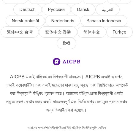
Deutsch
Русский
Dansk
العربية
Norsk bokmål
Nederlands
Bahasa Indonesia
繁体中文·台湾
繁体中文·香港
简体中文
Türkçe
हिन्दी
AICPB এআই র্যাঙ্কিংয়ের বিশ্বব্যাপী মানদণ্ড। AICPB এআই অ্যাপস,
এআই ওয়েবসাইটস এবং এআই মডেলের মানসম্মত, স্বচ্ছ এবং নিয়মিতভাবে আপডেট
করা বিশ্বব্যাপী র্যাঙ্কিং প্রকাশ করে। আমাদের র্যাঙ্কিংগুলো বিশ্বব্যাপী এআই
ল্যান্ডস্কেপ বোঝার জন্য একটি সামঞ্জস্যপূর্ণ এবং নির্ভরযোগ্য রেফারেন্স প্রদান করার
জন্য ডিজাইন করা হয়েছে।
আমাদের সম্পর্কে
শর্তাবলী
গোপনীয়তা নীতি
সাইটেশন নির্দেশিকা
কুকি সেটিংস