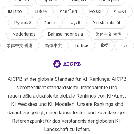
Italiano
日本語
ภาษาไทย
Polski
한국어
Русский
Dansk
العربية
Norsk bokmål
Nederlands
Bahasa Indonesia
繁体中文·台湾
繁体中文·香港
简体中文
Türkçe
हिन्दी
বাংলা
AICPB ist der globale Standard für KI-Rankings. AICPB
veröffentlicht standardisierte, transparente und
regelmäßig aktualisierte globale Rankings von KI-Apps,
KI-Websites und KI-Modellen. Unsere Rankings sind
darauf ausgelegt, einen konsistenten und zuverlässigen
Referenzpunkt für das Verständnis der globalen KI-
Landschaft zu liefern.