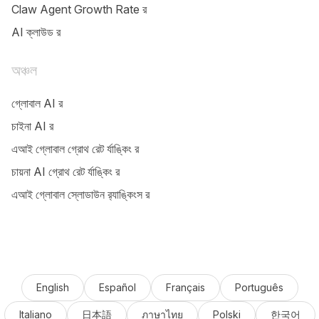
Claw Agent Growth Rate র‌‍‍‍‍‍‍‍‍‍‍‍‍‍‍‍‍‍‍‍‍‍‍‍‍‍‍‍‍‍‍‍‍‍‍‍‍‍‍‍‍‍‍‍‍‍‍‍‍‍‍‍‍‍‍‍‍‍‍‍‍‍‍‍‍‍‍‍‍‍‍‍‍‍‍‍‍‍‍‍‍‍‍‍‍‍‍‍‍‍‍‍‍‍‍‍‍‍‍‍‍‍‍‍‍‍‍‍‍‍‍‍‍‍‍‍‍‍‍‍‍‍‍‍‍‍‍‍‍‍‍‍‍‍‍‍‍‍‍‍‍‍‍‍‍‍‍‍‍‍‍‍‍‍‍‍‍‍‍‍‍‍‍‍‍‍‍‍‍‍‍‍‍‍‍‍‍‍‍‍‍‍‍‍‍‍‍‍‍‍‍‍‍‍‍‍‍‍‍‍‍‍‍‍‍‍‍‍‍‍‍‍‍‍‍‍‍‍‍‍‍‍‍‍‍‍‍‍‍‍‍‍‍‍‍‍‍‍‍‍‍‍‍‍‍‍‍‍‍‍‍‍‍‍‍‍‍‍‍‍‍‍‍‍‍‍‍‍‍‍‍‍‍‍‍‍‍‍‍‍‍‍‍‍‍‍‍‍‍‍‍‍‍‍‍‍‍‍‍‍‍‍‍‍‍‍‍‍‍‍‍‍‍‍‍‍‍‍‍‍‍‍‍‍‍‍‍‍‍‍‍‍‍‍‍‍‍‍‍‍‍‍‍‍‍‍‍‍‍‍‍‍‍‍‍‍‍‍‍‍‍‍‍‍‍‍‍‍‍‍‍‍‍‍‍‍‍‍‍‍‍‍‍‍‍‍‍‍‍‍‍‍‍‍‍‍‍‍‍‍‍‍‍‍‍‍‍‍‍‍‍‍‍‍‍‍‍‍‍‍‍‍‍‍‍‍‍‍‍‍‍‍‍‍‍‍‍‍‍‍‍‍‍‍‍‍‍‍‍‍‍‍‍‍‍‍‍‍‍‍‍‍‍‍‍‍‍‍‍‍‍‍‍‍‍‍‍‍‍‍‍‍‍‍‍‍‍‍‍‍‍‍‍‍‍‍‍‍‍‍‍‍‍‍‍‍‍‍‍‍‍‍‍‍‍‍‍‍‍‍‍‍‍‍‍‍‍‍‍‍‍‍‍‍‍‍‍‍‍‍‍‍‍‍‍‍‍‍‍‍‍‍‍‍‍‍‍‍‍‍‍‍‍‍‍‍‍‍‍‍‍‍‍‍‍‍‍‍‍‍‍‍‍‍‍‍‍‍‍‍‍‍‍‍‍‍‍‍‍‍‍‍‍‍‍‍‍‍‍‍‍‍‍‍‍‍‍‍‍‍‍‍‍‍‍‍‍‍‍‍‍‍‍‍‍‍‍‍‍‍‍‍‍‍‍‍‍‍‍‍‍‍‍‍‍‍‍‍‍‍‍‍‍‍‍‍‍‍‍‍‍‍‍‍‍‍‍‍‍‍‍‍‍‍‍‍‍‍‍‍‍‍‍‍‍‍‍‍‍‍‍‍‍‍‍‍‍‍‍‍‍‍‍‍‍‍‍‍‍‍‍‍‍‍‍‍‍‍‍‍‍‍‍‍‍‍‍‍‍‍‍‍‍‍‍‍‍‍‍‍‍‍‍‍‍‍‍‍‍‍‍‍‍‍‍‍‍‍‍‍‍‍‍‍‍‍‍‍‍‍‍‍‍‍‍‍‍‍‍‍‍‍‍‍‍‍‍‍‍‍‍‍‍‍‍‍‍‍‍‍‍‍‍‍‍‍‍‍‍‍‍‍‍‍‍‍‍‍‍‍‍‍‍‍‍‍‍‍‍‍‍‍‍‍‍‍‍‍‍‍‍‍‍‍‍‍‍‍‍‍‍‍‍‍‍‍‍‍‍‍‍‍‍‍‍‍‍‍‍‍‍‍‍‍‍‍‍‍‍‍‍‍‍‍‍‍‍‍‍‍‍‍‍‍‍‍‍‍‍‍‍‍‍‍‍‍‍‍‍‍‍‍‍‍‍‍‍‍‍‍‍‍‍‍‍‍‍‍‍‍‍‍‍‍‍‍‍‍‍‍‍‍‍‍‍‍‍‍‍‍‍‍‍‍‍‍‍‍‍‍‍‍‍‍‍‍‍‍‍‍‍‍‍‍‍‍‍‍‍‍‍‍‍‍‍‍‍‍‍‍‍‍‍‍‍‍‍‍‍‍‍‍‍‍‍‍‍‍‍‍‍‍‍‍‍‍‍‍‍‍‍‍‍‍‍‍‍‍‍‍‍‍‍‍‍‍‍‍‍‍‍‍‍‍‍‍‍‍‍‍‍‍‍‍‍‍‍‍‍‍‍‍‍‍‍‍‍‍‍‍‍‍‍‍‍‍‍‍‍‍‍‍‍‍‍‍‍‍‍‍‍‍‍‍‍‍‍‍‍‍‍‍‍‍‍‍‍‍‍‍‍‍‍‍‍‍‍‍‍‍‍‍‍‍‍‍‍‍‍‍‍‍‍‍‍‍‍‍‍‍‍‍‍‍‍‍‍‍‍‍‍‍‍‍‍‍‍‍‍‍‍‍‍‍‍‍‍‍‍‍‍‍‍‍‍‍‍‍‍‍‍‍‍‍‍‍‍‍‍‍‍‍‍‍‍‍‍‍‍‍‍‍‍‍‍‍‍‍‍‍‍‍‍‍‍‍‍‍‍‍‍‍‍‍‍‍‍‍‍‍‍‍‍‍‍‍‍‍‍‍‍‍‍‍‍‍‍‍‍‍‍‍‍‍‍‍‍‍‍‍‍‍‍‍‍‍‍‍‍‍‍‍‍‍‍‍‍‍‍‍‍‍‍‍‍‍‍‍‍‍‍‍‍‍‍‍‍‍‍‍‍‍‍‍‍‍‍‍‍‍‍‍‍‍‍‍‍‍‍‍‍‍‍‍‍‍‍‍‍‍‍‍‍‍‍‍‍‍‍‍‍‍‍‍‍‍‍‍‍‍‍‍‍‍‍‍‍‍‍‍‍‍‍‍‍‍‍‍‍‍‍‍‍‍‍‍‍‍‍‍‍‍‍‍‍‍‍‍‍‍‍‍‍‍‍‍‍‍‍‍‍‍‍‍‍‍‍‍‍‍‍‍‍‍‍‍‍‍‍‍‍‍‍‍‍‍‍‍‍‍‍‍‍‍‍‍‍‍‍‍‍‍‍‍‍‍‍‍‍‍‍‍‍‍‍‍‍‍‍‍‍‍‍‍‍‍‍‍‍‍‍‍‍‍‍‍‍‍‍‍‍‍‍‍‍‍‍‍‍‍‍‍‍‍‍‍‍‍‍‍‍‍‍‍‍‍‍‍‍‍‍‍‍‍‍‍‍‍‍‍‍‍‍‍‍‍‍‍‍‍‍‍‍‍‍‍‍‍‍‍‍‍‍‍‍‍‍‍‍‍‍‍‍‍‍‍‍‍‍‍‍‍‍‍‍‍‍‍‍‍‍‍‍‍‍‍‍‍‍‍‍‍‍‍‍‍‍‍‍‍‍‍‍‍‍‍‍‍‍‍‍‍‍‍‍‍‍‍‍‍‍‍‍‍‍‍‍‍‍‍‍‍‍‍‍‍‍‍‍‍‍‍‍‍‍‍‍‍‍‍‍‍‍‍‍‍‍‍‍‍‍‍‍‍‍‍‍‍‍‍‍‍‍‍‍‍‍‍‍‍‍‍‍‍‍‍‍‍‍‍‍‍‍‍‍‍‍‍‍‍‍‍‍‍‍‍‍‍‍‍‍‍‍‍‍‍‍‍‍‍‍‍‍‍‍‍‍‍‍‍‍‍‍‍‍‍‍‍‍‍‍‍‍‍‍‍‍‍‍‍‍‍‍‍‍‍‍‍‍‍‍‍‍‍‍‍‍‍‍‍‍‍‍‍‍‍‍‍‍‍‍‍‍‍‍‍‍‍‍‍‍‍‍‍‍‍‍‍‍‍‍‍‍‍‍‍‍‍‍‍‍‍‍‍‍‍‍‍‍‍‍‍‍‍‍‍‍‍‍‍‍‍‍‍‍‍‍‍‍‍‍‍‍‍‍‍‍‍‍‍‍‍‍‍‍‍‍‍‍‍‍‍‍‍‍‍‍‍‍‍‍‍‍‍‍‍‍‍‍‍‍‍‍‍‍‍‍‍‍‍‍‍‍‍‍‍‍‍‍‍‍‍‍‍‍‍‍‍‍‍‍‍‍‍‍‍‍‍‍‍‍‍‍‍‍‍‍‍‍‍‍‍‍‍‍‍‍‍‍‍‍‍‍‍‍‍‍‍‍‍‍‍‍‍‍‍‍‍‍‍‍‍‍‍‍‍‍‍‍‍‍‍‍‍‍‍‍‍‍‍‍‍‍‍‍‍‍‍‍‍‍‍‍‍‍‍‍‍‍
AI ক্লাউড র‌‍‍‍‍‍‍‍‍‍‍‍‍‍‍‍‍‍‍‍‍‍‍‍‍‍‍‍‍‍‍‍‍‍‍‍‍‍‍‍‍‍‍‍‍‍‍‍‍‍‍‍‍‍‍‍‍‍‍‍‍‍‍‍‍‍‍‍‍‍‍‍‍‍‍‍‍‍‍‍‍‍‍‍‍‍‍‍‍‍‍‍‍‍‍‍‍‍‍‍‍‍‍‍‍‍‍‍‍‍‍‍‍‍‍‍‍‍‍‍‍‍‍‍‍‍‍‍‍‍‍‍‍‍‍‍‍‍‍‍‍‍‍‍‍‍‍‍‍‍‍‍‍‍‍‍‍‍‍‍‍‍‍‍‍‍‍‍‍‍‍‍‍‍‍‍‍‍‍‍‍‍‍‍‍‍‍‍‍‍‍‍‍‍‍‍‍‍‍‍‍‍‍‍‍‍‍‍‍‍‍‍‍‍‍‍‍‍‍‍‍‍‍‍‍‍‍‍‍‍‍‍‍‍‍‍‍‍‍‍‍‍‍‍‍‍‍‍‍‍‍‍‍‍‍‍‍‍‍‍‍‍‍‍‍‍‍‍‍‍‍‍‍‍‍‍‍‍‍‍‍‍‍‍‍‍‍‍‍‍‍‍‍‍‍‍‍‍‍‍‍‍‍‍‍‍‍‍‍‍‍‍‍‍‍‍‍‍‍‍‍‍‍‍‍‍‍‍‍‍‍‍‍‍‍‍‍‍‍‍‍‍‍‍‍‍‍‍‍‍‍‍‍‍‍‍‍‍‍‍‍‍‍‍‍‍‍‍‍‍‍‍‍‍‍‍‍‍‍‍‍‍‍‍‍‍‍‍‍‍‍‍‍‍‍‍‍‍‍‍‍‍‍‍‍‍‍‍‍‍‍‍‍‍‍‍‍‍‍‍‍‍‍‍‍‍‍‍‍‍‍‍‍‍‍‍‍‍‍‍‍‍‍‍‍‍‍‍‍‍‍‍‍‍‍‍‍‍‍‍‍‍‍‍‍‍‍‍‍‍‍‍‍‍‍‍‍‍‍‍‍‍‍‍‍‍‍‍‍‍‍‍‍‍‍‍‍‍‍‍‍‍‍‍‍‍‍‍‍‍‍‍‍‍‍‍‍‍‍‍‍‍‍‍‍‍‍‍‍‍‍‍‍‍‍‍‍‍‍‍‍‍‍‍‍‍‍‍‍‍‍‍‍‍‍‍‍‍‍‍‍‍‍‍‍‍‍‍‍‍‍‍‍‍‍‍‍‍‍‍‍‍‍‍‍‍‍‍‍‍‍‍‍‍‍‍‍‍‍‍‍‍‍‍‍‍‍‍‍‍‍‍‍‍‍‍‍‍‍‍‍‍‍‍‍‍‍‍‍‍‍‍‍‍‍‍‍‍‍‍‍‍‍‍‍‍‍‍‍‍‍‍‍‍‍‍‍‍‍‍‍‍‍‍‍‍‍‍‍‍‍‍‍‍‍‍‍‍‍‍‍‍‍‍‍‍‍‍‍‍‍‍‍‍‍‍‍‍‍‍‍‍‍‍‍‍‍‍‍‍‍‍‍‍‍‍‍‍‍‍‍‍‍‍‍‍‍‍‍‍‍‍‍‍‍‍‍‍‍‍‍‍‍‍‍‍‍‍‍‍‍‍‍‍‍‍‍‍‍‍‍‍‍‍‍‍‍‍‍‍‍‍‍‍‍‍‍‍‍‍‍‍‍‍‍‍‍‍‍‍‍‍‍‍‍‍‍‍‍‍‍‍‍‍‍‍‍‍‍‍‍‍‍‍‍‍‍‍‍‍‍‍‍‍‍‍‍‍‍‍‍‍‍‍‍‍‍‍‍‍‍‍‍‍‍‍‍‍‍‍‍‍‍‍‍‍‍‍‍‍‍‍‍‍‍‍‍‍‍‍‍‍‍‍‍‍‍‍‍‍‍‍‍‍‍‍‍‍‍‍‍‍‍‍‍‍‍‍‍‍‍‍‍‍‍‍‍‍‍‍‍‍‍‍‍‍‍‍‍‍‍‍‍‍‍‍‍‍‍‍‍‍‍‍‍‍‍‍‍‍‍‍‍‍‍‍‍‍‍‍‍‍‍‍‍‍‍‍‍‍‍‍‍‍‍‍‍‍‍‍‍‍‍‍‍‍‍‍‍‍‍‍‍‍‍‍‍‍‍‍‍‍‍‍‍‍‍‍‍‍‍‍‍‍‍‍‍‍‍‍‍‍‍‍‍‍‍‍‍‍‍‍‍‍‍‍‍‍‍‍‍‍‍‍‍‍‍‍‍‍‍‍‍‍‍‍‍‍‍‍‍‍‍‍‍‍‍‍‍‍‍‍‍‍‍‍‍‍‍‍‍‍‍‍‍‍‍‍‍‍‍‍‍‍‍‍‍‍‍‍‍‍‍‍‍‍‍‍‍‍‍‍‍‍‍‍‍‍‍‍‍‍‍‍‍‍‍‍‍‍‍‍‍‍‍‍‍‍‍‍‍‍‍‍‍‍‍‍‍‍‍‍‍‍‍‍‍‍‍‍‍‍‍‍‍‍‍‍‍‍‍‍‍‍‍‍‍‍‍‍‍‍‍‍‍‍‍‍‍‍‍‍‍‍‍‍‍‍‍‍‍‍‍‍‍‍‍‍‍‍‍‍‍‍‍‍‍‍‍‍‍‍‍‍‍‍‍‍‍‍‍‍‍‍‍‍‍‍‍‍‍‍‍‍‍‍‍‍‍‍‍‍‍‍‍‍‍‍‍‍‍‍‍‍‍‍‍‍‍‍‍‍‍‍‍‍‍‍‍‍‍‍‍‍‍‍‍‍‍‍‍‍‍‍‍‍‍‍‍‍‍‍‍‍‍‍‍‍‍‍‍‍‍‍‍‍‍‍‍‍‍‍‍‍‍‍‍‍‍‍‍‍‍‍‍‍‍‍‍‍‍‍‍‍‍‍‍‍‍‍‍‍‍‍‍‍‍‍‍‍‍‍‍‍‍‍‍‍‍‍‍‍‍‍‍‍‍‍‍‍‍‍‍‍‍‍‍‍‍‍‍‍‍‍‍‍‍‍‍‍‍‍‍‍‍‍‍‍‍‍‍‍‍‍‍‍‍‍‍‍‍‍‍‍‍‍‍‍‍‍‍‍‍‍‍‍‍‍‍‍‍‍‍‍‍‍‍‍‍‍‍‍‍‍‍‍‍‍‍‍‍‍‍‍‍‍‍‍‍‍‍‍‍‍‍‍‍‍‍‍‍‍‍‍‍‍‍‍‍‍‍‍‍‍‍‍‍‍‍‍‍‍‍‍‍‍‍‍‍‍‍‍‍‍‍‍‍‍‍‍‍‍‍‍‍‍‍‍‍‍‍‍‍‍‍‍‍‍‍‍‍‍‍‍‍‍‍‍‍‍‍‍‍‍‍‍‍‍‍‍‍‍‍‍‍‍‍‍‍‍‍‍‍‍‍‍‍‍‍‍‍‍‍‍‍‍‍‍‍‍‍‍‍‍‍‍‍‍‍‍‍‍‍‍‍‍‍‍‍‍‍‍‍‍‍‍‍‍‍‍‍‍‍‍‍‍‍‍‍‍‍‍‍‍‍‍‍‍‍‍‍‍‍‍‍‍‍‍‍‍‍‍‍‍‍‍‍‍‍‍‍‍‍‍‍‍‍‍‍‍‍‍‍‍‍‍‍‍‍‍‍‍‍‍‍‍‍‍‍‍‍‍‍‍‍‍‍‍‍‍‍‍‍‍‍‍‍‍‍‍‍‍‍‍‍‍‍‍‍‍‍‍‍‍‍‍‍‍‍‍‍‍‍‍‍‍‍‍‍‍‍‍‍‍‍‍‍‍‍‍‍‍‍‍‍‍‍‍‍‍‍‍‍‍‍‍‍‍‍‍‍‍‍‍‍‍‍‍‍‍‍‍‍‍‍‍‍‍‍‍‍‍‍‍‍‍‍‍‍‍‍‍‍‍‍‍‍‍‍‍‍‍‍‍‍‍‍‍‍‍‍‍‍‍‍‍‍‍‍‍‍‍‍‍‍‍‍‍‍‍‍‍‍‍‍‍‍‍‍‍‍‍‍‍‍‍‍‍‍‍‍‍‍‍‍‍‍‍‍‍‍‍‍‍‍‍‍‍‍‍‍‍‍‍‍‍‍‍‍‍‍‍‍‍‍‍‍‍‍‍‍‍‍‍‍‍‍‍‍‍‍‍‍‍‍‍‍‍‍‍‍‍‍‍‍‍‍‍‍‍‍‍‍‍‍‍‍‍‍‍‍‍‍‍‍‍‍‍‍‍‍‍‍‍‍‍‍‍‍‍‍‍‍‍‍‍‍‍‍‍‍‍‍‍‍‍‍‍‍‍‍‍‍‍‍‍‍‍‍‍‍‍‍‍‍‍‍‍‍‍‍‍‍‍‍‍‍‍‍
অঞ্চল
গ্লোবাল AI র‌‍‍‍‍‍‍‍‍‍‍‍‍‍‍‍‍‍‍‍‍‍‍‍‍‍‍‍‍‍‍‍‍‍‍‍‍‍‍‍‍‍‍‍‍‍‍‍‍‍‍‍‍‍‍‍‍‍‍‍‍‍‍‍‍‍‍‍‍‍‍‍‍‍‍‍‍‍‍‍‍‍‍‍‍‍‍‍‍‍‍‍‍‍‍‍‍‍‍‍‍‍‍‍‍‍‍‍‍‍‍‍‍‍‍‍‍‍‍‍‍‍‍‍‍‍‍‍‍‍‍‍‍‍‍‍‍‍‍‍‍‍‍‍‍‍‍‍‍‍‍‍‍‍‍‍‍‍‍‍‍‍‍‍‍‍‍‍‍‍‍‍‍‍‍‍‍‍‍‍‍‍‍‍‍‍‍‍‍‍‍‍‍‍‍‍‍‍‍‍‍‍‍‍‍‍‍‍‍‍‍‍‍‍‍‍‍‍‍‍‍‍‍‍‍‍‍‍‍‍‍‍‍‍‍‍‍‍‍‍‍‍‍‍‍‍‍‍‍‍‍‍‍‍‍‍‍‍‍‍‍‍‍‍‍‍‍‍‍‍‍‍‍‍‍‍‍‍‍‍‍‍‍‍‍‍‍‍‍‍‍‍‍‍‍‍‍‍‍‍‍‍‍‍‍‍‍‍‍‍‍‍‍‍‍‍‍‍‍‍‍‍‍‍‍‍‍‍‍‍‍‍‍‍‍‍‍‍‍‍‍‍‍‍‍‍‍‍‍‍‍‍‍‍‍‍‍‍‍‍‍‍‍‍‍‍‍‍‍‍‍‍‍‍‍‍‍‍‍‍‍‍‍‍‍‍‍‍‍‍‍‍‍‍‍‍‍‍‍‍‍‍‍‍‍‍‍‍‍‍‍‍‍‍‍‍‍‍‍‍‍‍‍‍‍‍‍‍‍‍‍‍‍‍‍‍‍‍‍‍‍‍‍‍‍‍‍‍‍‍‍‍‍‍‍‍‍‍‍‍‍‍‍‍‍‍‍‍‍‍‍‍‍‍‍‍‍‍‍‍‍‍‍‍‍‍‍‍‍‍‍‍‍‍‍‍‍‍‍‍‍‍‍‍‍‍‍‍‍‍‍‍‍‍‍‍‍‍‍‍‍‍‍‍‍‍‍‍‍‍‍‍‍‍‍‍‍‍‍‍‍‍‍‍‍‍‍‍‍‍‍‍‍‍‍‍‍‍‍‍‍‍‍‍‍‍‍‍‍‍‍‍‍‍‍‍‍‍‍‍‍‍‍‍‍‍‍‍‍‍‍‍‍‍‍‍‍‍‍‍‍‍‍‍‍‍‍‍‍‍‍‍‍‍‍‍‍‍‍‍‍‍‍‍‍‍‍‍‍‍‍‍‍‍‍‍‍‍‍‍‍‍‍‍‍‍‍‍‍‍‍‍‍‍‍‍‍‍‍‍‍‍‍‍‍‍‍‍‍‍‍‍‍‍‍‍‍‍‍‍‍‍‍‍‍‍‍‍‍‍‍‍‍‍‍‍‍‍‍‍‍‍‍‍‍‍‍‍‍‍‍‍‍‍‍‍‍‍‍‍‍‍‍‍‍‍‍‍‍‍‍‍‍‍‍‍‍‍‍‍‍‍‍‍‍‍‍‍‍‍‍‍‍‍‍‍‍‍‍‍‍‍‍‍‍‍‍‍‍‍‍‍‍‍‍‍‍‍‍‍‍‍‍‍‍‍‍‍‍‍‍‍‍‍‍‍‍‍‍‍‍‍‍‍‍‍‍‍‍‍‍‍‍‍‍‍‍‍‍‍‍‍‍‍‍‍‍‍‍‍‍‍‍‍‍‍‍‍‍‍‍‍‍‍‍‍‍‍‍‍‍‍‍‍‍‍‍‍‍‍‍‍‍‍‍‍‍‍‍‍‍‍‍‍‍‍‍‍‍‍‍‍‍‍‍‍‍‍‍‍‍‍‍‍‍‍‍‍‍‍‍‍‍‍‍‍‍‍‍‍‍‍‍‍‍‍‍‍‍‍‍‍‍‍‍‍‍‍‍‍‍‍‍‍‍‍‍‍‍‍‍‍‍‍‍‍‍‍‍‍‍‍‍‍‍‍‍‍‍‍‍‍‍‍‍‍‍‍‍‍‍‍‍‍‍‍‍‍‍‍‍‍‍‍‍‍‍‍‍‍‍‍‍‍‍‍‍‍‍‍‍‍‍‍‍‍‍‍‍‍‍‍‍‍‍‍‍‍‍‍‍‍‍‍‍‍‍‍‍‍‍‍‍‍‍‍‍‍‍‍‍‍‍‍‍‍‍‍‍‍‍‍‍‍‍‍‍‍‍‍‍‍‍‍‍‍‍‍‍‍‍‍‍‍‍‍‍‍‍‍‍‍‍‍‍‍‍‍‍‍‍‍‍‍‍‍‍‍‍‍‍‍‍‍‍‍‍‍‍‍‍‍‍‍‍‍‍‍‍‍‍‍‍‍‍‍‍‍‍‍‍‍‍‍‍‍‍‍‍‍‍‍‍‍‍‍‍‍‍‍‍‍‍‍‍‍‍‍‍‍‍‍‍‍‍‍‍‍‍‍‍‍‍‍‍‍‍‍‍‍‍‍‍‍‍‍‍‍‍‍‍‍‍‍‍‍‍‍‍‍‍‍‍‍‍‍‍‍‍‍‍‍‍‍‍‍‍‍‍‍‍‍‍‍‍‍‍‍‍‍‍‍‍‍‍‍‍‍‍‍‍‍‍‍‍‍‍‍‍‍‍‍‍‍‍‍‍‍‍‍‍‍‍‍‍‍‍‍‍‍‍‍‍‍‍‍‍‍‍‍‍‍‍‍‍‍‍‍‍‍‍‍‍‍‍‍‍‍‍‍‍‍‍‍‍‍‍‍‍‍‍‍‍‍‍‍‍‍‍‍‍‍‍‍‍‍‍‍‍‍‍‍‍‍‍‍‍‍‍‍‍‍‍‍‍‍‍‍‍‍‍‍‍‍‍‍‍‍‍‍‍‍‍‍‍‍‍‍‍‍‍‍‍‍‍‍‍‍‍‍‍‍‍‍‍‍‍‍‍‍‍‍‍‍‍‍‍‍‍‍‍‍‍‍‍‍‍‍‍‍‍‍‍‍‍‍‍‍‍‍‍‍‍‍‍‍‍‍‍‍‍‍‍‍‍‍‍‍‍‍‍‍‍‍‍‍‍‍‍‍‍‍‍‍‍‍‍‍‍‍‍‍‍‍‍‍‍‍‍‍‍‍‍‍‍‍‍‍‍‍‍‍‍‍‍‍‍‍‍‍‍‍‍‍‍‍‍‍‍‍‍‍‍‍‍‍‍‍‍‍‍‍‍‍‍‍‍‍‍‍‍‍‍‍‍‍‍‍‍‍‍‍‍‍‍‍‍‍‍‍‍‍‍‍‍‍‍‍‍‍‍‍‍‍‍‍‍‍‍‍‍‍‍‍‍‍‍‍‍‍‍‍‍‍‍‍‍‍‍‍‍‍‍‍‍‍‍‍‍‍‍‍‍‍‍‍‍‍‍‍‍‍‍‍‍‍‍‍‍‍‍‍‍‍‍‍‍‍‍‍‍‍‍‍‍‍‍‍‍‍‍‍‍‍‍‍‍‍‍‍‍‍‍‍‍‍‍‍‍‍‍‍‍‍‍‍‍‍‍‍‍‍‍‍‍‍‍‍‍‍‍‍‍‍‍‍‍‍‍‍‍‍‍‍‍‍‍‍‍‍‍‍‍‍‍‍‍‍‍‍‍‍‍‍‍‍‍‍‍‍‍‍‍‍‍‍‍‍‍‍‍‍‍‍‍‍‍‍‍‍‍‍‍‍‍‍‍‍‍‍‍‍‍‍‍‍‍‍‍‍‍‍‍‍‍‍‍‍‍‍‍‍‍‍‍‍‍‍‍‍‍‍‍‍‍‍‍‍‍‍‍‍‍‍‍‍‍‍‍‍‍‍‍‍‍‍‍‍‍‍‍‍‍‍‍‍‍‍‍‍‍‍‍‍‍‍‍‍‍‍‍‍‍‍‍‍‍‍‍‍‍‍‍‍‍‍‍‍‍‍‍‍‍‍‍‍‍‍‍‍‍‍‍‍‍‍‍‍‍‍‍‍‍‍‍‍‍‍‍‍‍‍‍‍‍‍‍‍‍‍‍‍‍‍‍‍‍‍‍‍‍‍‍‍‍‍‍‍‍‍‍‍‍‍‍‍‍‍‍‍‍‍‍‍‍‍‍‍‍‍‍‍‍‍‍‍‍‍‍‍‍‍‍‍‍‍‍‍‍‍‍‍‍‍‍‍‍‍‍‍‍‍‍‍‍‍‍‍‍‍‍‍‍‍‍‍‍‍‍‍‍‍‍‍‍‍‍‍‍‍‍‍‍‍‍‍‍‍‍‍‍‍‍‍‍‍‍‍‍
চাইনা AI র‌‍‍‍‍‍‍‍‍‍‍‍‍‍‍‍‍‍‍‍‍‍‍‍‍‍‍‍‍‍‍‍‍‍‍‍‍‍‍‍‍‍‍‍‍‍‍‍‍‍‍‍‍‍‍‍‍‍‍‍‍‍‍‍‍‍‍‍‍‍‍‍‍‍‍‍‍‍‍‍‍‍‍‍‍‍‍‍‍‍‍‍‍‍‍‍‍‍‍‍‍‍‍‍‍‍‍‍‍‍‍‍‍‍‍‍‍‍‍‍‍‍‍‍‍‍‍‍‍‍‍‍‍‍‍‍‍‍‍‍‍‍‍‍‍‍‍‍‍‍‍‍‍‍‍‍‍‍‍‍‍‍‍‍‍‍‍‍‍‍‍‍‍‍‍‍‍‍‍‍‍‍‍‍‍‍‍‍‍‍‍‍‍‍‍‍‍‍‍‍‍‍‍‍‍‍‍‍‍‍‍‍‍‍‍‍‍‍‍‍‍‍‍‍‍‍‍‍‍‍‍‍‍‍‍‍‍‍‍‍‍‍‍‍‍‍‍‍‍‍‍‍‍‍‍‍‍‍‍‍‍‍‍‍‍‍‍‍‍‍‍‍‍‍‍‍‍‍‍‍‍‍‍‍‍‍‍‍‍‍‍‍‍‍‍‍‍‍‍‍‍‍‍‍‍‍‍‍‍‍‍‍‍‍‍‍‍‍‍‍‍‍‍‍‍‍‍‍‍‍‍‍‍‍‍‍‍‍‍‍‍‍‍‍‍‍‍‍‍‍‍‍‍‍‍‍‍‍‍‍‍‍‍‍‍‍‍‍‍‍‍‍‍‍‍‍‍‍‍‍‍‍‍‍‍‍‍‍‍‍‍‍‍‍‍‍‍‍‍‍‍‍‍‍‍‍‍‍‍‍‍‍‍‍‍‍‍‍‍‍‍‍‍‍‍‍‍‍‍‍‍‍‍‍‍‍‍‍‍‍‍‍‍‍‍‍‍‍‍‍‍‍‍‍‍‍‍‍‍‍‍‍‍‍‍‍‍‍‍‍‍‍‍‍‍‍‍‍‍‍‍‍‍‍‍‍‍‍‍‍‍‍‍‍‍‍‍‍‍‍‍‍‍‍‍‍‍‍‍‍‍‍‍‍‍‍‍‍‍‍‍‍‍‍‍‍‍‍‍‍‍‍‍‍‍‍‍‍‍‍‍‍‍‍‍‍‍‍‍‍‍‍‍‍‍‍‍‍‍‍‍‍‍‍‍‍‍‍‍‍‍‍‍‍‍‍‍‍‍‍‍‍‍‍‍‍‍‍‍‍‍‍‍‍‍‍‍‍‍‍‍‍‍‍‍‍‍‍‍‍‍‍‍‍‍‍‍‍‍‍‍‍‍‍‍‍‍‍‍‍‍‍‍‍‍‍‍‍‍‍‍‍‍‍‍‍‍‍‍‍‍‍‍‍‍‍‍‍‍‍‍‍‍‍‍‍‍‍‍‍‍‍‍‍‍‍‍‍‍‍‍‍‍‍‍‍‍‍‍‍‍‍‍‍‍‍‍‍‍‍‍‍‍‍‍‍‍‍‍‍‍‍‍‍‍‍‍‍‍‍‍‍‍‍‍‍‍‍‍‍‍‍‍‍‍‍‍‍‍‍‍‍‍‍‍‍‍‍‍‍‍‍‍‍‍‍‍‍‍‍‍‍‍‍‍‍‍‍‍‍‍‍‍‍‍‍‍‍‍‍‍‍‍‍‍‍‍‍‍‍‍‍‍‍‍‍‍‍‍‍‍‍‍‍‍‍‍‍‍‍‍‍‍‍‍‍‍‍‍‍‍‍‍‍‍‍‍‍‍‍‍‍‍‍‍‍‍‍‍‍‍‍‍‍‍‍‍‍‍‍‍‍‍‍‍‍‍‍‍‍‍‍‍‍‍‍‍‍‍‍‍‍‍‍‍‍‍‍‍‍‍‍‍‍‍‍‍‍‍‍‍‍‍‍‍‍‍‍‍‍‍‍‍‍‍‍‍‍‍‍‍‍‍‍‍‍‍‍‍‍‍‍‍‍‍‍‍‍‍‍‍‍‍‍‍‍‍‍‍‍‍‍‍‍‍‍‍‍‍‍‍‍‍‍‍‍‍‍‍‍‍‍‍‍‍‍‍‍‍‍‍‍‍‍‍‍‍‍‍‍‍‍‍‍‍‍‍‍‍‍‍‍‍‍‍‍‍‍‍‍‍‍‍‍‍‍‍‍‍‍‍‍‍‍‍‍‍‍‍‍‍‍‍‍‍‍‍‍‍‍‍‍‍‍‍‍‍‍‍‍‍‍‍‍‍‍‍‍‍‍‍‍‍‍‍‍‍‍‍‍‍‍‍‍‍‍‍‍‍‍‍‍‍‍‍‍‍‍‍‍‍‍‍‍‍‍‍‍‍‍‍‍‍‍‍‍‍‍‍‍‍‍‍‍‍‍‍‍‍‍‍‍‍‍‍‍‍‍‍‍‍‍‍‍‍‍‍‍‍‍‍‍‍‍‍‍‍‍‍‍‍‍‍‍‍‍‍‍‍‍‍‍‍‍‍‍‍‍‍‍‍‍‍‍‍‍‍‍‍‍‍‍‍‍‍‍‍‍‍‍‍‍‍‍‍‍‍‍‍‍‍‍‍‍‍‍‍‍‍‍‍‍‍‍‍‍‍‍‍‍‍‍‍‍‍‍‍‍‍‍‍‍‍‍‍‍‍‍‍‍‍‍‍‍‍‍‍‍‍‍‍‍‍‍‍‍‍‍‍‍‍‍‍‍‍‍‍‍‍‍‍‍‍‍‍‍‍‍‍‍‍‍‍‍‍‍‍‍‍‍‍‍‍‍‍‍‍‍‍‍‍‍‍‍‍‍‍‍‍‍‍‍‍‍‍‍‍‍‍‍‍‍‍‍‍‍‍‍‍‍‍‍‍‍‍‍‍‍‍‍‍‍‍‍‍‍‍‍‍‍‍‍‍‍‍‍‍‍‍‍‍‍‍‍‍‍‍‍‍‍‍‍‍‍‍‍‍‍‍‍‍‍‍‍‍‍‍‍‍‍‍‍‍‍‍‍‍‍‍‍‍‍‍‍‍‍‍‍‍‍‍‍‍‍‍‍‍‍‍‍‍‍‍‍‍‍‍‍‍‍‍‍‍‍‍‍‍‍‍‍‍‍‍‍‍‍‍‍‍‍‍‍‍‍‍‍‍‍‍‍‍‍‍‍‍‍‍‍‍‍‍‍‍‍‍‍‍‍‍‍‍‍‍‍‍‍‍‍‍‍‍‍‍‍‍‍‍‍‍‍‍‍‍‍‍‍‍‍‍‍‍‍‍‍‍‍‍‍‍‍‍‍‍‍‍‍‍‍‍‍‍‍‍‍‍‍‍‍‍‍‍‍‍‍‍‍‍‍‍‍‍‍‍‍‍‍‍‍‍‍‍‍‍‍‍‍‍‍‍‍‍‍‍‍‍‍‍‍‍‍‍‍‍‍‍‍‍‍‍‍‍‍‍‍‍‍‍‍‍‍‍‍‍‍‍‍‍‍‍‍‍‍‍‍‍‍‍‍‍‍‍‍‍‍‍‍‍‍‍‍‍‍‍‍‍‍‍‍‍‍‍‍‍‍‍‍‍‍‍‍‍‍‍‍‍‍‍‍‍‍‍‍‍‍‍‍‍‍‍‍‍‍‍‍‍‍‍‍‍‍‍‍‍‍‍‍‍‍‍‍‍‍‍‍‍‍‍‍‍‍‍‍‍‍‍‍‍‍‍‍‍‍‍‍‍‍‍‍‍‍‍‍‍‍‍‍‍‍‍‍‍‍‍‍‍‍‍‍‍‍‍‍‍‍‍‍‍‍‍‍‍‍‍‍‍‍‍‍‍‍‍‍‍‍‍‍‍‍‍‍‍‍‍‍‍‍‍‍‍‍‍‍‍‍‍‍‍‍‍‍‍‍‍‍‍‍‍‍‍‍‍‍‍‍‍‍‍‍‍‍‍‍‍‍‍‍‍‍‍‍‍‍‍‍‍‍‍‍‍‍‍‍‍‍‍‍‍‍‍‍‍‍‍‍‍‍‍‍‍‍‍‍‍‍‍‍‍‍‍‍‍‍‍‍‍‍‍‍‍‍‍‍‍‍‍‍‍‍‍‍‍‍‍‍‍‍‍‍‍‍‍‍‍‍‍‍‍‍‍‍‍‍‍‍‍‍‍‍‍‍‍‍‍‍‍‍‍‍‍‍‍‍‍‍‍‍‍‍‍‍‍‍‍‍‍‍‍‍‍‍‍‍‍‍‍‍‍‍‍‍‍‍‍‍‍‍‍‍‍‍‍‍‍‍‍‍‍‍‍‍‍‍‍‍‍‍‍‍‍‍‍‍‍‍‍‍‍‍‍‍‍‍‍‍‍‍‍‍‍‍‍‍‍‍‍‍‍‍‍
এআই গ্লোবাল গ্রোথ রেট র্যাঙ্কিং র‌‍‍‍‍‍‍‍‍‍‍‍‍‍‍‍‍‍‍‍‍‍‍‍‍‍‍‍‍‍‍‍‍‍‍‍‍‍‍‍‍‍‍‍‍‍‍‍‍‍‍‍‍‍‍‍‍‍‍‍‍‍‍‍‍‍‍‍‍‍‍‍‍‍‍‍‍‍‍‍‍‍‍‍‍‍‍‍‍‍‍‍‍‍‍‍‍‍‍‍‍‍‍‍‍‍‍‍‍‍‍‍‍‍‍‍‍‍‍‍‍‍‍‍‍‍‍‍‍‍‍‍‍‍‍‍‍‍‍‍‍‍‍‍‍‍‍‍‍‍‍‍‍‍‍‍‍‍‍‍‍‍‍‍‍‍‍‍‍‍‍‍‍‍‍‍‍‍‍‍‍‍‍‍‍‍‍‍‍‍‍‍‍‍‍‍‍‍‍‍‍‍‍‍‍‍‍‍‍‍‍‍‍‍‍‍‍‍‍‍‍‍‍‍‍‍‍‍‍‍‍‍‍‍‍‍‍‍‍‍‍‍‍‍‍‍‍‍‍‍‍‍‍‍‍‍‍‍‍‍‍‍‍‍‍‍‍‍‍‍‍‍‍‍‍‍‍‍‍‍‍‍‍‍‍‍‍‍‍‍‍‍‍‍‍‍‍‍‍‍‍‍‍‍‍‍‍‍‍‍‍‍‍‍‍‍‍‍‍‍‍‍‍‍‍‍‍‍‍‍‍‍‍‍‍‍‍‍‍‍‍‍‍‍‍‍‍‍‍‍‍‍‍‍‍‍‍‍‍‍‍‍‍‍‍‍‍‍‍‍‍‍‍‍‍‍‍‍‍‍‍‍‍‍‍‍‍‍‍‍‍‍‍‍‍‍‍‍‍‍‍‍‍‍‍‍‍‍‍‍‍‍‍‍‍‍‍‍‍‍‍‍‍‍‍‍‍‍‍‍‍‍‍‍‍‍‍‍‍‍‍‍‍‍‍‍‍‍‍‍‍‍‍‍‍‍‍‍‍‍‍‍‍‍‍‍‍‍‍‍‍‍‍‍‍‍‍‍‍‍‍‍‍‍‍‍‍‍‍‍‍‍‍‍‍‍‍‍‍‍‍‍‍‍‍‍‍‍‍‍‍‍‍‍‍‍‍‍‍‍‍‍‍‍‍‍‍‍‍‍‍‍‍‍‍‍‍‍‍‍‍‍‍‍‍‍‍‍‍‍‍‍‍‍‍‍‍‍‍‍‍‍‍‍‍‍‍‍‍‍‍‍‍‍‍‍‍‍‍‍‍‍‍‍‍‍‍‍‍‍‍‍‍‍‍‍‍‍‍‍‍‍‍‍‍‍‍‍‍‍‍‍‍‍‍‍‍‍‍‍‍‍‍‍‍‍‍‍‍‍‍‍‍‍‍‍‍‍‍‍‍‍‍‍‍‍‍‍‍‍‍‍‍‍‍‍‍‍‍‍‍‍‍‍‍‍‍‍‍‍‍‍‍‍‍‍‍‍‍‍‍‍‍‍‍‍‍‍‍‍‍‍‍‍‍‍‍‍‍‍‍‍‍‍‍‍‍‍‍‍‍‍‍‍‍‍‍‍‍‍‍‍‍‍‍‍‍‍‍‍‍‍‍‍‍‍‍‍‍‍‍‍‍‍‍‍‍‍‍‍‍‍‍‍‍‍‍‍‍‍‍‍‍‍‍‍‍‍‍‍‍‍‍‍‍‍‍‍‍‍‍‍‍‍‍‍‍‍‍‍‍‍‍‍‍‍‍‍‍‍‍‍‍‍‍‍‍‍‍‍‍‍‍‍‍‍‍‍‍‍‍‍‍‍‍‍‍‍‍‍‍‍‍‍‍‍‍‍‍‍‍‍‍‍‍‍‍‍‍‍‍‍‍‍‍‍‍‍‍‍‍‍‍‍‍‍‍‍‍‍‍‍‍‍‍‍‍‍‍‍‍‍‍‍‍‍‍‍‍‍‍‍‍‍‍‍‍‍‍‍‍‍‍‍‍‍‍‍‍‍‍‍‍‍‍‍‍‍‍‍‍‍‍‍‍‍‍‍‍‍‍‍‍‍‍‍‍‍‍‍‍‍‍‍‍‍‍‍‍‍‍‍‍‍‍‍‍‍‍‍‍‍‍‍‍‍‍‍‍‍‍‍‍‍‍‍‍‍‍‍‍‍‍‍‍‍‍‍‍‍‍‍‍‍‍‍‍‍‍‍‍‍‍‍‍‍‍‍‍‍‍‍‍‍‍‍‍‍‍‍‍‍‍‍‍‍‍‍‍‍‍‍‍‍‍‍‍‍‍‍‍‍‍‍‍‍‍‍‍‍‍‍‍‍‍‍‍‍‍‍‍‍‍‍‍‍‍‍‍‍‍‍‍‍‍‍‍‍‍‍‍‍‍‍‍‍‍‍‍‍‍‍‍‍‍‍‍‍‍‍‍‍‍‍‍‍‍‍‍‍‍‍‍‍‍‍‍‍‍‍‍‍‍‍‍‍‍‍‍‍‍‍‍‍‍‍‍‍‍‍‍‍‍‍‍‍‍‍‍‍‍‍‍‍‍‍‍‍‍‍‍‍‍‍‍‍‍‍‍‍‍‍‍‍‍‍‍‍‍‍‍‍‍‍‍‍‍‍‍‍‍‍‍‍‍‍‍‍‍‍‍‍‍‍‍‍‍‍‍‍‍‍‍‍‍‍‍‍‍‍‍‍‍‍‍‍‍‍‍‍‍‍‍‍‍‍‍‍‍‍‍‍‍‍‍‍‍‍‍‍‍‍‍‍‍‍‍‍‍‍‍‍‍‍‍‍‍‍‍‍‍‍‍‍‍‍‍‍‍‍‍‍‍‍‍‍‍‍‍‍‍‍‍‍‍‍‍‍‍‍‍‍‍‍‍‍‍‍‍‍‍‍‍‍‍‍‍‍‍‍‍‍‍‍‍‍‍‍‍‍‍‍‍‍‍‍‍‍‍‍‍‍‍‍‍‍‍‍‍‍‍‍‍‍‍‍‍‍‍‍‍‍‍‍‍‍‍‍‍‍‍‍‍‍‍‍‍‍‍‍‍‍‍‍‍‍‍‍‍‍‍‍‍‍‍‍‍‍‍‍‍‍‍‍‍‍‍‍‍‍‍‍‍‍‍‍‍‍‍‍‍‍‍‍‍‍‍‍‍‍‍‍‍‍‍‍‍‍‍‍‍‍‍‍‍‍‍‍‍‍‍‍‍‍‍‍‍‍‍‍‍‍‍‍‍‍‍‍‍‍‍‍‍‍‍‍‍‍‍‍‍‍‍‍‍‍‍‍‍‍‍‍‍‍‍‍‍‍‍‍‍‍‍‍‍‍‍‍‍‍‍‍‍‍‍‍‍‍‍‍‍‍‍‍‍‍‍‍‍‍‍‍‍‍‍‍‍‍‍‍‍‍‍‍‍‍‍‍‍‍‍‍‍‍‍‍‍‍‍‍‍‍‍‍‍‍‍‍‍‍‍‍‍‍‍‍‍‍‍‍‍‍‍‍‍‍‍‍‍‍‍‍‍‍‍‍‍‍‍‍‍‍‍‍‍‍‍‍‍‍‍‍‍‍‍‍‍‍‍‍‍‍‍‍‍‍‍‍‍‍‍‍‍‍‍‍‍‍‍‍‍‍‍‍‍‍‍‍‍‍‍‍‍‍‍‍‍‍‍‍‍‍‍‍‍‍‍‍‍‍‍‍‍‍‍‍‍‍‍‍‍‍‍‍‍‍‍‍‍‍‍‍‍‍‍‍‍‍‍‍‍‍‍‍‍‍‍‍‍‍‍‍‍‍‍‍‍‍‍‍‍‍‍‍‍‍‍‍‍‍‍‍‍‍‍‍‍‍‍‍‍‍‍‍‍‍‍‍‍‍‍‍‍‍‍‍‍‍‍‍‍‍‍‍‍‍‍‍‍‍‍‍‍‍‍‍‍‍‍‍‍‍‍‍‍‍‍‍‍‍‍‍‍‍‍‍‍‍‍‍‍‍‍‍‍‍‍‍‍‍‍‍‍‍‍‍‍‍‍‍‍‍‍‍‍‍‍‍‍‍‍‍‍‍‍‍‍‍‍‍‍‍‍‍‍‍‍‍‍‍‍‍‍‍‍‍‍‍‍‍‍‍‍‍‍‍‍‍‍‍‍‍‍‍‍‍‍‍‍‍‍‍‍‍‍‍‍‍‍‍‍‍‍‍‍‍‍‍‍‍‍‍‍‍‍‍‍‍‍‍‍‍‍‍‍‍‍‍‍‍‍‍‍‍‍‍‍‍‍‍‍‍‍‍‍‍‍‍‍‍‍‍‍‍‍‍‍‍‍‍‍‍‍‍‍‍‍‍‍‍‍‍‍‍‍‍‍‍‍‍‍‍‍‍‍‍‍‍‍‍‍‍‍‍‍‍‍‍‍‍‍‍‍‍‍‍‍‍‍
চায়না AI গ্রোথ রেট র্যাঙ্কিং র‌‍‍‍‍‍‍‍‍‍‍‍‍‍‍‍‍‍‍‍‍‍‍‍‍‍‍‍‍‍‍‍‍‍‍‍‍‍‍‍‍‍‍‍‍‍‍‍‍‍‍‍‍‍‍‍‍‍‍‍‍‍‍‍‍‍‍‍‍‍‍‍‍‍‍‍‍‍‍‍‍‍‍‍‍‍‍‍‍‍‍‍‍‍‍‍‍‍‍‍‍‍‍‍‍‍‍‍‍‍‍‍‍‍‍‍‍‍‍‍‍‍‍‍‍‍‍‍‍‍‍‍‍‍‍‍‍‍‍‍‍‍‍‍‍‍‍‍‍‍‍‍‍‍‍‍‍‍‍‍‍‍‍‍‍‍‍‍‍‍‍‍‍‍‍‍‍‍‍‍‍‍‍‍‍‍‍‍‍‍‍‍‍‍‍‍‍‍‍‍‍‍‍‍‍‍‍‍‍‍‍‍‍‍‍‍‍‍‍‍‍‍‍‍‍‍‍‍‍‍‍‍‍‍‍‍‍‍‍‍‍‍‍‍‍‍‍‍‍‍‍‍‍‍‍‍‍‍‍‍‍‍‍‍‍‍‍‍‍‍‍‍‍‍‍‍‍‍‍‍‍‍‍‍‍‍‍‍‍‍‍‍‍‍‍‍‍‍‍‍‍‍‍‍‍‍‍‍‍‍‍‍‍‍‍‍‍‍‍‍‍‍‍‍‍‍‍‍‍‍‍‍‍‍‍‍‍‍‍‍‍‍‍‍‍‍‍‍‍‍‍‍‍‍‍‍‍‍‍‍‍‍‍‍‍‍‍‍‍‍‍‍‍‍‍‍‍‍‍‍‍‍‍‍‍‍‍‍‍‍‍‍‍‍‍‍‍‍‍‍‍‍‍‍‍‍‍‍‍‍‍‍‍‍‍‍‍‍‍‍‍‍‍‍‍‍‍‍‍‍‍‍‍‍‍‍‍‍‍‍‍‍‍‍‍‍‍‍‍‍‍‍‍‍‍‍‍‍‍‍‍‍‍‍‍‍‍‍‍‍‍‍‍‍‍‍‍‍‍‍‍‍‍‍‍‍‍‍‍‍‍‍‍‍‍‍‍‍‍‍‍‍‍‍‍‍‍‍‍‍‍‍‍‍‍‍‍‍‍‍‍‍‍‍‍‍‍‍‍‍‍‍‍‍‍‍‍‍‍‍‍‍‍‍‍‍‍‍‍‍‍‍‍‍‍‍‍‍‍‍‍‍‍‍‍‍‍‍‍‍‍‍‍‍‍‍‍‍‍‍‍‍‍‍‍‍‍‍‍‍‍‍‍‍‍‍‍‍‍‍‍‍‍‍‍‍‍‍‍‍‍‍‍‍‍‍‍‍‍‍‍‍‍‍‍‍‍‍‍‍‍‍‍‍‍‍‍‍‍‍‍‍‍‍‍‍‍‍‍‍‍‍‍‍‍‍‍‍‍‍‍‍‍‍‍‍‍‍‍‍‍‍‍‍‍‍‍‍‍‍‍‍‍‍‍‍‍‍‍‍‍‍‍‍‍‍‍‍‍‍‍‍‍‍‍‍‍‍‍‍‍‍‍‍‍‍‍‍‍‍‍‍‍‍‍‍‍‍‍‍‍‍‍‍‍‍‍‍‍‍‍‍‍‍‍‍‍‍‍‍‍‍‍‍‍‍‍‍‍‍‍‍‍‍‍‍‍‍‍‍‍‍‍‍‍‍‍‍‍‍‍‍‍‍‍‍‍‍‍‍‍‍‍‍‍‍‍‍‍‍‍‍‍‍‍‍‍‍‍‍‍‍‍‍‍‍‍‍‍‍‍‍‍‍‍‍‍‍‍‍‍‍‍‍‍‍‍‍‍‍‍‍‍‍‍‍‍‍‍‍‍‍‍‍‍‍‍‍‍‍‍‍‍‍‍‍‍‍‍‍‍‍‍‍‍‍‍‍‍‍‍‍‍‍‍‍‍‍‍‍‍‍‍‍‍‍‍‍‍‍‍‍‍‍‍‍‍‍‍‍‍‍‍‍‍‍‍‍‍‍‍‍‍‍‍‍‍‍‍‍‍‍‍‍‍‍‍‍‍‍‍‍‍‍‍‍‍‍‍‍‍‍‍‍‍‍‍‍‍‍‍‍‍‍‍‍‍‍‍‍‍‍‍‍‍‍‍‍‍‍‍‍‍‍‍‍‍‍‍‍‍‍‍‍‍‍‍‍‍‍‍‍‍‍‍‍‍‍‍‍‍‍‍‍‍‍‍‍‍‍‍‍‍‍‍‍‍‍‍‍‍‍‍‍‍‍‍‍‍‍‍‍‍‍‍‍‍‍‍‍‍‍‍‍‍‍‍‍‍‍‍‍‍‍‍‍‍‍‍‍‍‍‍‍‍‍‍‍‍‍‍‍‍‍‍‍‍‍‍‍‍‍‍‍‍‍‍‍‍‍‍‍‍‍‍‍‍‍‍‍‍‍‍‍‍‍‍‍‍‍‍‍‍‍‍‍‍‍‍‍‍‍‍‍‍‍‍‍‍‍‍‍‍‍‍‍‍‍‍‍‍‍‍‍‍‍‍‍‍‍‍‍‍‍‍‍‍‍‍‍‍‍‍‍‍‍‍‍‍‍‍‍‍‍‍‍‍‍‍‍‍‍‍‍‍‍‍‍‍‍‍‍‍‍‍‍‍‍‍‍‍‍‍‍‍‍‍‍‍‍‍‍‍‍‍‍‍‍‍‍‍‍‍‍‍‍‍‍‍‍‍‍‍‍‍‍‍‍‍‍‍‍‍‍‍‍‍‍‍‍‍‍‍‍‍‍‍‍‍‍‍‍‍‍‍‍‍‍‍‍‍‍‍‍‍‍‍‍‍‍‍‍‍‍‍‍‍‍‍‍‍‍‍‍‍‍‍‍‍‍‍‍‍‍‍‍‍‍‍‍‍‍‍‍‍‍‍‍‍‍‍‍‍‍‍‍‍‍‍‍‍‍‍‍‍‍‍‍‍‍‍‍‍‍‍‍‍‍‍‍‍‍‍‍‍‍‍‍‍‍‍‍‍‍‍‍‍‍‍‍‍‍‍‍‍‍‍‍‍‍‍‍‍‍‍‍‍‍‍‍‍‍‍‍‍‍‍‍‍‍‍‍‍‍‍‍‍‍‍‍‍‍‍‍‍‍‍‍‍‍‍‍‍‍‍‍‍‍‍‍‍‍‍‍‍‍‍‍‍‍‍‍‍‍‍‍‍‍‍‍‍‍‍‍‍‍‍‍‍‍‍‍‍‍‍‍‍‍‍‍‍‍‍‍‍‍‍‍‍‍‍‍‍‍‍‍‍‍‍‍‍‍‍‍‍‍‍‍‍‍‍‍‍‍‍‍‍‍‍‍‍‍‍‍‍‍‍‍‍‍‍‍‍‍‍‍‍‍‍‍‍‍‍‍‍‍‍‍‍‍‍‍‍‍‍‍‍‍‍‍‍‍‍‍‍‍‍‍‍‍‍‍‍‍‍‍‍‍‍‍‍‍‍‍‍‍‍‍‍‍‍‍‍‍‍‍‍‍‍‍‍‍‍‍‍‍‍‍‍‍‍‍‍‍‍‍‍‍‍‍‍‍‍‍‍‍‍‍‍‍‍‍‍‍‍‍‍‍‍‍‍‍‍‍‍‍‍‍‍‍‍‍‍‍‍‍‍‍‍‍‍‍‍‍‍‍‍‍‍‍‍‍‍‍‍‍‍‍‍‍‍‍‍‍‍‍‍‍‍‍‍‍‍‍‍‍‍‍‍‍‍‍‍‍‍‍‍‍‍‍‍‍‍‍‍‍‍‍‍‍‍‍‍‍‍‍‍‍‍‍‍‍‍‍‍‍‍‍‍‍‍‍‍‍‍‍‍‍‍‍‍‍‍‍‍‍‍‍‍‍‍‍‍‍‍‍‍‍‍‍‍‍‍‍‍‍‍‍‍‍‍‍‍‍‍‍‍‍‍‍‍‍‍‍‍‍‍‍‍‍‍‍‍‍‍‍‍‍‍‍‍‍‍‍‍‍‍‍‍‍‍‍‍‍‍‍‍‍‍‍‍‍‍‍‍‍‍‍‍‍‍‍‍‍‍‍‍‍‍‍‍‍‍‍‍‍‍‍‍‍‍‍‍‍‍‍‍‍‍‍‍‍‍‍‍‍‍‍‍‍‍‍‍‍‍‍‍‍‍‍‍‍‍‍‍‍‍‍‍‍‍‍‍‍‍‍‍‍‍‍‍‍‍‍‍‍‍‍‍‍‍‍‍‍‍‍‍‍‍‍‍‍‍‍‍‍‍‍‍‍‍‍‍‍‍‍‍‍‍‍‍‍‍‍‍‍‍‍‍‍‍‍‍‍‍‍‍‍‍‍‍‍‍‍‍‍‍‍‍‍‍‍‍‍‍‍‍‍‍‍‍‍‍‍‍‍‍‍‍
এআই গ্লোবাল স্লোডাউন র‍্যাঙ্কিংস র‌‍‍‍‍‍‍‍‍‍‍‍‍‍‍‍‍‍‍‍‍‍‍‍‍‍‍‍‍‍‍‍‍‍‍‍‍‍‍‍‍‍‍‍‍‍‍‍‍‍‍‍‍‍‍‍‍‍‍‍‍‍‍‍‍‍‍‍‍‍‍‍‍‍‍‍‍‍‍‍‍‍‍‍‍‍‍‍‍‍‍‍‍‍‍‍‍‍‍‍‍‍‍‍‍‍‍‍‍‍‍‍‍‍‍‍‍‍‍‍‍‍‍‍‍‍‍‍‍‍‍‍‍‍‍‍‍‍‍‍‍‍‍‍‍‍‍‍‍‍‍‍‍‍‍‍‍‍‍‍‍‍‍‍‍‍‍‍‍‍‍‍‍‍‍‍‍‍‍‍‍‍‍‍‍‍‍‍‍‍‍‍‍‍‍‍‍‍‍‍‍‍‍‍‍‍‍‍‍‍‍‍‍‍‍‍‍‍‍‍‍‍‍‍‍‍‍‍‍‍‍‍‍‍‍‍‍‍‍‍‍‍‍‍‍‍‍‍‍‍‍‍‍‍‍‍‍‍‍‍‍‍‍‍‍‍‍‍‍‍‍‍‍‍‍‍‍‍‍‍‍‍‍‍‍‍‍‍‍‍‍‍‍‍‍‍‍‍‍‍‍‍‍‍‍‍‍‍‍‍‍‍‍‍‍‍‍‍‍‍‍‍‍‍‍‍‍‍‍‍‍‍‍‍‍‍‍‍‍‍‍‍‍‍‍‍‍‍‍‍‍‍‍‍‍‍‍‍‍‍‍‍‍‍‍‍‍‍‍‍‍‍‍‍‍‍‍‍‍‍‍‍‍‍‍‍‍‍‍‍‍‍‍‍‍‍‍‍‍‍‍‍‍‍‍‍‍‍‍‍‍‍‍‍‍‍‍‍‍‍‍‍‍‍‍‍‍‍‍‍‍‍‍‍‍‍‍‍‍‍‍‍‍‍‍‍‍‍‍‍‍‍‍‍‍‍‍‍‍‍‍‍‍‍‍‍‍‍‍‍‍‍‍‍‍‍‍‍‍‍‍‍‍‍‍‍‍‍‍‍‍‍‍‍‍‍‍‍‍‍‍‍‍‍‍‍‍‍‍‍‍‍‍‍‍‍‍‍‍‍‍‍‍‍‍‍‍‍‍‍‍‍‍‍‍‍‍‍‍‍‍‍‍‍‍‍‍‍‍‍‍‍‍‍‍‍‍‍‍‍‍‍‍‍‍‍‍‍‍‍‍‍‍‍‍‍‍‍‍‍‍‍‍‍‍‍‍‍‍‍‍‍‍‍‍‍‍‍‍‍‍‍‍‍‍‍‍‍‍‍‍‍‍‍‍‍‍‍‍‍‍‍‍‍‍‍‍‍‍‍‍‍‍‍‍‍‍‍‍‍‍‍‍‍‍‍‍‍‍‍‍‍‍‍‍‍‍‍‍‍‍‍‍‍‍‍‍‍‍‍‍‍‍‍‍‍‍‍‍‍‍‍‍‍‍‍‍‍‍‍‍‍‍‍‍‍‍‍‍‍‍‍‍‍‍‍‍‍‍‍‍‍‍‍‍‍‍‍‍‍‍‍‍‍‍‍‍‍‍‍‍‍‍‍‍‍‍‍‍‍‍‍‍‍‍‍‍‍‍‍‍‍‍‍‍‍‍‍‍‍‍‍‍‍‍‍‍‍‍‍‍‍‍‍‍‍‍‍‍‍‍‍‍‍‍‍‍‍‍‍‍‍‍‍‍‍‍‍‍‍‍‍‍‍‍‍‍‍‍‍‍‍‍‍‍‍‍‍‍‍‍‍‍‍‍‍‍‍‍‍‍‍‍‍‍‍‍‍‍‍‍‍‍‍‍‍‍‍‍‍‍‍‍‍‍‍‍‍‍‍‍‍‍‍‍‍‍‍‍‍‍‍‍‍‍‍‍‍‍‍‍‍‍‍‍‍‍‍‍‍‍‍‍‍‍‍‍‍‍‍‍‍‍‍‍‍‍‍‍‍‍‍‍‍‍‍‍‍‍‍‍‍‍‍‍‍‍‍‍‍‍‍‍‍‍‍‍‍‍‍‍‍‍‍‍‍‍‍‍‍‍‍‍‍‍‍‍‍‍‍‍‍‍‍‍‍‍‍‍‍‍‍‍‍‍‍‍‍‍‍‍‍‍‍‍‍‍‍‍‍‍‍‍‍‍‍‍‍‍‍‍‍‍‍‍‍‍‍‍‍‍‍‍‍‍‍‍‍‍‍‍‍‍‍‍‍‍‍‍‍‍‍‍‍‍‍‍‍‍‍‍‍‍‍‍‍‍‍‍‍‍‍‍‍‍‍‍‍‍‍‍‍‍‍‍‍‍‍‍‍‍‍‍‍‍‍‍‍‍‍‍‍‍‍‍‍‍‍‍‍‍‍‍‍‍‍‍‍‍‍‍‍‍‍‍‍‍‍‍‍‍‍‍‍‍‍‍‍‍‍‍‍‍‍‍‍‍‍‍‍‍‍‍‍‍‍‍‍‍‍‍‍‍‍‍‍‍‍‍‍‍‍‍‍‍‍‍‍‍‍‍‍‍‍‍‍‍‍‍‍‍‍‍‍‍‍‍‍‍‍‍‍‍‍‍‍‍‍‍‍‍‍‍‍‍‍‍‍‍‍‍‍‍‍‍‍‍‍‍‍‍‍‍‍‍‍‍‍‍‍‍‍‍‍‍‍‍‍‍‍‍‍‍‍‍‍‍‍‍‍‍‍‍‍‍‍‍‍‍‍‍‍‍‍‍‍‍‍‍‍‍‍‍‍‍‍‍‍‍‍‍‍‍‍‍‍‍‍‍‍‍‍‍‍‍‍‍‍‍‍‍‍‍‍‍‍‍‍‍‍‍‍‍‍‍‍‍‍‍‍‍‍‍‍‍‍‍‍‍‍‍‍‍‍‍‍‍‍‍‍‍‍‍‍‍‍‍‍‍‍‍‍‍‍‍‍‍‍‍‍‍‍‍‍‍‍‍‍‍‍‍‍‍‍‍‍‍‍‍‍‍‍‍‍‍‍‍‍‍‍‍‍‍‍‍‍‍‍‍‍‍‍‍‍‍‍‍‍‍‍‍‍‍‍‍‍‍‍‍‍‍‍‍‍‍‍‍‍‍‍‍‍‍‍‍‍‍‍‍‍‍‍‍‍‍‍‍‍‍‍‍‍‍‍‍‍‍‍‍‍‍‍‍‍‍‍‍‍‍‍‍‍‍‍‍‍‍‍‍‍‍‍‍‍‍‍‍‍‍‍‍‍‍‍‍‍‍‍‍‍‍‍‍‍‍‍‍‍‍‍‍‍‍‍‍‍‍‍‍‍‍‍‍‍‍‍‍‍‍‍‍‍‍‍‍‍‍‍‍‍‍‍‍‍‍‍‍‍‍‍‍‍‍‍‍‍‍‍‍‍‍‍‍‍‍‍‍‍‍‍‍‍‍‍‍‍‍‍‍‍‍‍‍‍‍‍‍‍‍‍‍‍‍‍‍‍‍‍‍‍‍‍‍‍‍‍‍‍‍‍‍‍‍‍‍‍‍‍‍‍‍‍‍‍‍‍‍‍‍‍‍‍‍‍‍‍‍‍‍‍‍‍‍‍‍‍‍‍‍‍‍‍‍‍‍‍‍‍‍‍‍‍‍‍‍‍‍‍‍‍‍‍‍‍‍‍‍‍‍‍‍‍‍‍‍‍‍‍‍‍‍‍‍‍‍‍‍‍‍‍‍‍‍‍‍‍‍‍‍‍‍‍‍‍‍‍‍‍‍‍‍‍‍‍‍‍‍‍‍‍‍‍‍‍‍‍‍‍‍‍‍‍‍‍‍‍‍‍‍‍‍‍‍‍‍‍‍‍‍‍‍‍‍‍‍‍‍‍‍‍‍‍‍‍‍‍‍‍‍‍‍‍‍‍‍‍‍‍‍‍‍‍‍‍‍‍‍‍‍‍‍‍‍‍‍‍‍‍‍‍‍‍‍‍‍‍‍‍‍‍‍‍‍‍‍‍‍‍‍‍‍‍‍‍‍‍‍‍‍‍‍‍‍‍‍‍‍‍‍‍‍‍‍‍‍‍‍‍‍‍‍‍‍‍‍‍‍‍‍‍‍‍‍‍‍‍‍‍‍‍‍‍‍‍‍‍‍‍‍‍‍‍‍‍‍‍‍‍‍‍‍‍‍‍‍‍‍‍‍‍‍‍‍‍‍‍‍‍‍‍‍‍‍‍‍‍‍‍‍‍‍‍‍‍‍‍‍‍‍‍‍‍‍‍‍‍‍‍‍‍‍‍‍‍‍‍‍‍‍‍‍‍‍‍‍‍‍‍‍‍‍‍‍‍‍‍‍‍‍‍‍‍‍‍‍‍‍‍‍‍‍‍‍‍‍‍‍‍‍‍‍‍‍‍‍‍‍‍‍
English
Español
Français
Português
Italiano
日本語
ภาษาไทย
Polski
한국어