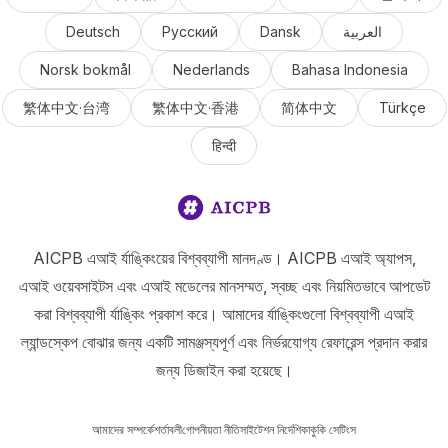
Deutsch
Русский
Dansk
العربية
Norsk bokmål
Nederlands
Bahasa Indonesia
繁体中文·台湾
繁体中文·香港
简体中文
Türkçe
हिन्दी
AICPB এআই র্যাঙ্কিংয়ের বিশ্বব্যাপী মানদণ্ড। AICPB এআই অ্যাপস,
এআই ওয়েবসাইটস এবং এআই মডেলের মানসম্মত, স্বচ্ছ এবং নিয়মিতভাবে আপডেট
করা বিশ্বব্যাপী র্যাঙ্কিং প্রকাশ করে। আমাদের র্যাঙ্কিংগুলো বিশ্বব্যাপী এআই
ল্যান্ডস্কেপ বোঝার জন্য একটি সামঞ্জস্যপূর্ণ এবং নির্ভরযোগ্য রেফারেন্স প্রদান করার
জন্য ডিজাইন করা হয়েছে।
আমাদের সম্পর্কে
শর্তাবলী
গোপনীয়তা নীতি
সাইটেশন নির্দেশিকা
কুকি সেটিংস