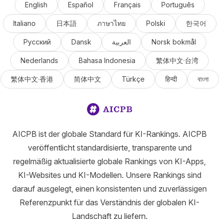
English
Español
Français
Português
Italiano
日本語
ภาษาไทย
Polski
한국어
Русский
Dansk
العربية
Norsk bokmål
Nederlands
Bahasa Indonesia
繁体中文·台湾
繁体中文·香港
简体中文
Türkçe
हिन्दी
বাংলা
AICPB ist der globale Standard für KI-Rankings. AICPB
veröffentlicht standardisierte, transparente und
regelmäßig aktualisierte globale Rankings von KI-Apps,
KI-Websites und KI-Modellen. Unsere Rankings sind
darauf ausgelegt, einen konsistenten und zuverlässigen
Referenzpunkt für das Verständnis der globalen KI-
Landschaft zu liefern.