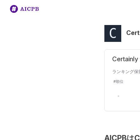
Cert
Certai
ランキング保
#順位
-
AICPB