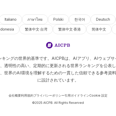
Italiano
ภาษาไทย
Polski
한국어
Deutsch
ndonesia
繁体中文·台湾
繁体中文·香港
简体中文
Iランキングの世界的基準です。AICPBは、AIアプリ、AIウェブサ
、透明性の高い、定期的に更新される世界ランキングを公表し
、世界のAI環境を理解するための一貫した信頼できる参考資
に設計されています。
会社概要
利用規約
プライバシーポリシー
引用ガイドライン
Cookie 設定
©2025 AICPB. All Rights Reserved