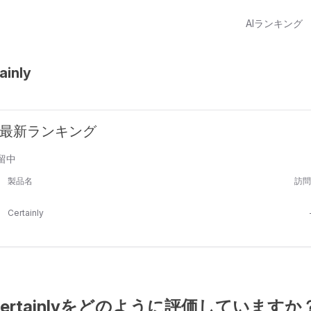
AIランキング
ainly
nly 最新ランキング
留中
製品名
訪問
Certainly
はCertainlyをどのように評価していますか