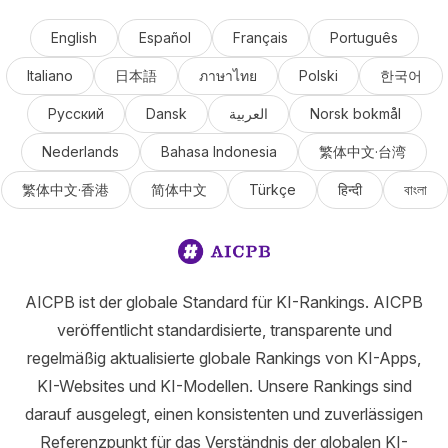
English
Español
Français
Português
Italiano
日本語
ภาษาไทย
Polski
한국어
Русский
Dansk
العربية
Norsk bokmål
Nederlands
Bahasa Indonesia
繁体中文·台湾
繁体中文·香港
简体中文
Türkçe
हिन्दी
বাংলা
AICPB ist der globale Standard für KI-Rankings. AICPB
veröffentlicht standardisierte, transparente und
regelmäßig aktualisierte globale Rankings von KI-Apps,
KI-Websites und KI-Modellen. Unsere Rankings sind
darauf ausgelegt, einen konsistenten und zuverlässigen
Referenzpunkt für das Verständnis der globalen KI-