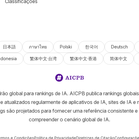
Classificações
日本語
ภาษาไทย
Polski
한국어
Deutsch
ndonesia
繁体中文·台湾
繁体中文·香港
简体中文
ão global para rankings de IA. AICPB publica rankings globai
e atualizados regularmente de aplicativos de IA, sites de IA e
gs são projetados para fornecer uma referência consistente e 
compreender o cenário global de IA.
rmos e Condições
Política de Privacidade
Diretrizes de Citação
Configuraçõe