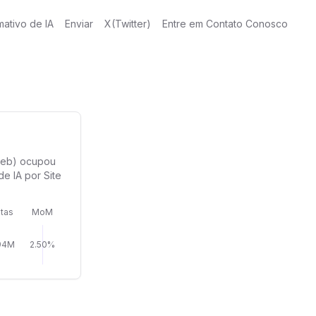
mativo de IA
Enviar
X(Twitter)
Entre em Contato Conosco
 web) ocupou
e IA por Site
itas
MoM
94M
2.50%