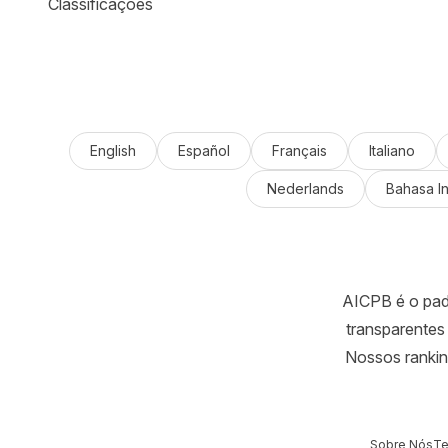
Classificações
English
Español
Français
Italiano
Nederlands
Bahasa I
AICPB é o padr
transparentes 
Nossos rankin
Sobre Nós
Te