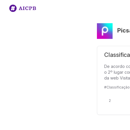
Pics
Classific
De acordo co
o 2º lugar co
da web Visita
#Classificação
2