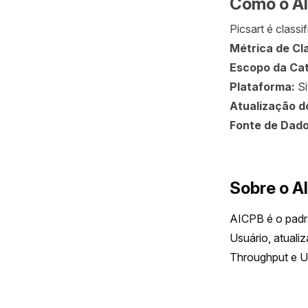
Como o AI
Picsart é classi
Métrica de Cl
Escopo da Cat
Plataforma:
Si
Atualização d
Fonte de Dad
Sobre o A
AICPB é o padrã
Usuário, atuali
Throughput e U