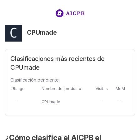
CPUmade
Clasificaciones más recientes de
CPUmade
Clasificación pendiente
#Rango
Nombre del producto
Visitas
MoM
-
CPUmade
-
-
¿Cómo clasifica el AICPB el