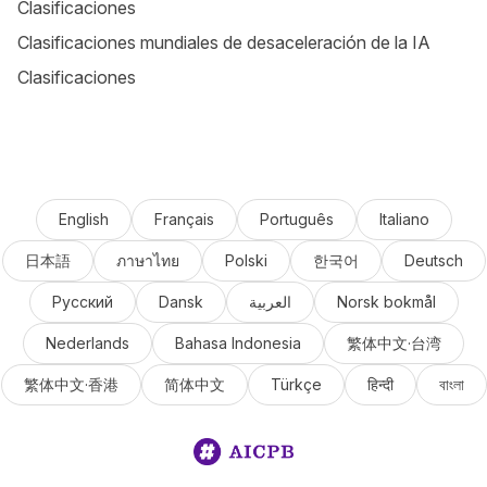
Clasificaciones
Clasificaciones mundiales de desaceleración de la IA
Clasificaciones
English
Français
Português
Italiano
日本語
ภาษาไทย
Polski
한국어
Deutsch
Русский
Dansk
العربية
Norsk bokmål
Nederlands
Bahasa Indonesia
繁体中文·台湾
繁体中文·香港
简体中文
Türkçe
हिन्दी
বাংলা